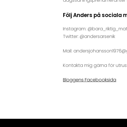
dagstidningsprenumeranter i
Följ Anders på sociala 
Instagram: @bara_riktig_ma
Twitter: @andersarsenik
Mail: andersjohansson1976
Kontakta mig gärna för utrus
Bloggens Facebooksida