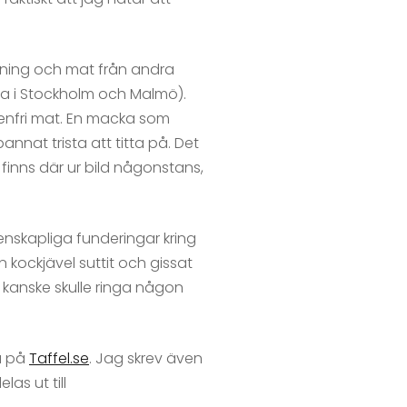
gning och mat från andra
ara i Stockholm och Malmö).
utenfri mat. En macka som
annat trista att titta på. Det
inns där ur bild någonstans,
enskapliga funderingar kring
 kockjävel suttit och gissat
n kanske skulle ringa någon
a på
Taffel.se
. Jag skrev även
as ut till