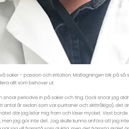
å saker – passion och irritation. Matlagningen blir på så 
lera allt som behöver ut.
en snöar periodvis in på saker och ting. Dock snöar jag ald
t antal år sedan som var puritaner och skittråkiga), det är j
nätet där jag letar mig fram och läser mycket. Visst bord
men jag gör inte det. Jag skulle kunna anföra att jag inte
när jag vill framstå som duktig, men det främsta skälet är f