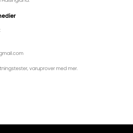
 Hälsingland.
medier
t
@gmail.com
tningstester, varuprover med mer.