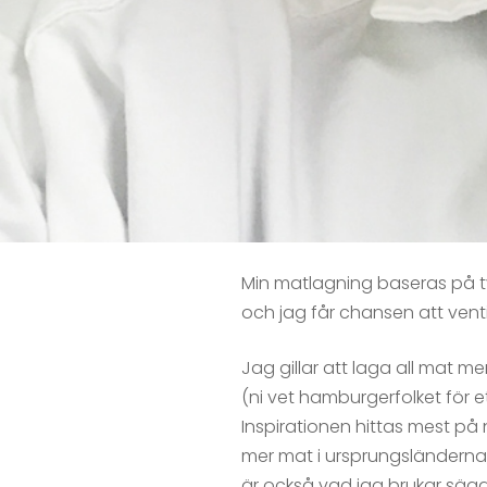
Min matlagning baseras på tv
och jag får chansen att venti
Jag gillar att laga all mat m
(ni vet hamburgerfolket för et
Inspirationen hittas mest på 
mer mat i ursprungsländerna, 
är också vad jag brukar säga 