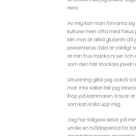
resa.
Av mig kan man förvänta sig
kulturer men ofta med fokus p
Min mat är alltid glutenfri d
presenteras i bild är väldigt 
är min frus macka ni ser och
som den här stackars jäveln m
Utrustning gillar jag också o
mat. Inte sällan blir jag irr
ihop på kammaren. Knivar är o
som kan kolla upp mig.
Jag har tidigare skrivit på 
under en tvåårsperiod för tid