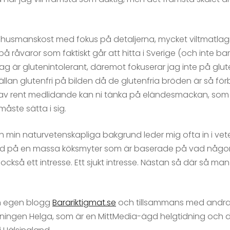
 husmanskost med fokus på detaljerna, mycket viltmatla
å råvaror som faktiskt går att hitta i Sverige (och inte b
å jag är glutenintolerant, däremot fokuserar jag inte på gl
sällan glutenfri på bilden då de glutenfria bröden är så förb
 av rent medlidande kan ni tänka på eländesmackan, som f
åste sätta i sig.
ch min naturvetenskapliga bakgrund leder mig ofta in i vet
iterad på en massa köksmyter som är baserade på vad någon
ckså ett intresse. Ett sjukt intresse. Nästan så där så ma
min egen blogg
Barariktigmat.se
och tillsammans med andr
ningen Helga, som är en MittMedia-ägd helgtidning och del