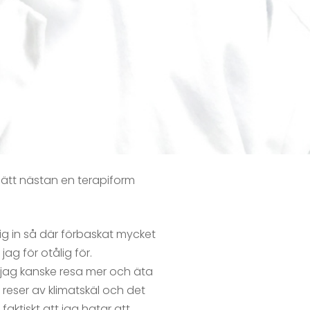
sätt nästan en terapiform
rig in så där förbaskat mycket
ag för otålig för.
e jag kanske resa mer och äta
 reser av klimatskäl och det
aktiskt att jag hatar att