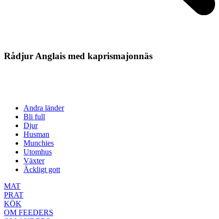
Rådjur Anglais med kaprismajonnäs
Andra länder
Bli full
Djur
Husman
Munchies
Utomhus
Växter
Äckligt gott
MAT
PRAT
KÖK
OM FEEDERS