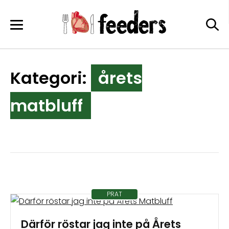
Skip
to
content
Kategori:
årets
matbluff
PRAT
Därför röstar jag inte på Årets