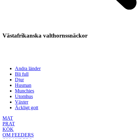
Västafrikanska valthornssnäckor
Andra länder
Bli full
Djur
Husman
Munchies
Utomhus
Växter
Äckligt gott
MAT
PRAT
KÖK
OM FEEDERS