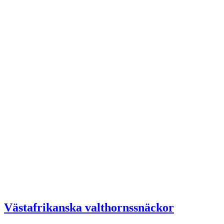
Västafrikanska valthornssnäckor