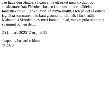
Jag hade den ofattbara lyxen att få ett paket med kryddor och
smaksättare från Elfenbenskusten i somras, plus en alldeles
fantastisk frukt. (Tack Simon, så himla snällt!) Och på det så odlade
jag förra sommaren bambara groundnut från frö. (Tack snälla
Mabande!) Skörden blev mest bara kul blad, vackra gula blommor,
spänning och en del…
25 januari, 2025
12 maj, 2025
skapat av bastard reklam
© 2026