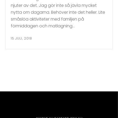
njuter av det. Jag gör inte så jävla mycket
nytta om dagarna. Behöver inte det heller. Lite
småslöa aktiviteter med familjen på
förmiddagen och matlagning…
15 JULI, 2018