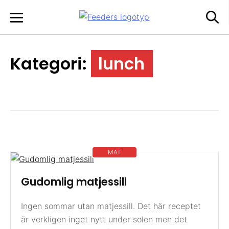
Skip
to
content
Kategori:
lunch
MAT
Gudomlig matjessill
Ingen sommar utan matjessill. Det här receptet
är verkligen inget nytt under solen men det