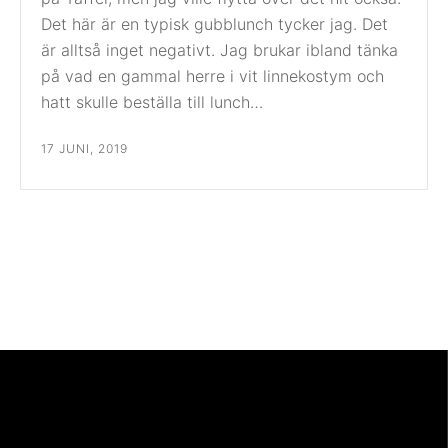
Det här är en typisk gubblunch tycker jag. Det
är alltså inget negativt. Jag brukar ibland tänka
på vad en gammal herre i vit linnekostym och
hatt skulle beställa till lunch…
17 JUNI, 2019