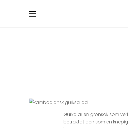
Skip
to
content
Gurka är en grönsak som verkl
betraktat den som en knepig 