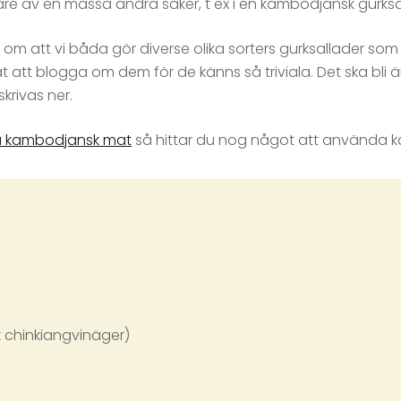
re av en massa andra saker, t ex i en kambodjansk gurksa
 att vi båda gör diverse olika sorters gurksallader som til
at att blogga om dem för de känns så triviala. Det ska bli 
skrivas ner.
å kambodjansk mat
så hittar du nog något att använda ka
sk chinkiangvinäger)