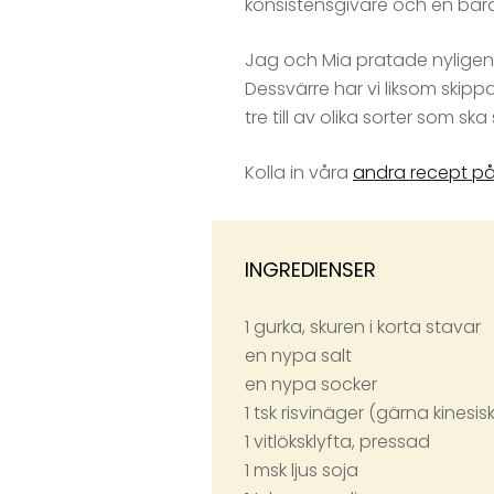
konsistensgivare och en bära
Jag och Mia pratade nyligen om
Dessvärre har vi liksom skipp
tre till av olika sorter som ska 
Kolla in våra
andra recept p
INGREDIENSER
1 gurka, skuren i korta stavar
en nypa salt
en nypa socker
1 tsk risvinäger (gärna kinesi
1 vitlöksklyfta, pressad
1 msk ljus soja