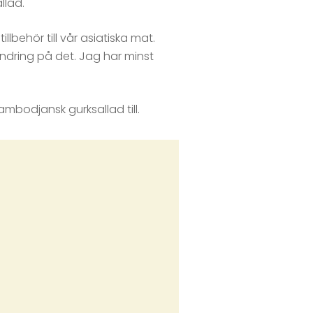
llad.
lbehör till vår asiatiska mat.
ändring på det. Jag har minst
mbodjansk gurksallad till.