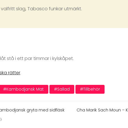
alfritt slag, Tabasco funkar utmärkt.
åt stå i ett par timmar i kylskåpet.
ka rätter
.
#kambodjansk Mat
#sallad
#tillbehör
ambodjansk gryta med sidfläsk
Cha Marik Sach Moun – 
G