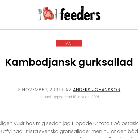
MAT
Kambodjansk gurksallad
3 NOVEMBER, 2019
/ AV
ANDERS JOHANSSON
senast uppdaterad 18 januari, 2021
igen vuxit hos mig sedan jag flippade ur totalt på ostasi
utfyllnad i trista svenska grönsallader men nu är den båd