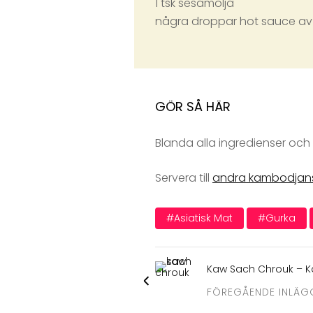
1 tsk sesamolja
några droppar hot sauce av v
GÖR SÅ HÄR
Blanda alla ingredienser och l
Servera till
andra kambodjans
#asiatisk Mat
#gurka
Kaw Sach Chrouk – K
FÖREGÅENDE INLÄG