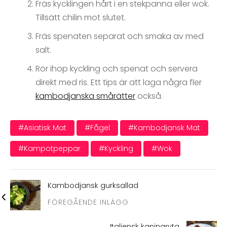
Fräs kycklingen hårt i en stekpanna eller wok.
Tillsätt chilin mot slutet.
Fräs spenaten separat och smaka av med
salt.
Rör ihop kyckling och spenat och servera
direkt med ris. Ett tips är att laga några fler
kambodjanska smårätter
också.
#asiatisk Mat
#fågel
#kambodjansk Mat
#kampotpeppar
#kyckling
#wok
Kambodjansk gurksallad
FÖREGÅENDE INLÄGG
Italiensk kaningryta