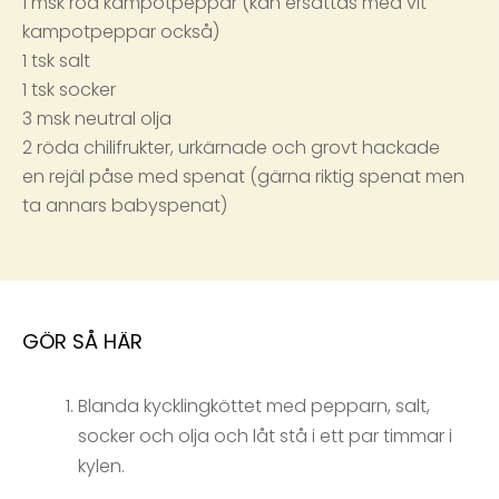
1 msk röd kampotpeppar (kan ersättas med vit
kampotpeppar också)
1 tsk salt
1 tsk socker
3 msk neutral olja
2 röda chilifrukter, urkärnade och grovt hackade
en rejäl påse med spenat (gärna riktig spenat men
ta annars babyspenat)
GÖR SÅ HÄR
Blanda kycklingköttet med pepparn, salt,
socker och olja och låt stå i ett par timmar i
kylen.