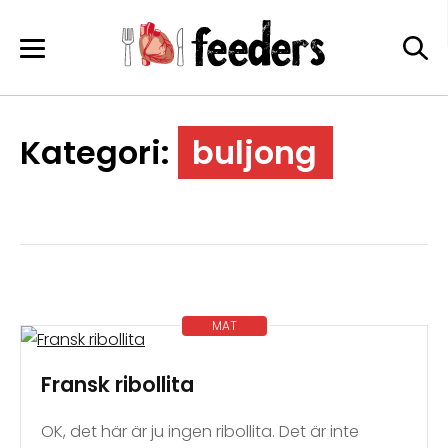
Skip
to
content
Kategori:
buljong
MAT
Fransk ribollita
OK, det här är ju ingen ribollita. Det är inte