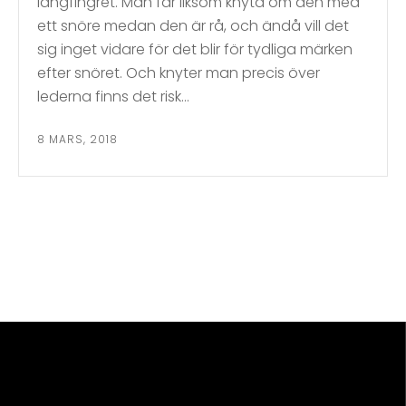
långfingret. Man får liksom knyta om den med
ett snöre medan den är rå, och ändå vill det
sig inget vidare för det blir för tydliga märken
efter snöret. Och knyter man precis över
lederna finns det risk…
8 MARS, 2018