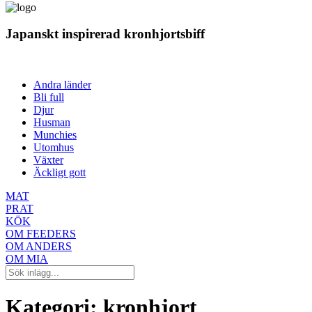
Japanskt inspirerad kronhjortsbiff
Andra länder
Bli full
Djur
Husman
Munchies
Utomhus
Växter
Äckligt gott
MAT
PRAT
KÖK
OM FEEDERS
OM ANDERS
OM MIA
Kategori:
kronhjort