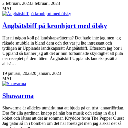
2 februari, 2023
3 februari, 2023
MAT
Ångbåtsbiff på kronhjort med ölsky
Har ni någon koll på landskapsrätterna? Det hade inte jag men jag
råkade snubbla in bland dem och det var ju lite intressant och
tydligen är Upplands landskapsrätt Ångbåtsbiff. Eftersom jag bor i
Uppland så känner jag att det är min förbannade skyldighet att plita
ner receptet på den rätten. Ångbåtsbiff Upplands landskapsrätt är
alltså…
19 januari, 2023
20 januari, 2023
MAT
Shawarma
Shawarma är alldeles utmärkt mat att bjuda på en trist januarilördag.
Dra för alla gardiner, knäpp på nån bra musik och stäng in dig i
köket och låtsas att det är sommar. Kryddor from The Pepper Quest
Jag tjatar så in i bomben om det här företaget men jag älskar det så