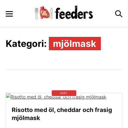
Skip
to
content
Kategori:
mjölmask
MAT
Risotto med öl, cheddar och frasig
mjölmask