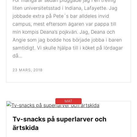
För många år sedan pluggade jag i en trevlig
liten universitetsstad i Indiana, Lafayette. Jag
jobbade extra på Pete´s bar alldeles invid
campus, mest eftersom ägaren var pappa till
min kompis Deana’s pojkvän. Jag, Deana och
Angie som jag bodde hos började jobba i baren
samtidigt. Vi skulle hjälpa till i köket på lördagar
då…
23 MARS, 2018
MAT
Tv-snacks på superlarver och
ärtskida