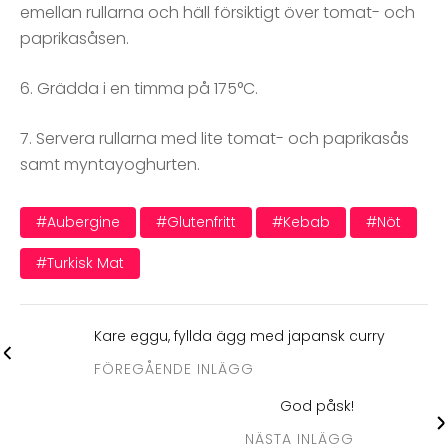
emellan rullarna och häll försiktigt över tomat- och
paprikasåsen.
6. Grädda i en timma på 175°C.
7. Servera rullarna med lite tomat- och paprikasås
samt myntayoghurten.
#aubergine
#glutenfritt
#kebab
#nöt
#turkisk Mat
Kare eggu, fyllda ägg med japansk curry
FÖREGÅENDE INLÄGG
God påsk!
NÄSTA INLÄGG