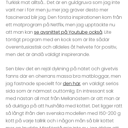
Turkisk mat alltså… Det är en guldgruva som jag inte
varit ner i förr men ju mer jag gräver desto mer
fascinerad blir jag. Den första inspirationen kom från
ett matprogram på Netflix, men jag upptäckte nu
att man kan
se avsnittet på Youtube också
. Lite
töntigt program med en kock som är lite sådär
överentusiastisk och alldeles åt helvete för positiv,
men det är ändå väldigt inspirerande.
Sen blev det en rejäl dykning på nätet och givetvis
fanns där en oherrans massa bra matbloggar, men
jag fastnade speciellt för
den här
, en väldigt seriös
sida som är närmast outtömlig. En intressant sak
med nästan all mat från Mellanöstern är att man är
så duktiga på att hushålla med köttet. Det ligger rätt
så långt ifrån den svenska modellen med 150-200 g
kött på varje tallrik och i någon mån så blir köttet