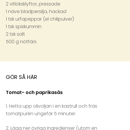
2 vitlöksklyftor, pressade
1 näve bladpersilja, hackad
1 tsk urfapeppar (el chilipulver)
1 tsk spiskummin
2 tsk salt
500 g nötfärs
GÖR SÅ HÄR
Tomat- och paprikasås
1. Hetta upp olivoljan i en kastrull och fräs
tomatpurén ungefär 5 minuter.
2. Lägg ner övriga ingredienser (utom en