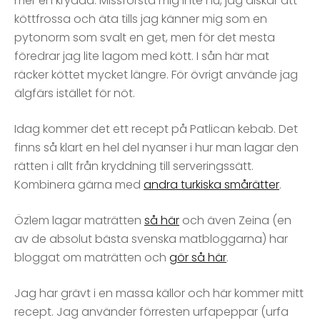
mer en krydda. Missförstå mig inte nu, jag älskar att
köttfrossa och äta tills jag känner mig som en
pytonorm som svalt en get, men för det mesta
föredrar jag lite lagom med kött. I sån här mat
räcker köttet mycket längre. För övrigt använde jag
älgfärs istället för nöt.
Idag kommer det ett recept på Patlican kebab. Det
finns så klart en hel del nyanser i hur man lagar den
rätten i allt från kryddning till serveringssätt.
Kombinera gärna med
andra turkiska smårätter
.
Özlem lagar maträtten
så här
och även Zeina (en
av de absolut bästa svenska matbloggarna) har
bloggat om maträtten och
gör så här
.
Jag har grävt i en massa källor och här kommer mitt
recept. Jag använder förresten urfapeppar (urfa