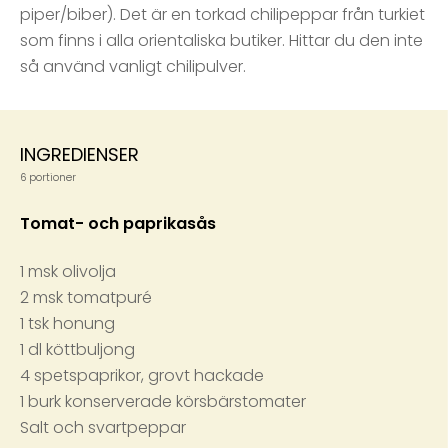
piper/biber). Det är en torkad chilipeppar från turkiet
som finns i alla orientaliska butiker. Hittar du den inte
så använd vanligt chilipulver.
INGREDIENSER
6 portioner
Tomat- och paprikasås
1 msk olivolja
2 msk tomatpuré
1 tsk honung
1 dl köttbuljong
4 spetspaprikor, grovt hackade
1 burk konserverade körsbärstomater
Salt och svartpeppar