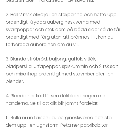
bittra smaken. Torka sedan av skivorna.
2. Häll 2 msk olivolja i en stekpanna och hetta upp
ordentligt. Krydda aubergineskivorna med
svartpeppar och stek dem på båda sidor så de får
ordentligt med färg utan att brännas. Hit kan du
förbereda auberginen om du vill.
3. Blanda ströbröd, buljong, gul lök, vitlök,
bladpersilja, urfapeppar, spiskummin och 2 tsk salt
och mixa ihop ordentligt med stavmixer eller i en
blender.
4. Blanda ner köttfärsen i lökblandningen med
händerna. Se till att allt blir jämnt fördelat.
5. Rulla nu in färsen i aubergineskivorna och ställ
dem upp i en ugnsform. Peta ner paprikabitar