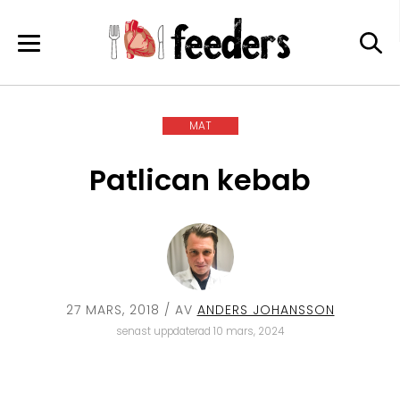
Skip
to
content
MAT
Patlican kebab
27 MARS, 2018
/ AV
ANDERS JOHANSSON
senast uppdaterad 10 mars, 2024