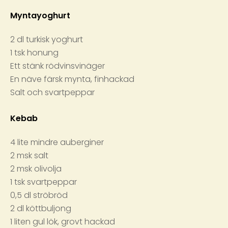
Myntayoghurt
2 dl turkisk yoghurt
1 tsk honung
Ett stänk rödvinsvinäger
En näve färsk mynta, finhackad
Salt och svartpeppar
Kebab
4 lite mindre auberginer
2 msk salt
2 msk olivolja
1 tsk svartpeppar
0,5 dl ströbröd
2 dl köttbuljong
1 liten gul lök, grovt hackad