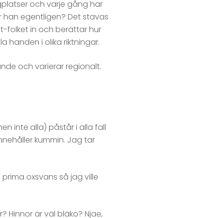
gplatser och varje gång har
var han egentligen? Det stavas
folket in och berättar hur
 handen i olika riktningar.
tande och varierar regionalt.
nte alla) påstår i alla fall
innehåller kummin. Jag tar
 prima oxsvans så jag ville
? Hinnor är väl bläko? Njae,