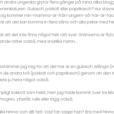
ch andra ungerska grytor flera gånger på mina olika blog
 nomenklaturen. Gulasch, pörkölt eller paprikasch? Hur sta
t tag kommer min-mamma-är-från-Ungern-så-här-är-facit-
 är att det kan komma in flera såna och alla pekar med hela
är att det inte finns något helt rätt svar. Gränserna är fly
nande rätter också, med snarlika namn…
ämmer jag mig för att det här är en gulasch. Många (men i
från de andra två (pörkölt och paprikasch) genom att den 
åste ju heta något också.
mpligt kokkött som helst, men jag hade kommit över tre kilo
rev, ytterlår, rulle eller lägg också.
la hinnor och allt fett. Vad fan säger han? Bra med hinnor