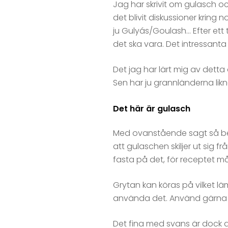
Jag har skrivit om gulasch o
det blivit diskussioner kring
ju Gulyás/Goulash… Efter et
det ska vara. Det intressanta
Det jag har lärt mig av detta 
Sen har ju grannländerna lik
Det här är gulasch
Med ovanstående sagt så best
att gulaschen skiljer ut sig 
fasta på det, för receptet m
Grytan kan köras på vilket lä
använda det. Använd gärna hög
Det fina med svans är dock al