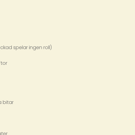
ckad spelar ingen roll)
ftor
a bitar
ater