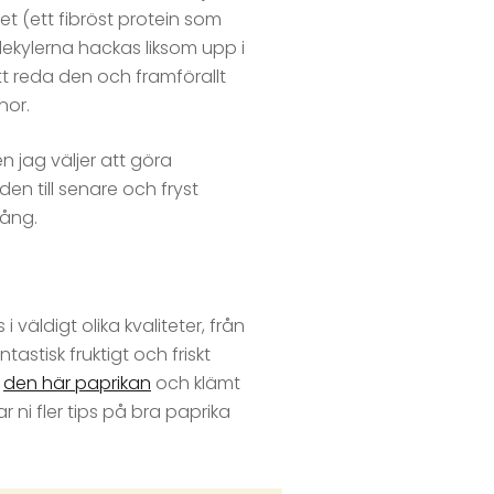
t (ett fibröst protein som
lekylerna hackas liksom upp i
att reda den och framförallt
nor.
n jag väljer att göra
den till senare och fryst
gång.
 väldigt olika kvaliteter, från
astisk fruktigt och friskt
t
den här paprikan
och klämt
r ni fler tips på bra paprika