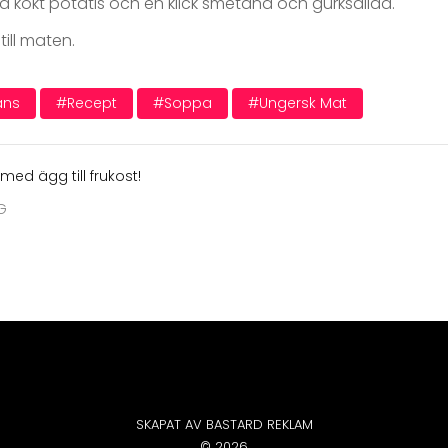
 kokt potatis och en klick smetana och gurksallad.
 till maten.
ans
#recept
#soppa
#ungersk Mat
ed ägg till frukost!
G
SKAPAT AV BASTARD REKLAM
© 2026