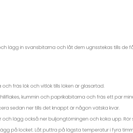
h lägg in svansbitarna och låt dem ugnsstekas tills de f
och fräs lök och vitlök tills löken är glasartad.
chiliflakes, kummin och paprikabitarna och fräs ett par minute
cera sedan ner tills det knappt är någon vätska kvar.
r och lägg också ner buljongtörningen och koka upp. Rör så
ägg på locket. Låt puttra på lägsta temperatur i fyra tim