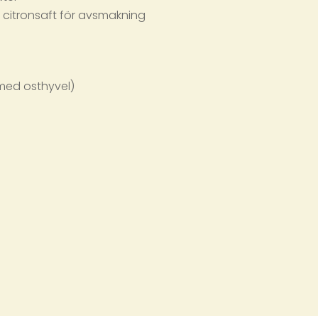
h citronsaft för avsmakning
 med osthyvel)