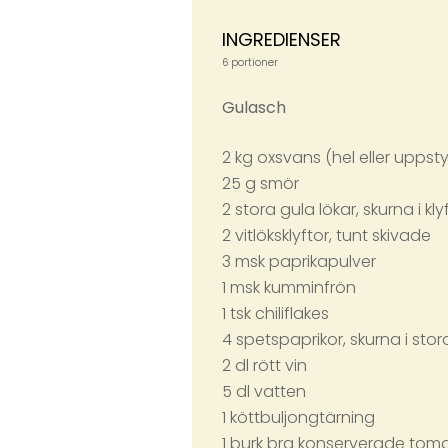
INGREDIENSER
6 portioner
Gulasch
2 kg oxsvans (hel eller uppsty
25 g smör
2 stora gula lökar, skurna i kly
2 vitlöksklyftor, tunt skivade
3 msk paprikapulver
1 msk kumminfrön
1 tsk chiliflakes
4 spetspaprikor, skurna i stor
2 dl rött vin
5 dl vatten
1 köttbuljongtärning
1 burk bra konserverade tom