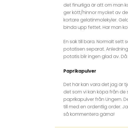
det finurliga är att om man 
ger kött/hinnor mycket av de
kortare gelatinmolekyler. Gel
binda upp fettet. Har man kok
En sak till bara. Normalt set
potatisen separat. Anledningen 
potatis blir ingen glad av. D
Paprikapulver
Det här kan vara det jag är tja
det som vi kan köpa från de st
paprikapulver från Ungern. D
till med en ordentlig order. J
så kommentera gärna!