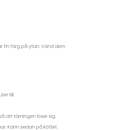
år fin färg på ytan. Vänd dem
r till.
 att tärningen löser sig.
mar. Känn sedan på köttet.