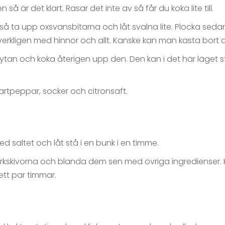
så är det klart. Rasar det inte av så får du koka lite till.
 så ta upp oxsvansbitarna och låt svalna lite. Plocka sedan
verkligen med hinnor och allt. Kanske kan man kasta bort 
 grytan och koka återigen upp den. Den kan i det här läget
rtpeppar, socker och citronsaft.
d saltet och låt stå i en bunk i en timme.
urkskivorna och blanda dem sen med övriga ingredienser. 
ett par timmar.