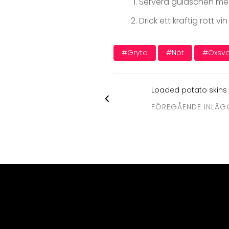
Servera gulaschen med
Drick ett kraftig rött vin
#gryta
#nöt
#oxsv
Loaded potato skins m
FÖREGÅENDE INLÄG