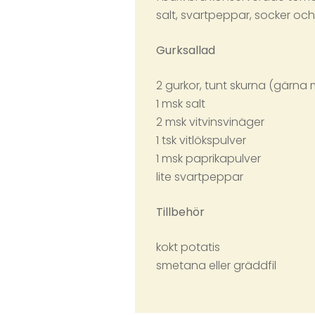
salt, svartpeppar, socker oc
Gurksallad
2 gurkor, tunt skurna (gärna
1 msk salt
2 msk vitvinsvinäger
1 tsk vitlökspulver
1 msk paprikapulver
lite svartpeppar
Tillbehör
kokt potatis
smetana eller gräddfil