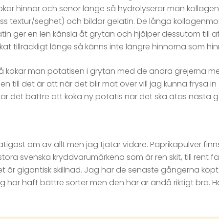
kokar hinnor och senor länge så hydrolyserar man kollagene
ss textur/seghet) och bildar gelatin. De långa kollagenmo
atin ger en len känsla åt grytan och hjälper dessutom till 
at tillräckligt länge så känns inte längre hinnorna som hin
t så kokar man potatisen i grytan med de andra grejerna me
till det är att när det blir mat över vill jag kunna frysa in 
å är det bättre att koka ny potatis när det ska ätas nästa 
tigast om av allt men jag tjatar vidare. Paprikapulver finns i
ora svenska kryddvarumärkena som är ren skit, till rent fant
et är gigantisk skillnad. Jag har de senaste gångerna köp
ag har haft bättre sorter men den här är ändå riktigt bra. Ha