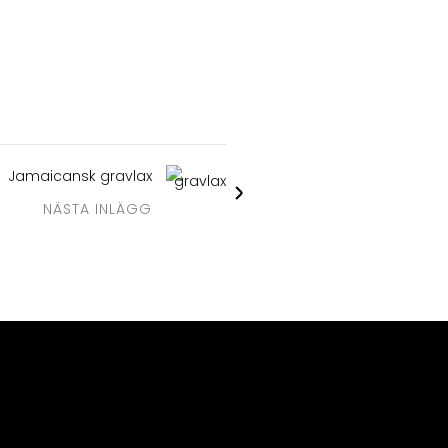
Jamaicansk gravlax
NÄSTA INLÄGG