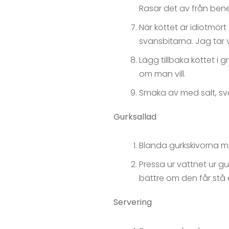
Rasar det av från benen 
När köttet är idiotmört
svansbitarna. Jag tar 
Lägg tillbaka köttet i
om man vill.
Smaka av med salt, sva
Gurksallad
Blanda gurkskivorna me
Pressa ur vattnet ur g
bättre om den får stå 
Servering