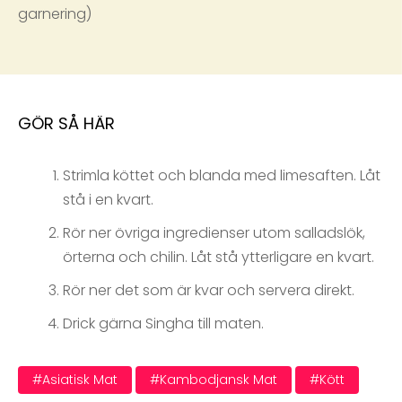
garnering)
GÖR SÅ HÄR
Strimla köttet och blanda med limesaften. Låt
stå i en kvart.
Rör ner övriga ingredienser utom salladslök,
örterna och chilin. Låt stå ytterligare en kvart.
Rör ner det som är kvar och servera direkt.
Drick gärna Singha till maten.
#asiatisk Mat
#kambodjansk Mat
#kött