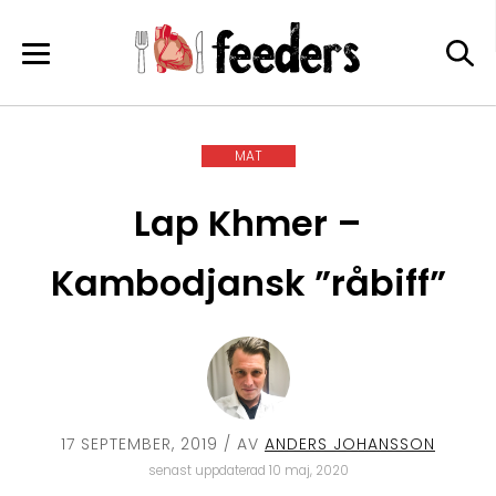
Skip
to
content
MAT
Lap Khmer –
Kambodjansk ”råbiff”
17 SEPTEMBER, 2019
/ AV
ANDERS JOHANSSON
senast uppdaterad 10 maj, 2020