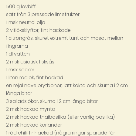
500 g lövbiff
saft från 3 pressade limefrukter
1 msk neutral olja
2 vitlöksklyftor, fint hackade
1 citrongräs, skuret extremt tunt och mosat mellan
fingrarna
1 dl vatten
2 msk asiatisk fisksås
1 msk socker
1 liten rödlök, fint hackad
en rejäl näve brytbönor, lätt kokta och skurna i 2 cm
långa bitar
3 salladslökar, skurna i 2 cm långa bitar
2 msk hackad mynta
2 msk hackad thaibasilika (eller vanlig basilika)
2 msk hackad koriander
1 röd chili, finhackad (några ringar sparade för