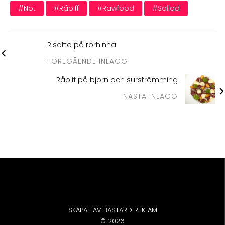
#nöt
#råbiff
#rawfood
#sallad
Risotto på rörhinna
FÖREGÅENDE INLÄGG
Råbiff på björn och surströmming
NÄSTA INLÄGG
SKAPAT AV BASTARD REKLAM
© 2026