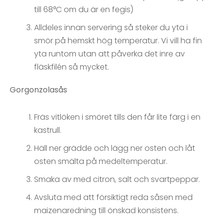
till 68°C om du är en fegis)
Alldeles innan servering så steker du yta i
smör på hemskt hög temperatur. Vi vill ha fin
yta runtom utan att påverka det inre av
fläskfilén så mycket.
Gorgonzolasås
Fräs vitlöken i smöret tills den får lite färg i en
kastrull.
Häll ner grädde och lägg ner osten och låt
osten smälta på medeltemperatur.
Smaka av med citron, salt och svartpeppar.
Avsluta med att försiktigt reda såsen med
maizenaredning till önskad konsistens.