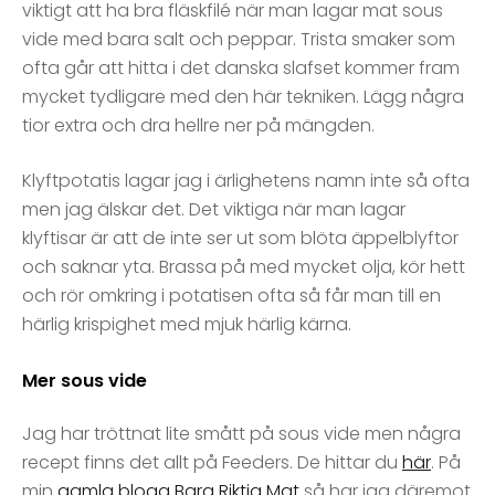
viktigt att ha bra fläskfilé när man lagar mat sous
vide med bara salt och peppar. Trista smaker som
ofta går att hitta i det danska slafset kommer fram
mycket tydligare med den här tekniken. Lägg några
tior extra och dra hellre ner på mängden.
Klyftpotatis lagar jag i ärlighetens namn inte så ofta
men jag älskar det. Det viktiga när man lagar
klyftisar är att de inte ser ut som blöta äppelblyftor
och saknar yta. Brassa på med mycket olja, kör hett
och rör omkring i potatisen ofta så får man till en
härlig krispighet med mjuk härlig kärna.
Mer sous vide
Jag har tröttnat lite smått på sous vide men några
recept finns det allt på Feeders. De hittar du
här
. På
min
gamla blogg Bara Riktig Mat
så har jag däremot