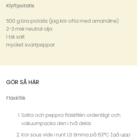
Klyftpotatis
500 g bra potatis (jag kör ofta med amandine)
2-3 msk neutral olja
1 tsk salt
mycket svartpeppar
GÖR SÅ HÄR
Fläskfilé
Salta och peppra fläskfilén ordentligt och
vakuumpacka den i två delar.
Kör sous vide i runt 1,5 timma på 63°C (gå upp