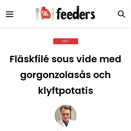
Skip
to
content
MAT
Fläskfilé sous vide med
gorgonzolasås och
klyftpotatis