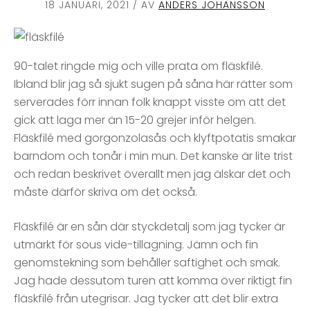
18 JANUARI, 2021
/ AV
ANDERS JOHANSSON
90-talet ringde mig och ville prata om fläskfilé.
Ibland blir jag så sjukt sugen på såna här rätter som
serverades förr innan folk knappt visste om att det
gick att laga mer än 15-20 grejer inför helgen.
Fläskfilé med gorgonzolasås och klyftpotatis smakar
barndom och tonår i min mun. Det kanske är lite trist
och redan beskrivet överallt men jag älskar det och
måste därför skriva om det också.
Fläskfilé är en sån där styckdetalj som jag tycker är
utmärkt för sous vide-tillagning. Jämn och fin
genomstekning som behåller saftighet och smak.
Jag hade dessutom turen att komma över riktigt fin
fläskfilé från utegrisar. Jag tycker att det blir extra