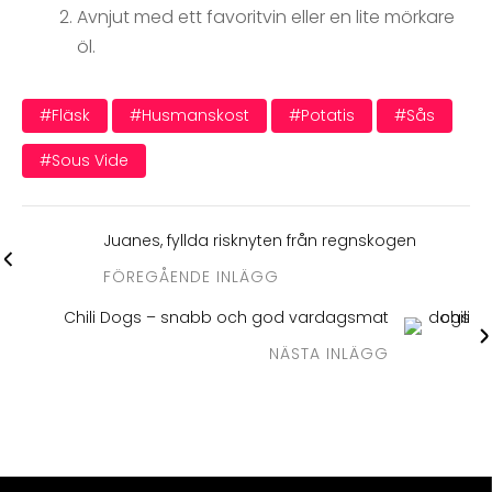
Avnjut med ett favoritvin eller en lite mörkare
öl.
#fläsk
#husmanskost
#potatis
#sås
#sous Vide
Juanes, fyllda risknyten från regnskogen
FÖREGÅENDE INLÄGG
Chili Dogs – snabb och god vardagsmat
NÄSTA INLÄGG