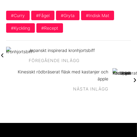
#curry
#fågel
#gryta
#indisk Mat
#kyckling
#recept
Japanskt inspirerad kronhjortsbiff
FÖREGÅENDE INLÄGG
Kinesiskt rödbräserat fläsk med kastanjer och
äpple
NÄSTA INLÄGG