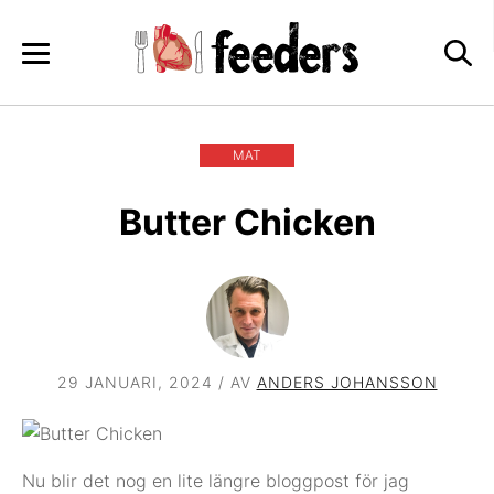
Skip
to
content
MAT
Butter Chicken
29 JANUARI, 2024
/ AV
ANDERS JOHANSSON
Nu blir det nog en lite längre bloggpost för jag