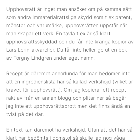
Upphovsrätt är inget man ansöker om på samma sätt
som andra immaterialrättsliga skydd som t ex patent,
mönster och varumärke, upphovsrätten uppstår när
man skapar ett verk. En tavla t ex är så klart
upphovsrättsskyddad och du får inte kränga kopior av
Lars Lerin-akvareller. Du får inte heller ge ut en bok
av Torgny Lindgren under eget namn.
Recept är däremot annorlunda för man bedömer inte
att en ingredienslista har så kallad verkshöjd (vilket är
kravet för upphovsrätt). Om jag kopierar ett recept
rakt av från en annan blogg och plitar ner så begår
jag inte ett upphovsrättsbrott men det finns ändå en
tvist på det där.
En text kan däremot ha verkshöjd. Utan att det här så
klart har bedömts i domstol så skulle jag nog våga