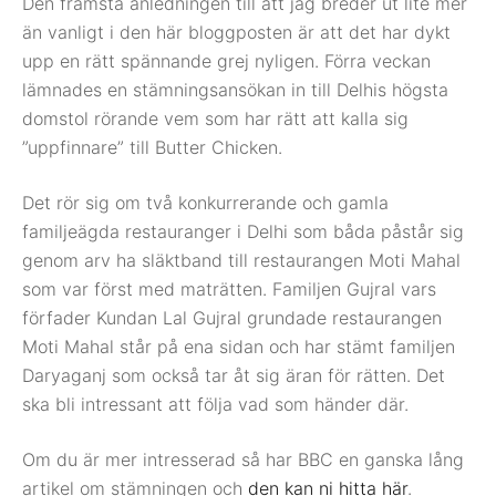
Den främsta anledningen till att jag breder ut lite mer
än vanligt i den här bloggposten är att det har dykt
upp en rätt spännande grej nyligen. Förra veckan
lämnades en stämningsansökan in till Delhis högsta
domstol rörande vem som har rätt att kalla sig
”uppfinnare” till Butter Chicken.
Det rör sig om två konkurrerande och gamla
familjeägda restauranger i Delhi som båda påstår sig
genom arv ha släktband till restaurangen Moti Mahal
som var först med maträtten. Familjen Gujral vars
förfader Kundan Lal Gujral grundade restaurangen
Moti Mahal står på ena sidan och har stämt familjen
Daryaganj som också tar åt sig äran för rätten. Det
ska bli intressant att följa vad som händer där.
Om du är mer intresserad så har BBC en ganska lång
artikel om stämningen och
den kan ni hitta här
.