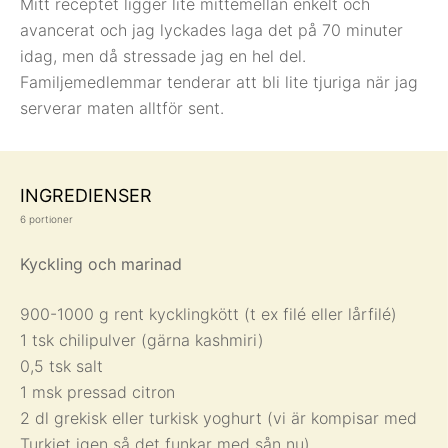
Mitt receptet ligger lite mittemellan enkelt och
avancerat och jag lyckades laga det på 70 minuter
idag, men då stressade jag en hel del.
Familjemedlemmar tenderar att bli lite tjuriga när jag
serverar maten alltför sent.
INGREDIENSER
6 portioner
Kyckling och marinad
900-1000 g rent kycklingkött (t ex filé eller lårfilé)
1 tsk chilipulver (gärna kashmiri)
0,5 tsk salt
1 msk pressad citron
2 dl grekisk eller turkisk yoghurt (vi är kompisar med
Turkiet igen så det funkar med sån nu)