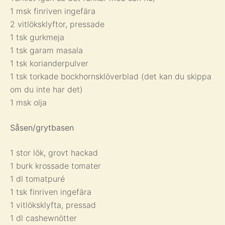
1 msk finriven ingefära
2 vitlöksklyftor, pressade
1 tsk gurkmeja
1 tsk garam masala
1 tsk korianderpulver
1 tsk torkade bockhornsklöverblad (det kan du skippa
om du inte har det)
1 msk olja
Såsen/grytbasen
1 stor lök, grovt hackad
1 burk krossade tomater
1 dl tomatpuré
1 tsk finriven ingefära
1 vitlöksklyfta, pressad
1 dl cashewnötter