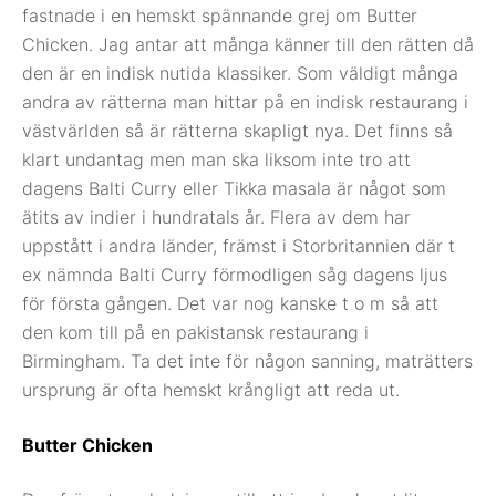
fastnade i en hemskt spännande grej om Butter
Chicken. Jag antar att många känner till den rätten då
den är en indisk nutida klassiker. Som väldigt många
andra av rätterna man hittar på en indisk restaurang i
västvärlden så är rätterna skapligt nya. Det finns så
klart undantag men man ska liksom inte tro att
dagens Balti Curry eller Tikka masala är något som
ätits av indier i hundratals år. Flera av dem har
uppstått i andra länder, främst i Storbritannien där t
ex nämnda Balti Curry förmodligen såg dagens ljus
för första gången. Det var nog kanske t o m så att
den kom till på en pakistansk restaurang i
Birmingham. Ta det inte för någon sanning, maträtters
ursprung är ofta hemskt krångligt att reda ut.
Butter Chicken