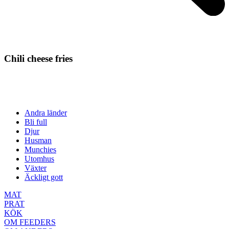
Chili cheese fries
Andra länder
Bli full
Djur
Husman
Munchies
Utomhus
Växter
Äckligt gott
MAT
PRAT
KÖK
OM FEEDERS