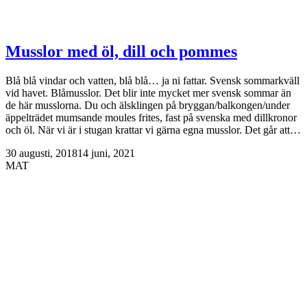
Musslor med öl, dill och pommes
Blå blå vindar och vatten, blå blå… ja ni fattar. Svensk sommarkväll
vid havet. Blåmusslor. Det blir inte mycket mer svensk sommar än
de här musslorna. Du och älsklingen på bryggan/balkongen/under
äppelträdet mumsande moules frites, fast på svenska med dillkronor
och öl. När vi är i stugan krattar vi gärna egna musslor. Det går att…
30 augusti, 2018
14 juni, 2021
MAT