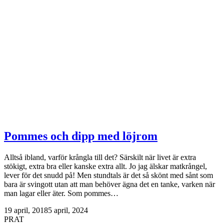
Pommes och dipp med löjrom
Alltså ibland, varför krångla till det? Särskilt när livet är extra
stökigt, extra bra eller kanske extra allt. Jo jag älskar matkrångel,
lever för det snudd på! Men stundtals är det så skönt med sånt som
bara är svingott utan att man behöver ägna det en tanke, varken när
man lagar eller äter. Som pommes…
19 april, 2018
5 april, 2024
PRAT