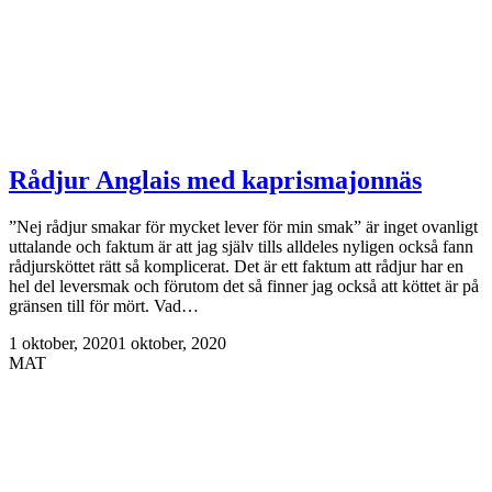
Rådjur Anglais med kaprismajonnäs
”Nej rådjur smakar för mycket lever för min smak” är inget ovanligt
uttalande och faktum är att jag själv tills alldeles nyligen också fann
rådjursköttet rätt så komplicerat. Det är ett faktum att rådjur har en
hel del leversmak och förutom det så finner jag också att köttet är på
gränsen till för mört. Vad…
1 oktober, 2020
1 oktober, 2020
MAT