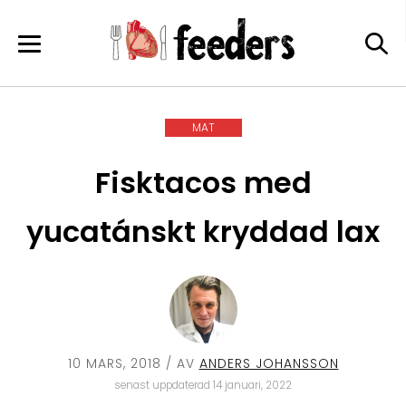
Skip
to
content
MAT
Fisktacos med
yucatánskt kryddad lax
10 MARS, 2018
/ AV
ANDERS JOHANSSON
senast uppdaterad 14 januari, 2022