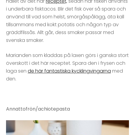
hållet av det här
receptet,
sedan har fisken använts
i underbara fisktacos. Blir det fisk över så spara och
använd till vad som helst, smörgåspålägg, äta kall
tillsammans med kokt potatis och någon typ av
gräddfilssås. Allt går, dess smaker passar med
svenska smaker.
Marianden som kladdas på laxen görs i ganska stort
överskott i det här receptet. Spara den i frysen och
laga sen
de här fantastiska kycklingvingarna
med
den.
Annattofrön/achiotepasta