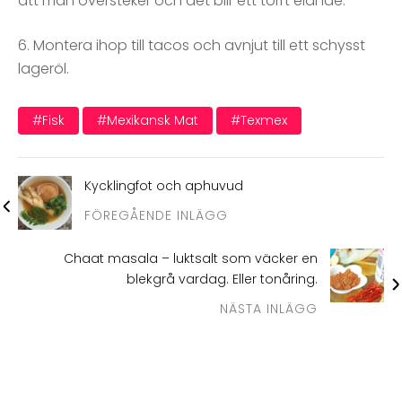
att man översteker och det blir ett torrt elände.
6. Montera ihop till tacos och avnjut till ett schysst
lageröl.
#fisk
#mexikansk Mat
#texmex
Kycklingfot och aphuvud
FÖREGÅENDE INLÄGG
Chaat masala – luktsalt som väcker en
blekgrå vardag. Eller tonåring.
NÄSTA INLÄGG