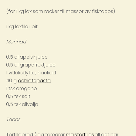
(för 1 kg lax som räcker till massor av fisktacos)
1 kg laxfile i bit
Marinad
0,5 dl apelsinjuice
0,5 dl grapefruktjuice
1 vitlöksklyfta, hackad
40 g
achiotepasta
1 tsk oregano
0,5 tsk salt
0,5 tsk olivolja
Tacos
Tortillabröd (jag föredrar
majstortillas
till det här