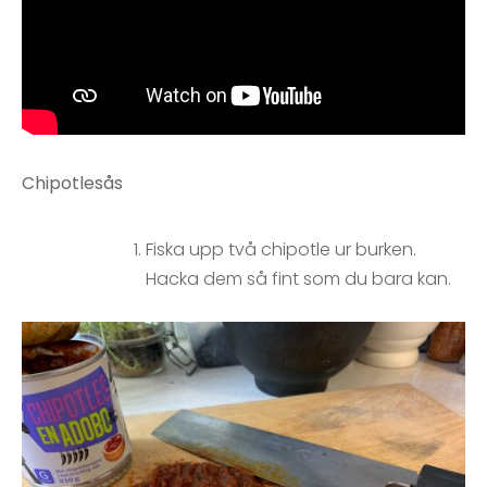
Chipotlesås
Fiska upp två chipotle ur burken.
Hacka dem så fint som du bara kan.