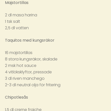
Majstortillas
2 dl masa harina
1 tsk salt
2,5 dl vatten
Taquitos med kungsräkor
16 majstortillas
8 stora kungsräkor, skalade
2 msk hot sauce
4 vitlöksklyftor, pressade
3 dl riven manchego
2-3 dl neutral olja för fritering
Chipotlesås
1,5 dl creme fraiche