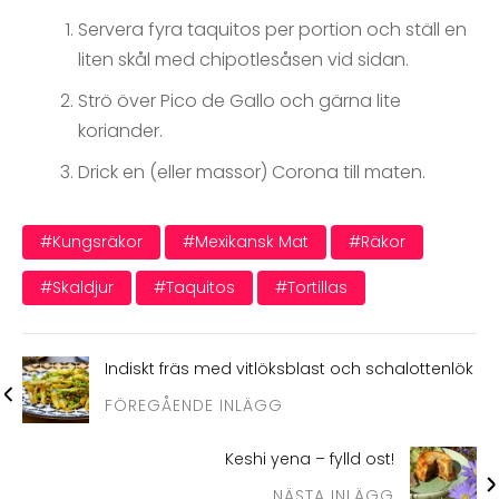
Servera fyra taquitos per portion och ställ en
liten skål med chipotlesåsen vid sidan.
Strö över Pico de Gallo och gärna lite
koriander.
Drick en (eller massor) Corona till maten.
#kungsräkor
#mexikansk Mat
#räkor
#skaldjur
#taquitos
#tortillas
Indiskt fräs med vitlöksblast och schalottenlök
FÖREGÅENDE INLÄGG
Keshi yena – fylld ost!
NÄSTA INLÄGG