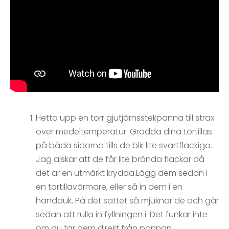
Hetta upp en torr gjutjärnsstekpanna till strax
över medeltemperatur. Grädda dina tortillas
på båda sidorna tills de blir lite svartfläckiga.
Jag älskar att de får lite brända fläckar då
det är en utmärkt krydda.Lägg dem sedan i
en tortillavärmare, eller så in dem i en
handduk. På det sättet så mjuknar de och går
sedan att rulla in fyllningen i. Det funkar inte
om du tar dem direkt från pannan.