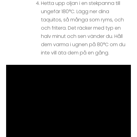
Hetta upp oljan i en stekpanna till
ungefär 180°C. Lägg ner dina
taquitos, så många som ryms, och
och fritera. Det räcker med typ en
halv minut och sen vänder du. Håll
dem varma i ugnen på 80°C om du
inte vill äta dem på en gång.