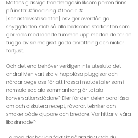
Matens glassiga trendmagasin liksom porren finns
på insta: #finedining #foodie #
[senastelivsstilsdieten] osv ger överdådiga
snyggflöden. Och så alla bildsköna storkonton som
gör reels med leende tummen upp medan de tar en
tugga av sin magiskt goda anrättning och nickar
förtjust.
Och det ena behöver verkligen inte utesluta det
andra! Men vart ska vi hopplösa pluggisar och
nördar bege oss för att frossa i matdetaljer som i
normala sociala sammanhang är totala
konversationsdödare? Eller för den delen bara läsa
om och diskutera recept, råvaror, tekniker och
smaker både djupare och bredare. Var hittar vi våra
likasinnade?
Jo men där har jag faktiskt några tips! Och du