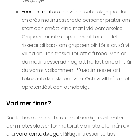
vetgirige”
Feeders matprat
är vår facebookgrupp där
en drös matintresserade personer pratar om
stort och smått kring mat i vid bemärkelse.
Gruppen är inte öppen, mest för att det
riskerar bli kaoz om gruppen blir för stor, så vi
vill ha en liten tröskel för att gå med. Men är
du matintresserad nog att ha läst ända hit är
du varmt välkommen! 🙂 Matintresset är i
fokus, inte kunskapsnivån. Och vi vill hålla det
opretentiöst och osnobbigt.
Vad mer finns?
Snälla tipsa om era bästa matnördiga skribenter
och mötesplatser för matprat via insta eller nån av
alla
våra kontaktvägar
. Riktigt intressanta tips