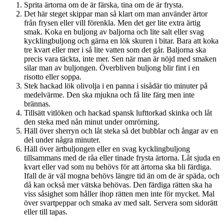
Sprita ärtorna om de är färska, tina om de är frysta.
Det här steget skippar man så klart om man använder ärtor
från frysen eller vill förenkla. Men det ger lite extra ärtig
smak. Koka en buljong av baljorna och lite salt eller svag
kycklingbuljong och gärna en lök skuren i bitar. Bara att koka
tre kvart eller mer i så lite vatten som det går. Baljorna ska
precis vara täckta, inte mer. Sen när man är nöjd med smaken
silar man av buljongen. Överbliven buljong blir fint i en
risotto eller soppa.
Stek hackad lök olivolja i en panna i sisådär tio minuter på
medelvärme. Den ska mjukna och få lite färg men inte
brännas.
Tillsätt vitlöken och hackad spansk lufttorkad skinka och låt
den steka med nån minut under omrörning.
Häll över sherryn och låt steka så det bubblar och ångar av en
del under några minuter.
Häll över ärtbuljongen eller en svag kycklingbuljong
tillsammans med de råa eller tinade frysta ärtorna. Låt sjuda en
kvart eller vad som nu behövs för att ärtorna ska bli färdiga.
Ifall de är väl mogna behövs längre tid än om de är späda, och
då kan också mer vätska behövas. Den färdiga rätten ska ha
viss såsighet som håller ihop rätten men inte för mycket. Mal
över svartpeppar och smaka av med salt. Servera som sidorätt
eller till tapas.