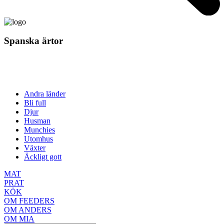
Spanska ärtor
Andra länder
Bli full
Djur
Husman
Munchies
Utomhus
Växter
Äckligt gott
MAT
PRAT
KÖK
OM FEEDERS
OM ANDERS
OM MIA