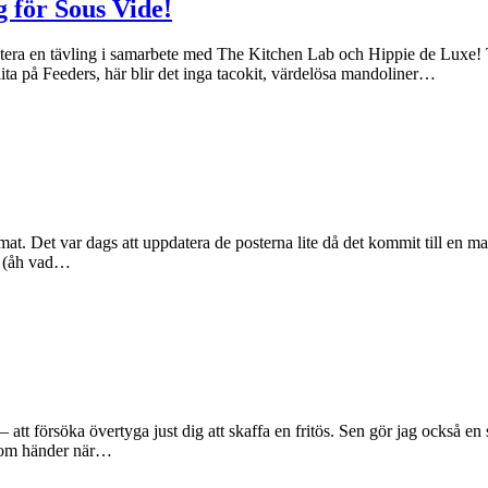
 för Sous Vide!
 tävling i samarbete med The Kitchen Lab och Hippie de Luxe! Tävling
ta på Feeders, här blir det inga tacokit, värdelösa mandoliner…
mat. Det var dags att uppdatera de posterna lite då det kommit till en m
de (åh vad…
 – att försöka övertyga just dig att skaffa en fritös. Sen gör jag också en
 som händer när…