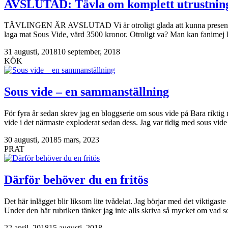
AVSLUTAD: Tävla om komplett utrustning
TÄVLINGEN ÄR AVSLUTAD Vi är otroligt glada att kunna presentera en
laga mat Sous Vide, värd 3500 kronor. Otroligt va? Man kan fanimej li
31 augusti, 2018
10 september, 2018
KÖK
Sous vide – en sammanställning
För fyra år sedan skrev jag en bloggserie om sous vide på Bara riktig 
vide i det närmaste exploderat sedan dess. Jag var tidig med sous vi
30 augusti, 2018
5 mars, 2023
PRAT
Därför behöver du en fritös
Det här inlägget blir liksom lite tvådelat. Jag börjar med det viktigaste
Under den här rubriken tänker jag inte alls skriva så mycket om vad
22 april, 2018
15 augusti, 2018