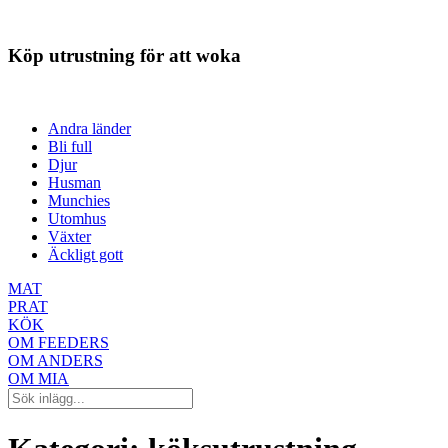
Köp utrustning för att woka
Andra länder
Bli full
Djur
Husman
Munchies
Utomhus
Växter
Äckligt gott
MAT
PRAT
KÖK
OM FEEDERS
OM ANDERS
OM MIA