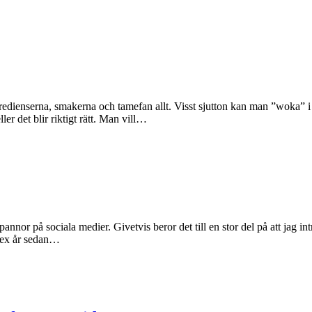
ingredienserna, smakerna och tamefan allt. Visst sjutton kan man ”woka” 
er det blir riktigt rätt. Man vill…
or på sociala medier. Givetvis beror det till en stor del på att jag int
 sex år sedan…