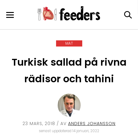
Skip
to
content
MAT
Turkisk sallad på rivna
rädisor och tahini
23 MARS, 2018
/ AV
ANDERS JOHANSSON
senast uppdaterad 14 januari, 2022