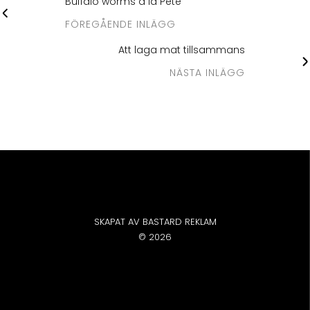
Buffalo worms à la Pete
FÖREGÅENDE INLÄGG
Att laga mat tillsammans
NÄSTA INLÄGG
SKAPAT AV BASTARD REKLAM
© 2026