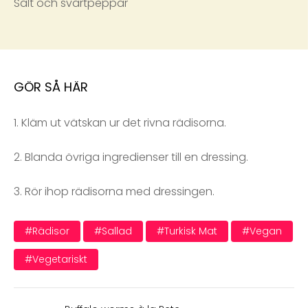
Salt och svartpeppar
GÖR SÅ HÄR
1. Kläm ut vätskan ur det rivna rädisorna.
2. Blanda övriga ingredienser till en dressing.
3. Rör ihop rädisorna med dressingen.
#rädisor
#sallad
#turkisk Mat
#vegan
#vegetariskt