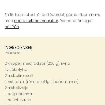
En fin liten sallad för buffébordet, gärna tillsammans
med
andra turkiska maträtter
. Receptet är taget
härifrån
.
INGREDIENSER
4-6 portioner
2 knippen med rädisor (200 g), rivna
1 vitlöksklyfta
2 msk citronsaft
1 msk tahini (rör ordentligt i burken innan)
2 msk olivolja
1 tsk spiskummin
1 tsk chili flakes