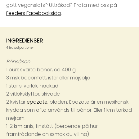
gott veganslafs? Uttråkad? Prata med oss på
Feeders Facebooksida
.
INGREDIENSER
4 frukostportioner
Bönsåsen
1 burk svarta bönor, ca 400 g
3 msk baconfett, ister eller majsolja
1 stor silverlök, hackad
2 vitlöksklyftor, skivade
2 kvistar
epazote
, bladen. Epazote är en mexikansk
krydda som ofta används till bönor. Eller 1 krm torkad
mejram.
1-2 krm anis, finstött (beroende på hur
framträdande anissmak du vill ha)