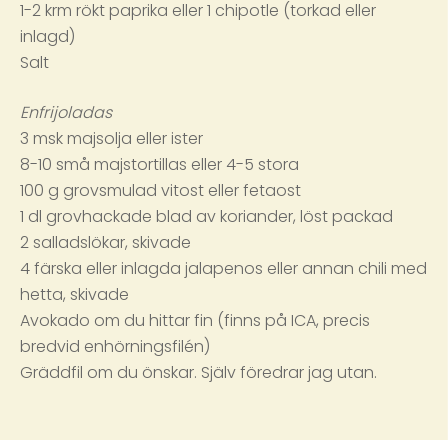
1-2 krm rökt paprika eller 1 chipotle (torkad eller
inlagd)
Salt
Enfrijoladas
3 msk majsolja eller ister
8-10 små majstortillas eller 4-5 stora
100 g grovsmulad vitost eller fetaost
1 dl grovhackade blad av koriander, löst packad
2 salladslökar, skivade
4 färska eller inlagda jalapenos eller annan chili med
hetta, skivade
Avokado om du hittar fin (finns på ICA, precis
bredvid enhörningsfilén)
Gräddfil om du önskar. Själv föredrar jag utan.