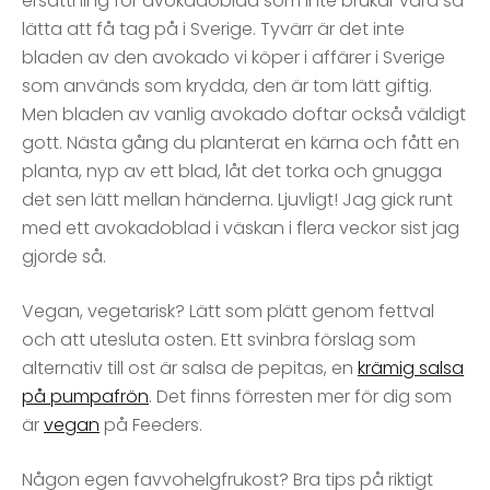
ersättning för avokadoblad som inte brukar vara så
lätta att få tag på i Sverige. Tyvärr är det inte
bladen av den avokado vi köper i affärer i Sverige
som används som krydda, den är tom lätt giftig.
Men bladen av vanlig avokado doftar också väldigt
gott. Nästa gång du planterat en kärna och fått en
planta, nyp av ett blad, låt det torka och gnugga
det sen lätt mellan händerna. Ljuvligt! Jag gick runt
med ett avokadoblad i väskan i flera veckor sist jag
gjorde så.
Vegan, vegetarisk? Lätt som plätt genom fettval
och att utesluta osten. Ett svinbra förslag som
alternativ till ost är salsa de pepitas, en
krämig salsa
på pumpafrön
. Det finns förresten mer för dig som
är
vegan
på Feeders.
Någon egen favvohelgfrukost? Bra tips på riktigt