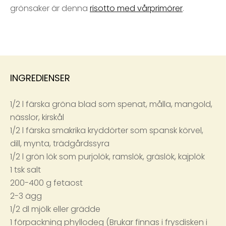
grönsaker är denna
risotto med vårprimörer
.
INGREDIENSER
1/2 l färska gröna blad som spenat, målla, mangold,
nässlor, kirskål
1/2 l färska smakrika kryddörter som spansk körvel,
dill, mynta, trädgårdssyra
1/2 l grön lök som purjolök, ramslök, gräslök, kajplök
1 tsk salt
200-400 g fetaost
2-3 ägg
1/2 dl mjölk eller grädde
1 förpackning phyllodeg (Brukar finnas i frysdisken i