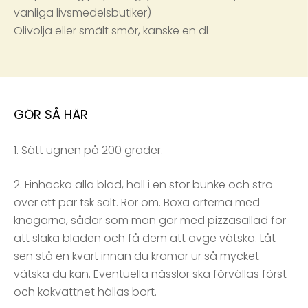
vanliga livsmedelsbutiker)
Olivolja eller smält smör, kanske en dl
GÖR SÅ HÄR
1. Sätt ugnen på 200 grader.
2. Finhacka alla blad, häll i en stor bunke och strö
över ett par tsk salt. Rör om. Boxa örterna med
knogarna, sådär som man gör med pizzasallad för
att slaka bladen och få dem att avge vätska. Låt
sen stå en kvart innan du kramar ur så mycket
vätska du kan. Eventuella nässlor ska förvällas först
och kokvattnet hällas bort.