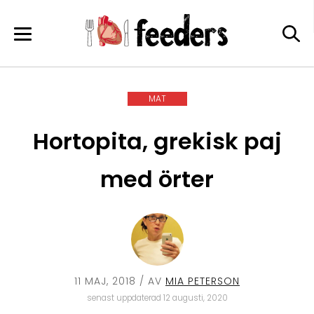
Skip
to
content
MAT
Hortopita, grekisk paj
med örter
11 MAJ, 2018
/ AV
MIA PETERSON
senast uppdaterad 12 augusti, 2020