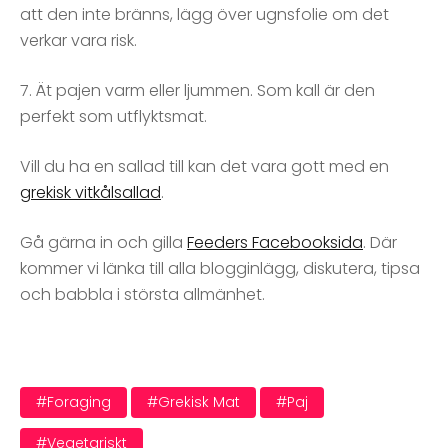
att den inte bränns, lägg över ugnsfolie om det
verkar vara risk.
7. Ät pajen varm eller ljummen. Som kall är den
perfekt som utflyktsmat.
Vill du ha en sallad till kan det vara gott med en
grekisk vitkålsallad
.
Gå gärna in och gilla
Feeders Facebooksida
. Där
kommer vi länka till alla blogginlägg, diskutera, tipsa
och babbla i största allmänhet.
#foraging
#grekisk Mat
#paj
#vegetariskt