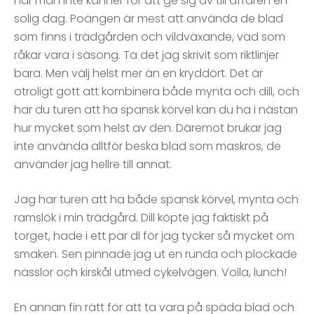
när man inte känner för att ge sig av till affären en
solig dag. Poängen är mest att använda de blad
som finns i trädgården och vildväxande, vad som
råkar vara i säsong. Ta det jag skrivit som riktlinjer
bara. Men välj helst mer än en kryddört. Det är
otroligt gott att kombinera både mynta och dill, och
har du turen att ha spansk körvel kan du ha i nästan
hur mycket som helst av den. Däremot brukar jag
inte använda alltför beska blad som maskros, de
använder jag hellre till annat.
Jag har turen att ha både spansk körvel, mynta och
ramslök i min trädgård. Dill köpte jag faktiskt på
torget, hade i ett par dl för jag tycker så mycket om
smaken. Sen pinnade jag ut en runda och plockade
nässlor och kirskål utmed cykelvägen. Voila, lunch!
En annan fin rätt för att ta vara på späda blad och