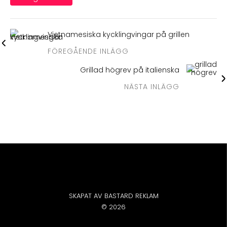
Vietnamesiska kycklingvingar på grillen
FÖREGÅENDE INLÄGG
Grillad högrev på italienska
NÄSTA INLÄGG
SKAPAT AV BASTARD REKLAM
© 2026