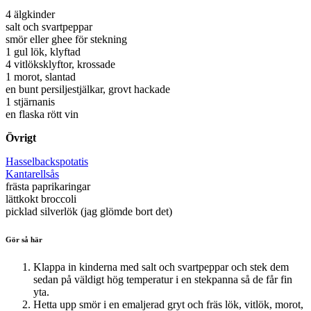
4 älgkinder
salt och svartpeppar
smör eller ghee för stekning
1 gul lök, klyftad
4 vitlöksklyftor, krossade
1 morot, slantad
en bunt persiljestjälkar, grovt hackade
1 stjärnanis
en flaska rött vin
Övrigt
Hasselbackspotatis
Kantarellsås
frästa paprikaringar
lättkokt broccoli
picklad silverlök (jag glömde bort det)
Gör så här
Klappa in kinderna med salt och svartpeppar och stek dem
sedan på väldigt hög temperatur i en stekpanna så de får fin
yta.
Hetta upp smör i en emaljerad gryt och fräs lök, vitlök, morot,