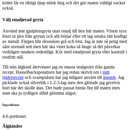
köttet får en riktigt djup mörk färg och det gör maten väldigt vacker
också.
Välj emaljerad gryta
Använd inte gjutjärnsgryta utan emalj till den här maten. Vinets syra
löser ut järn från grytan och allt börjar efter ett tag smaka rätt kraftigt
av metall. Färgen blir dessutom grå och trist. Jag är inte så petig med
sånt normalt sett men här ska vinet koka så länge så det påverkar
verkligen smaken ordentligt. Kör med emaljerad gryta eller kastrull i
rostfritt stål.
Till min älgkind återvinner jag en massa smågrejer från gamla
recept. Hasselbackspotatisen har jag redan skrivit om i
mitt
tjäderrecept
och svampsåsen har jag tidigare använt till
älgstek
. Jag
picklade också silverlök i 1-2-3-lag men den glömde jag givetvis
bort när det skulle ätas. Det hade passat himla fint till maten men
man ska ju tydligen alltid glömma något.
Ingredienser
4-6 portioner
Älgkinder