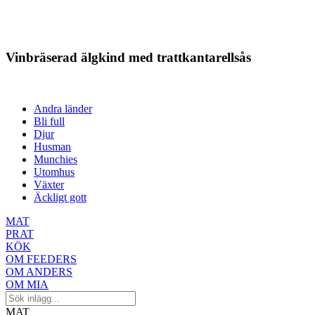
Vinbräserad älgkind med trattkantarellsås
Andra länder
Bli full
Djur
Husman
Munchies
Utomhus
Växter
Äckligt gott
MAT
PRAT
KÖK
OM FEEDERS
OM ANDERS
OM MIA
MAT