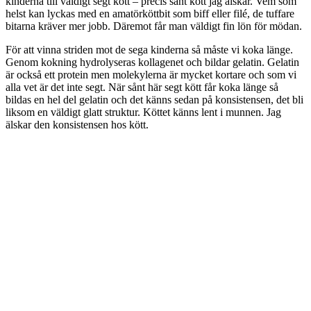
kinderna till väldigt segt kött – precis sånt kött jag älskar. Vem som
helst kan lyckas med en amatörköttbit som biff eller filé, de tuffare
bitarna kräver mer jobb. Däremot får man väldigt fin lön för mödan.
För att vinna striden mot de sega kinderna så måste vi koka länge.
Genom kokning hydrolyseras kollagenet och bildar gelatin. Gelatin
är också ett protein men molekylerna är mycket kortare och som vi
alla vet är det inte segt. När sånt här segt kött får koka länge så
bildas en hel del gelatin och det känns sedan på konsistensen, det bli
liksom en väldigt glatt struktur. Köttet känns lent i munnen. Jag
älskar den konsistensen hos kött.