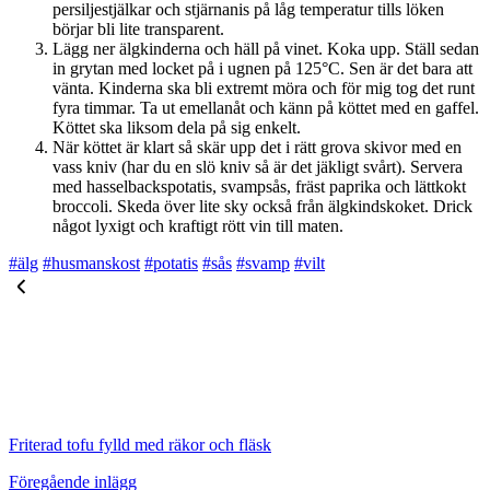
persiljestjälkar och stjärnanis på låg temperatur tills löken
börjar bli lite transparent.
Lägg ner älgkinderna och häll på vinet. Koka upp. Ställ sedan
in grytan med locket på i ugnen på 125°C. Sen är det bara att
vänta. Kinderna ska bli extremt möra och för mig tog det runt
fyra timmar. Ta ut emellanåt och känn på köttet med en gaffel.
Köttet ska liksom dela på sig enkelt.
När köttet är klart så skär upp det i rätt grova skivor med en
vass kniv (har du en slö kniv så är det jäkligt svårt). Servera
med hasselbackspotatis, svampsås, fräst paprika och lättkokt
broccoli. Skeda över lite sky också från älgkindskoket. Drick
något lyxigt och kraftigt rött vin till maten.
#älg
#husmanskost
#potatis
#sås
#svamp
#vilt
Friterad tofu fylld med räkor och fläsk
Föregående inlägg