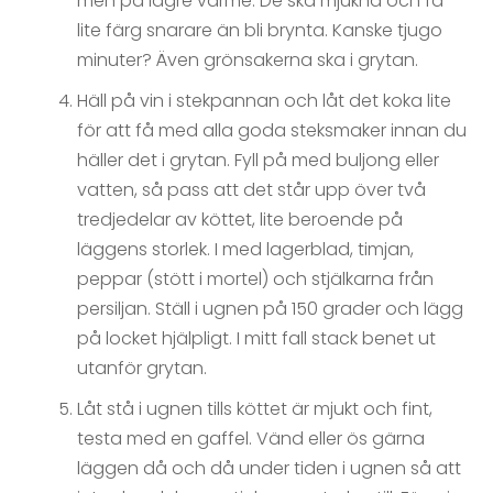
men på lägre värme. De ska mjukna och få
lite färg snarare än bli brynta. Kanske tjugo
minuter? Även grönsakerna ska i grytan.
Häll på vin i stekpannan och låt det koka lite
för att få med alla goda steksmaker innan du
häller det i grytan. Fyll på med buljong eller
vatten, så pass att det står upp över två
tredjedelar av köttet, lite beroende på
läggens storlek. I med lagerblad, timjan,
peppar (stött i mortel) och stjälkarna från
persiljan. Ställ i ugnen på 150 grader och lägg
på locket hjälpligt. I mitt fall stack benet ut
utanför grytan.
Låt stå i ugnen tills köttet är mjukt och fint,
testa med en gaffel. Vänd eller ös gärna
läggen då och då under tiden i ugnen så att