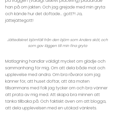
på väggen (väldigt diskret placering) pladdrade
han på om jakten. Och jag grejade med min gryta
och kände hur det doftade… gott?! Ja,
jättejättegott!
Jättediskret björnfäll från den björn som Anders sköt, och
som gav läggen till min fina gryta
Matlagning handlar väldigt mycket om glädje och
sammanhang för mig. Om att dela både mat och
upplevelse med andra. Om bra råvaror som jag
känner för, att huset doftar, att äta maten
tillsammans med folk jag tycker om och bra vänner
att prata av mig med. Att skapa bra minnen att
tänka tillbaka på. Och faktiskt även om att blogga,
att dela upplevelsen med en utökad vänkrets.