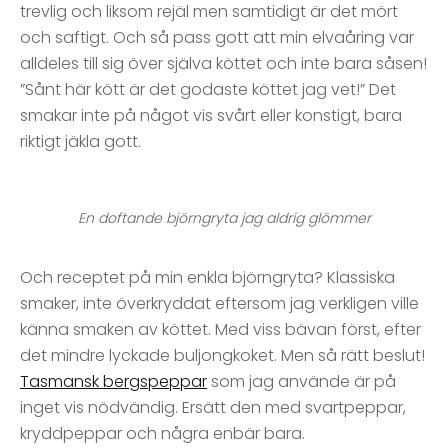
trevlig och liksom rejäl men samtidigt är det mört
och saftigt. Och så pass gott att min elvaåring var
alldeles till sig över själva köttet och inte bara såsen!
”Sånt här kött är det godaste köttet jag vet!” Det
smakar inte på något vis svårt eller konstigt, bara
riktigt jäkla gott.
En doftande björngryta jag aldrig glömmer
Och receptet på min enkla björngryta? Klassiska
smaker, inte överkryddat eftersom jag verkligen ville
känna smaken av köttet. Med viss bävan först, efter
det mindre lyckade buljongkoket. Men så rätt beslut!
Tasmansk bergspeppar
som jag använde är på
inget vis nödvändig. Ersätt den med svartpeppar,
kryddpeppar och några enbär bara.