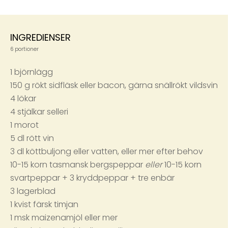
INGREDIENSER
6 portioner
1 björnlägg
150 g rökt sidfläsk eller bacon, gärna snällrökt vildsvin
4 lökar
4 stjälkar selleri
1 morot
5 dl rött vin
3 dl köttbuljong eller vatten, eller mer efter behov
10-15 korn tasmansk bergspeppar
eller
10-15 korn
svartpeppar + 3 kryddpeppar + tre enbär
3 lagerblad
1 kvist färsk timjan
1 msk maizenamjöl eller mer