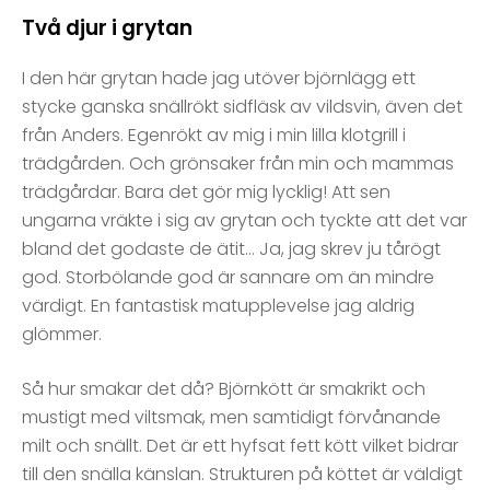
Två djur i grytan
I den här grytan hade jag utöver björnlägg ett
stycke ganska snällrökt sidfläsk av vildsvin, även det
från Anders. Egenrökt av mig i min lilla klotgrill i
trädgården. Och grönsaker från min och mammas
trädgårdar. Bara det gör mig lycklig! Att sen
ungarna vräkte i sig av grytan och tyckte att det var
bland det godaste de ätit… Ja, jag skrev ju tårögt
god. Storbölande god är sannare om än mindre
värdigt. En fantastisk matupplevelse jag aldrig
glömmer.
Så hur smakar det då? Björnkött är smakrikt och
mustigt med viltsmak, men samtidigt förvånande
milt och snällt. Det är ett hyfsat fett kött vilket bidrar
till den snälla känslan. Strukturen på köttet är väldigt