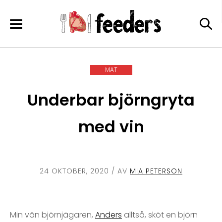
Skip
to
content
MAT
Underbar björngryta
med vin
24 OKTOBER, 2020
/ AV
MIA PETERSON
Min vän björnjägaren,
Anders
alltså, sköt en björn