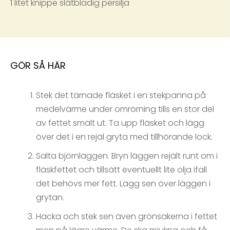
1 litet knippe slätbladig persilja
GÖR SÅ HÄR
Stek det tärnade fläsket i en stekpanna på
medelvärme under omrörning tills en stor del
av fettet smält ut. Ta upp fläsket och lägg
över det i en rejäl gryta med tillhörande lock.
Salta björnläggen. Bryn läggen rejält runt om i
fläskfettet och tillsätt eventuellt lite olja ifall
det behövs mer fett. Lägg sen över läggen i
grytan.
Hacka och stek sen även grönsakerna i fettet