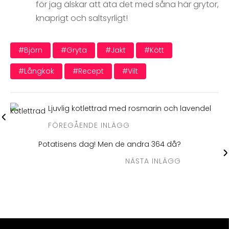
för jag älskar att äta det med såna här grytor,
knaprigt och saltsyrligt!
#björn
#gryta
#jakt
#kött
#långkok
#recept
#vilt
Ljuvlig kotlettrad med rosmarin och lavendel
FÖREGÅENDE INLÄGG
Potatisens dag! Men de andra 364 då?
NÄSTA INLÄGG