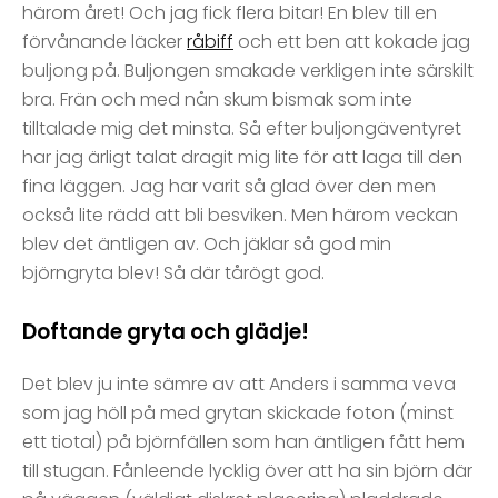
härom året! Och jag fick flera bitar! En blev till en
förvånande läcker
råbiff
och ett ben att kokade jag
buljong på. Buljongen smakade verkligen inte särskilt
bra. Frän och med nån skum bismak som inte
tilltalade mig det minsta. Så efter buljongäventyret
har jag ärligt talat dragit mig lite för att laga till den
fina läggen. Jag har varit så glad över den men
också lite rädd att bli besviken. Men härom veckan
blev det äntligen av. Och jäklar så god min
björngryta blev! Så där tårögt god.
Doftande gryta och glädje!
Det blev ju inte sämre av att Anders i samma veva
som jag höll på med grytan skickade foton (minst
ett tiotal) på björnfällen som han äntligen fått hem
till stugan. Fånleende lycklig över att ha sin björn där