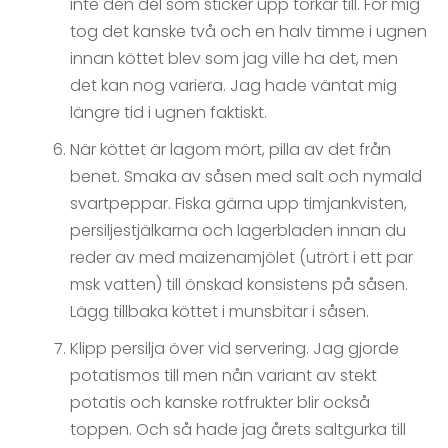
inte den del som sticker upp torkar till. För mig
tog det kanske två och en halv timme i ugnen
innan köttet blev som jag ville ha det, men
det kan nog variera. Jag hade väntat mig
längre tid i ugnen faktiskt.
När köttet är lagom mört, pilla av det från
benet. Smaka av såsen med salt och nymald
svartpeppar. Fiska gärna upp timjankvisten,
persiljestjälkarna och lagerbladen innan du
reder av med maizenamjölet (utrört i ett par
msk vatten) till önskad konsistens på såsen.
Lägg tillbaka köttet i munsbitar i såsen.
Klipp persilja över vid servering. Jag gjorde
potatismos till men nån variant av stekt
potatis och kanske rotfrukter blir också
toppen. Och så hade jag årets saltgurka till