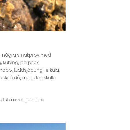
r är några smakprov med
 kubing, parprick,
nopp, luddsjöpung, lerkula,
också då, men den skulle
s lista över genanta