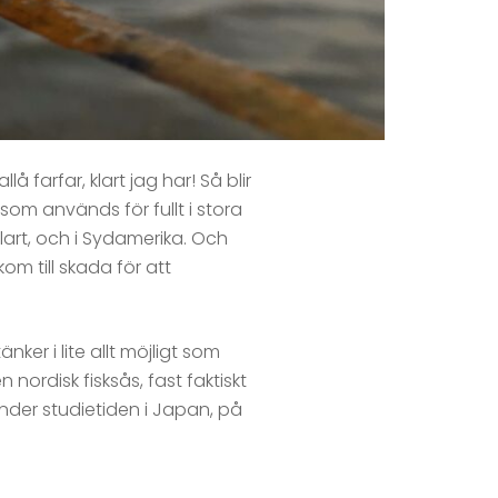
 farfar, klart jag har! Så blir
t som används för fullt i stora
klart, och i Sydamerika. Och
om till skada för att
nker i lite allt möjligt som
n nordisk fisksås, fast faktiskt
nder studietiden i Japan, på