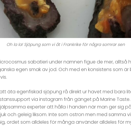
Oh la la! Sjöpung som vi åt i Frankrike för några somrar sen
n microcosmus sabatieri under namnen figue de mer, alltså 
anska egen smak av jod. Och med en konsistens som är b
vis.
tt äta egenfiskad sjöpung rå direkt ur havet med bara lit
distanssupport via instagram från gänget på Marine Taste.
jälpsamma experter att hålla i handen när man ger sig på ny
mjuk och geleig liksom. Inte som ostron men med samma v
ig, ordet som alldeles för många använder alldeles för my