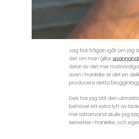
Jag fick frågan igår om jag ät
det om man gillar
spännand
delar av det mer matnördiga Sv
även i Frankrike är det en del
producera detta blogginläg
Dels har jag ätit den utmärk
behöver ett extra lyft av lä
mer lättanvänd skulle jag sä
semester i Frankrike, och eg