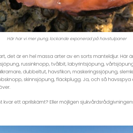
Här har vi mer pung, lockande exponerad på havstulpaner
rt, det är en hel massa arter av en sorts manteldjur. Hä
pung, russinknopp, tvålbit, labyrintsjöpung, vårtsjöpung,
alkramare, dubbeltut, havsfikon, maskeringssjöpung, slemk
knopp, skinnsjöpung, fläckplugg. Ja, och så havsspya 
över.
kvar ett aprilskämt? Eller möjligen sjukvårdsrådgivningen