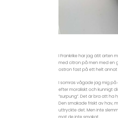
I Frankrike har jag ätit arte
med citron på men med en g
ostron fast på ett helt annat 
I somras vågade jag mig på a
efter moraliskt och kunnigt 
”surpung”. Det är bra att ha h
Den smakade friskt av hav, 
uttryckte det. Men inte slemm
mat de inte smakat.