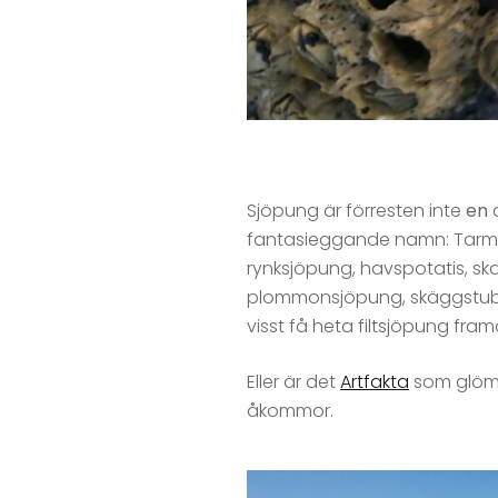
Sjöpung är förresten inte
en
a
fantasieggande namn: Tarmsjö
rynksjöpung, havspotatis, sk
plommonsjöpung, skäggstubbs
visst få heta filtsjöpung fram
Eller är det
Artfakta
som glömt 
åkommor.