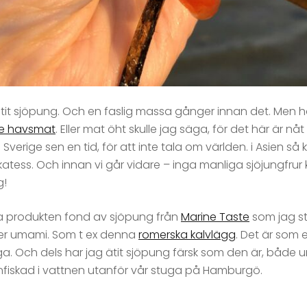
it sjöpung. Och en faslig massa gånger innan det. Men hallå
e havsmat
. Eller mat öht skulle jag säga, för det här är nå
erige sen en tid, för att inte tala om världen. i Asien så 
ikatess. Och innan vi går vidare – inga manliga sjöjungfrur k
g!
ta produkten fond av sjöpung från
Marine Taste
som jag stä
cker umami. Som t ex denna
romerska kalvlägg
. Det är som e
ga. Och dels har jag ätit sjöpung färsk som den är, både u
enfiskad i vattnen utanför vår stuga på Hamburgö.