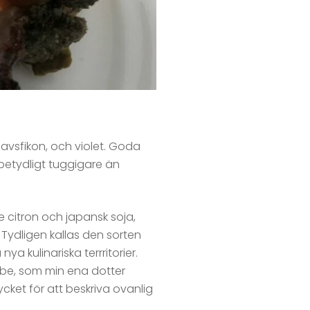
havsfikon, och violet. Goda
etydligt tuggigare än
e citron och japansk soja,
 Tydligen kallas den sorten
a kulinariska terrritorier.
ibe, som min ena dotter
cket för att beskriva ovanlig