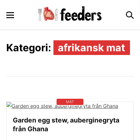
Skip
to
content
Kategori:
afrikansk mat
MAT
Garden egg stew, auberginegryta
från Ghana