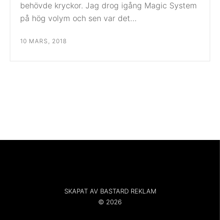
behövde kryckor. Jag drog igång Magic System
på hög volym och sen var det…
10 MARS, 2018
SKAPAT AV BASTARD REKLAM
© 2026