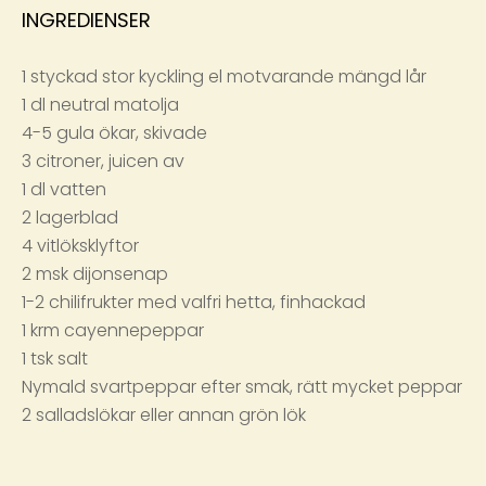
INGREDIENSER
1 styckad stor kyckling el motvarande mängd lår
1 dl neutral matolja
4-5 gula ökar, skivade
3 citroner, juicen av
1 dl vatten
2 lagerblad
4 vitlöksklyftor
2 msk dijonsenap
1-2 chilifrukter med valfri hetta, finhackad
1 krm cayennepeppar
1 tsk salt
Nymald svartpeppar efter smak, rätt mycket peppar
2 salladslökar eller annan grön lök