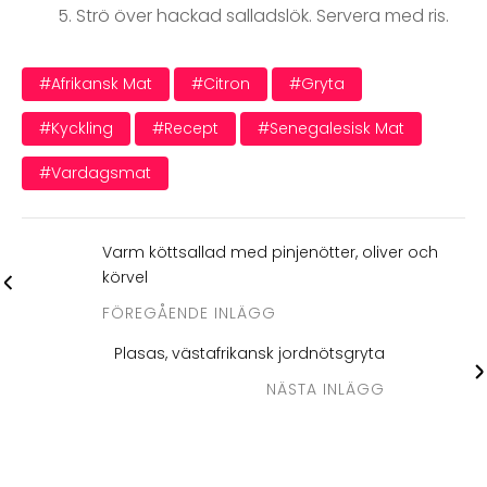
Strö över hackad salladslök. Servera med ris.
#afrikansk Mat
#citron
#gryta
#kyckling
#recept
#senegalesisk Mat
#vardagsmat
Varm köttsallad med pinjenötter, oliver och
körvel
FÖREGÅENDE INLÄGG
Plasas, västafrikansk jordnötsgryta
NÄSTA INLÄGG