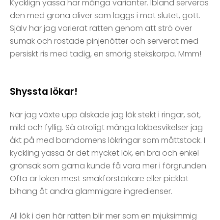
Kycklign yassa har många varianter. Ibland serveras
den med gröna oliver som läggs i mot slutet, gott.
Själv har jag varierat rätten genom att strö över
sumak och rostade pinjenötter och serverat med
persiskt ris med tadig, en smörig stekskorpa. Mmm!
Shyssta lökar!
När jag växte upp älskade jag lök stekt i ringar, söt,
mild och fyllig. Så otroligt många lökbesvikelser jag
åkt på med barndomens lökringar som måttstock. I
kyckling yassa är det mycket lök, en bra och enkel
grönsak som gärna kunde få vara mer i förgrunden.
Ofta är löken mest smakförstärkare eller picklat
bihang åt andra glammigare ingredienser.
All lök i den här rätten blir mer som en mjuksimmig