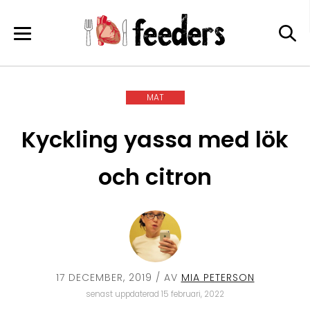
Skip
to
content
MAT
Kyckling yassa med lök
och citron
17 DECEMBER, 2019
/ AV
MIA PETERSON
senast uppdaterad 15 februari, 2022