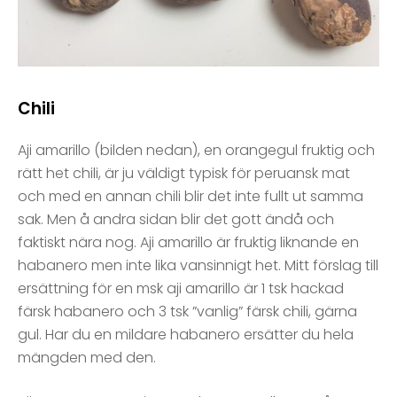
Chili
Aji amarillo (bilden nedan), en orangegul fruktig och
rätt het chili, är ju väldigt typisk för peruansk mat
och med en annan chili blir det inte fullt ut samma
sak. Men å andra sidan blir det gott ändå och
faktiskt nära nog. Aji amarillo är fruktig liknande en
habanero men inte lika vansinnigt het. Mitt förslag till
ersättning för en msk aji amarillo är 1 tsk hackad
färsk habanero och 3 tsk ”vanlig” färsk chili, gärna
gul. Har du en mildare habanero ersätter du hela
mängden med den.