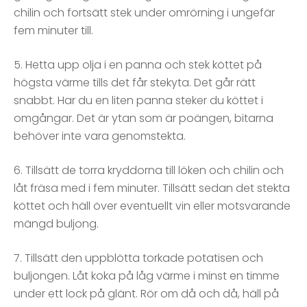
chilin och fortsätt stek under omrörning i ungefär
fem minuter till.
5. Hetta upp olja i en panna och stek köttet på
högsta värme tills det får stekyta. Det går rätt
snabbt. Har du en liten panna steker du köttet i
omgångar. Det är ytan som är poängen, bitarna
behöver inte vara genomstekta.
6. Tillsätt de torra kryddorna till löken och chilin och
låt fräsa med i fem minuter. Tillsätt sedan det stekta
köttet och häll över eventuellt vin eller motsvarande
mängd buljong.
7. Tillsätt den uppblötta torkade potatisen och
buljongen. Låt koka på låg värme i minst en timme
under ett lock på glänt. Rör om då och då, häll på