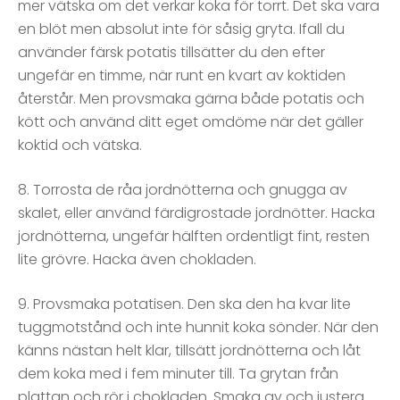
mer vätska om det verkar koka för torrt. Det ska vara
en blöt men absolut inte för såsig gryta. Ifall du
använder färsk potatis tillsätter du den efter
ungefär en timme, när runt en kvart av koktiden
återstår. Men provsmaka gärna både potatis och
kött och använd ditt eget omdöme när det gäller
koktid och vätska.
8. Torrosta de råa jordnötterna och gnugga av
skalet, eller använd färdigrostade jordnötter. Hacka
jordnötterna, ungefär hälften ordentligt fint, resten
lite grövre. Hacka även chokladen.
9. Provsmaka potatisen. Den ska den ha kvar lite
tuggmotstånd och inte hunnit koka sönder. När den
känns nästan helt klar, tillsätt jordnötterna och låt
dem koka med i fem minuter till. Ta grytan från
plattan och rör i chokladen. Smaka av och justera