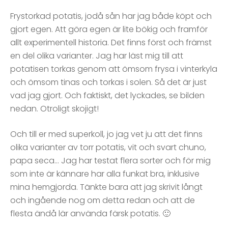
Frystorkad potatis, jodå sån har jag både köpt och
gjort egen. Att göra egen är lite bökig och framför
allt experimentell historia. Det finns först och främst
en del olika varianter. Jag har läst mig till att
potatisen torkas genom att ömsom frysa i vinterkyla
och ömsom tinas och torkas i solen. Så det är just
vad jag gjort. Och faktiskt, det lyckades, se bilden
nedan. Otroligt skojigt!
Och till er med superkoll, jo jag vet ju att det finns
olika varianter av torr potatis, vit och svart chuno,
papa seca… Jag har testat flera sorter och för mig
som inte är kännare har alla funkat bra, inklusive
mina hemgjorda. Tänkte bara att jag skrivit långt
och ingående nog om detta redan och att de
flesta ändå lär använda färsk potatis. 🙂