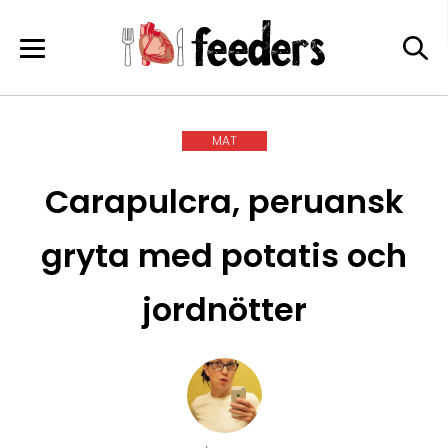
Skip
to
content
MAT
Carapulcra, peruansk
gryta med potatis och
jordnötter