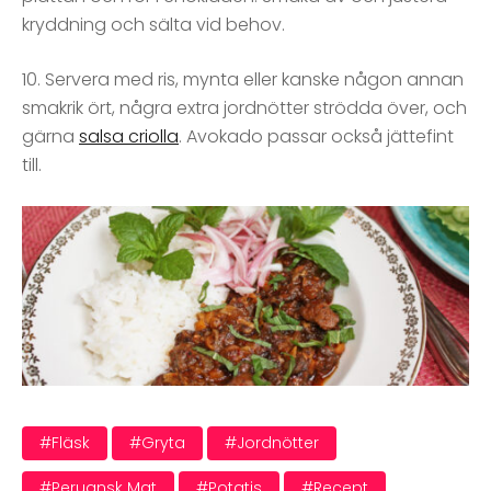
kryddning och sälta vid behov.
10. Servera med ris, mynta eller kanske någon annan
smakrik ört, några extra jordnötter strödda över, och
gärna
salsa criolla
. Avokado passar också jättefint
till.
#fläsk
#gryta
#jordnötter
#peruansk Mat
#potatis
#recept