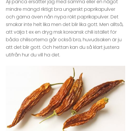
Aji panca ersätter jag med samma eller en något
mindre mängd riktigt bra ungerskt paprikapulver
och gärna även nån nypa rökt paprikapulver. Det
smakar inte helt lika men det blir lika gott. Men alltså,
att välja t ex en dryg msk koreansk chili istället för
båda chilisorterna går också bra, huvudsaken är ju
att det blir gott. Och hettan kan du så klart justera
utifrån hur du vill ha det.