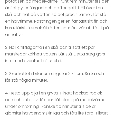
potatisen på medelvärme i runt fem minuter tills den
är fint gyllenfärgad och doftar gott. Häll över i en
skål och häll på vatten så det precis tänker. Låt stå
en halvtimme. Rostningen ger en fantastiskt fin och
karaktäristisk smak åt rätten som är svår att få till på
annat vis.
2. Häll chiliflagorna i en skål och tillsätt ett par
matskedar kokhett vatten. Låt stå. Detta steg görs
inte med eventuell färsk chili.
3. Skär köttet i bitar om ungefär 3 x 1 cm. Salta och
låt stå några minuter.
4. Hetta upp olja i en gryta. Tillsätt hackad rödlök
och finhackad vitlök och låt steka på medelvärme
under omrörning i kanske tio minuter tills de är
glansigt halvgenomskinliga och fått lite färg. Tillsätt