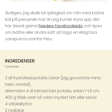
Slutligen, jag skulle bli själaglad om nån med bättre
koll på peruansk mat än jag kunde styra upp det
här. Besök gärna
Feeders Facebooksida
och tipsa
om bättre eller andra sätt att laga en riktigt bra
carapulcra utanför Peru.
INGREDIENSER
4 portioner
3 dl frystorkad potatis i bitar (jag grovstötte mina
hela i mortel),
alternativt 4 dl tärnad fast potatis, sidan 1-1,5 cm.
400 g fläsk utan så värst mycket fett eller senor
4 vitlöksklyftor
2 rödlökar