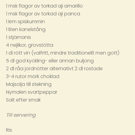
1 msk flagor av torkad aji amarillo
1 msk flagor av torkad aji panca
1 krm spiskummin
1 liten kanelstång
1 stjärnanis
4 nejlikor, grovstötta
1 dl rött vin (valfritt, mindre traditionellt men gott)
5 dl god kyckling- eller annan buljong
2 dl råa jordnötter alternativt 2 dl rostade
3-4 rutor mörk choklad
Majsolja till stekning
Nymalen svartpeppar
Salt efter smak
Till servering
Ris