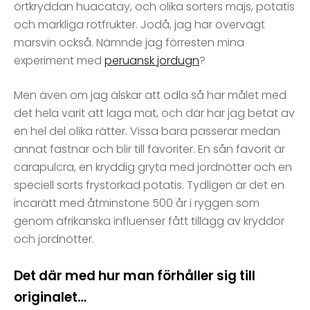
örtkryddan huacatay, och olika sorters majs, potatis
och märkliga rotfrukter. Jodå, jag har övervägt
marsvin också. Nämnde jag förresten mina
experiment med
peruansk jordugn
?
Men även om jag älskar att odla så har målet med
det hela varit att laga mat, och där har jag betat av
en hel del olika rätter. Vissa bara passerar medan
annat fastnar och blir till favoriter. En sån favorit är
carapulcra, en kryddig gryta med jordnötter och en
speciell sorts frystorkad potatis. Tydligen är det en
incarätt med åtminstone 500 år i ryggen som
genom afrikanska influenser fått tillägg av kryddor
och jordnötter.
Det där med hur man förhåller sig till
originalet…