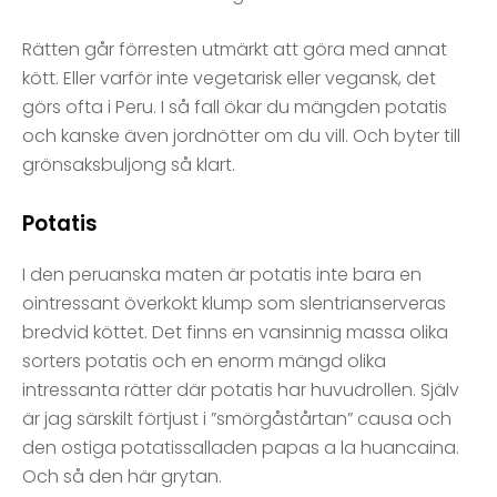
Rätten går förresten utmärkt att göra med annat
kött. Eller varför inte vegetarisk eller vegansk, det
görs ofta i Peru. I så fall ökar du mängden potatis
och kanske även jordnötter om du vill. Och byter till
grönsaksbuljong så klart.
Potatis
I den peruanska maten är potatis inte bara en
ointressant överkokt klump som slentrianserveras
bredvid köttet. Det finns en vansinnig massa olika
sorters potatis och en enorm mängd olika
intressanta rätter där potatis har huvudrollen. Själv
är jag särskilt förtjust i ”smörgåstårtan” causa och
den ostiga potatissalladen papas a la huancaina.
Och så den här grytan.