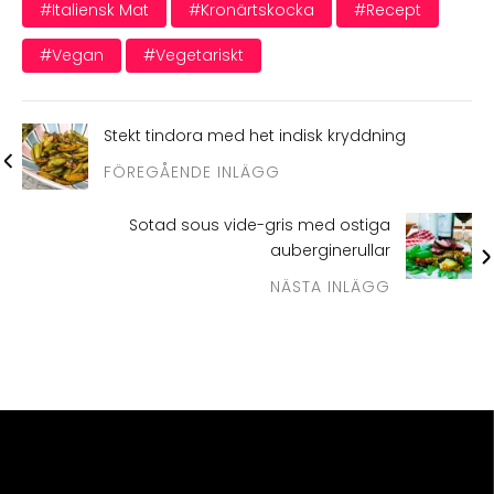
#italiensk Mat
#kronärtskocka
#recept
#vegan
#vegetariskt
Stekt tindora med het indisk kryddning
FÖREGÅENDE INLÄGG
Sotad sous vide-gris med ostiga
auberginerullar
NÄSTA INLÄGG