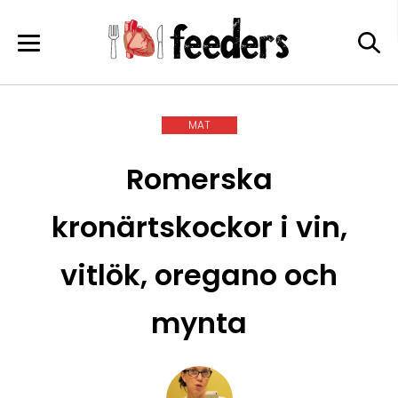
Skip
to
content
MAT
Romerska
kronärtskockor i vin,
vitlök, oregano och
mynta