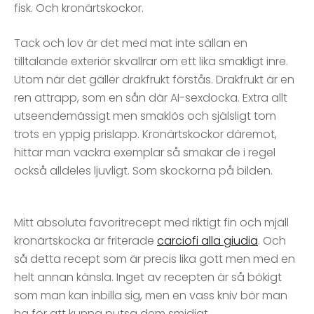
fisk. Och kronärtskockor.
Tack och lov är det med mat inte sällan en
tilltalande exteriör skvallrar om ett lika smakligt inre.
Utom när det gäller drakfrukt förstås. Drakfrukt är en
ren attrapp, som en sån där AI-sexdocka. Extra allt
utseendemässigt men smaklös och själsligt tom
trots en yppig prislapp. Kronärtskockor däremot,
hittar man vackra exemplar så smakar de i regel
också alldeles ljuvligt. Som skockorna på bilden.
Mitt absoluta favoritrecept med riktigt fin och mjäll
kronärtskocka är friterade
carciofi alla giudia
. Och
så detta recept som är precis lika gott men med en
helt annan känsla. Inget av recepten är så bökigt
som man kan inbilla sig, men en vass kniv bör man
ha för att kunna putsa dem smidigt.