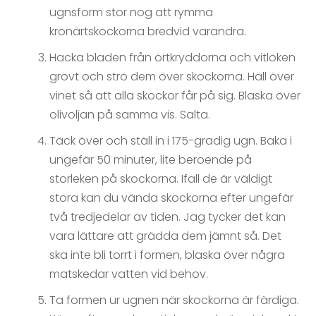
ugnsform stor nog att rymma
kronärtskockorna bredvid varandra.
Hacka bladen från örtkryddorna och vitlöken
grovt och strö dem över skockorna. Häll över
vinet så att alla skockor får på sig. Blaska över
olivoljan på samma vis. Salta.
Täck över och ställ in i 175-gradig ugn. Baka i
ungefär 50 minuter, lite beroende på
storleken på skockorna. Ifall de är väldigt
stora kan du vända skockorna efter ungefär
två tredjedelar av tiden. Jag tycker det kan
vara lättare att grädda dem jämnt så. Det
ska inte bli torrt i formen, blaska över några
matskedar vatten vid behov.
Ta formen ur ugnen när skockorna är färdiga.