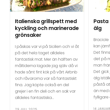
Italienska grillspett med
Pasta
kyckling och marinerade
älg
grönsaker
Braciole 
kan jämf
I påskas var vi på Sicilien och vi åt
Det finn
på det hela taget alldeles
det på 
fantastisk mat. Mer än hälften av
man frä
måltiderna lagade jag själv då vi
Det gick
hade sånt fint kök på vårt Airbnb
älg istä
och råvarorna var så fantastiskt
påstå at
fina. Jag köpte också en del
än med n
grejer i en fin deli och en sak var
fylligar
alldeles fantastiska…
14 JANUAR
29 JULI, 2025