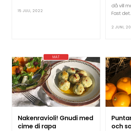
då vill m
15 JULI, 2022
Fast det
2 JUNI, 2
MAT
Nakenravioli! Gnudi med
Puntar
cime di rapa
och sa