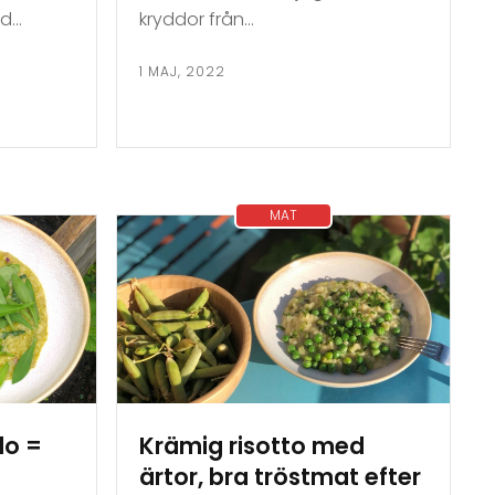
ad…
kryddor från…
1 MAJ, 2022
MAT
lo =
Krämig risotto med
ärtor, bra tröstmat efter