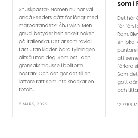
som i
Snuskpasta? Nämen nu har väl
ändå Feeders gått för långt med
Det här 
matporrandet?! Åh, I wish. Men
för förs
gnudi betyder helt enkelt naken
Rom. Ble
på italienska. Det är som ravioli
en lokal
fast utan kläder, bara fyllningen
puntarel
alltså utan deg. Som ost- och
att seme
grönsaksmousse i bollform
förlora 
nästan! Och det gör det till en
Som det
lättare rätt som inte knockar en
gott där
totalt…
och titt
5 MARS, 2022
12 FEBRUA