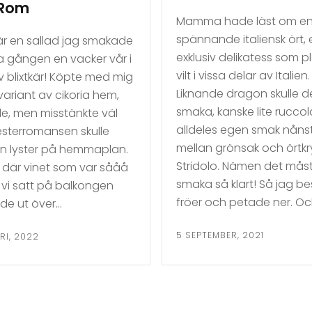
 Rom
Mamma hade läst om e
spännande italiensk ört, e
är en sallad jag smakade
exklusiv delikatess som p
ta gången en vacker vår i
vilt i vissa delar av Italien.
v blixtkär! Köpte med mig
Liknande dragon skulle 
 variant av cikoria hem,
smaka, kanske lite ruccol
le, men misstänkte väl
alldeles egen smak nåns
sterromansen skulle
mellan grönsak och örtk
sin lyster på hemmaplan.
Stridolo. Nämen det måst
 där vinet som var sååå
smaka så klart! Så jag be
 vi satt på balkongen
fröer och petade ner. O
ade ut över…
5 SEPTEMBER, 2021
RI, 2022