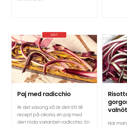
MAT
Paj med radicchio
Risott
gorgo
Är det säsong så är det! Ett till
valnöt
recept på cikoria, en paj med
den röda varianten radicchio. En
När man 