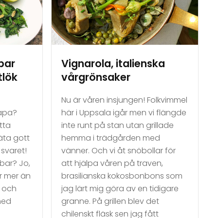
bar
Vignarola, italienska
tlök
vårgrönsaker
Nu är våren insjungen! Folkvimmel
rapa?
här i Uppsala igår men vi flängde
tta
inte runt på stan utan grillade
äta gott
hemma i trädgården med
 svaret!
vänner. Och vi åt snöbollar för
bar? Jo,
att hjälpa våren på traven,
r mer än
brasilianska kokosbonbons som
e och
jag lärt mig göra av en tidigare
med
granne. På grillen blev det
chilenskt fläsk sen jag fått