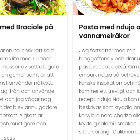
 med Braciole på
Pasta med nduja 
vannameiräkor
är en italiensk rätt som
Jag fortsätter med min
öras lite med rullader.
bloggoffensiv och drar u
s massor av sett att göra
pastarecept också. Om 
men gemensamt är att
en burk nduja så behöve
mst använder nötkött.
kanske inspiration och h
 jag ifrån och använde
kommer ett trevligt och l
llet och jag vågar nog
recept. Nduja Nduja kan
t det blev ännu godare
beskrivas som kryddig b
ötkött. Älgkött är
korv, bra nära chorizo ell
e och mustigare och…
kryddig salami i smaken.
sitt ursprung i Calibrien i…
I, 2025