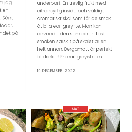
m jag
underbart! En trevlig frukt med
t en
citronsyrlig insida och väldigt
. Sånt
aromatiskt skal som får ge smak
 dödar.
åt bl a earl grey-te. Man kan
endet på
använda den som citron fast
smaken särskilt på skalet är en
helt annan. Bergamott är perfekt
till drinkar! En earl greyish t ex…
10 DECEMBER, 2022
MAT