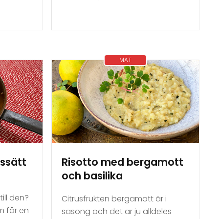
MAT
ssätt
Risotto med bergamott
och basilika
m
till den?
Citrusfrukten bergamott är i
m får en
säsong och det är ju alldeles