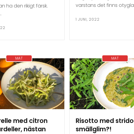
varstans det finns otygl
an ha den rikigt färsk.
…
1 JUNI, 2022
022
MAT
MAT
elle med citron
Risotto med strido
rdeller, nästan
smällglim?!