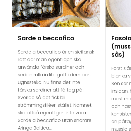
Sarde a beccafico
Fasola
(mussl
Sarde a beccafico är en siciliansk
sås)
rätt där man egentligen ska
använda färska sardiner och
Först sl
sedan rulla in lite gott i dem och
blanka v
ugnssteka. Nu finns det inte
Sen ser
färska sardiner att få tag på i
insidan.
Sverige så det fick bli
mest med
strömmingsfiléer istället. Namnet
och näs
ska alltså egentligen inte vara
konsisten
Sarde a beccafico utan snarare
en påtag
Aringa Baltica…
mussla s