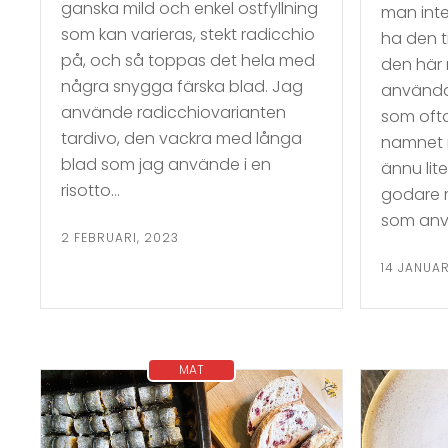
ganska mild och enkel ostfyllning
man int
som kan varieras, stekt radicchio
ha den ti
på, och så toppas det hela med
den här 
några snygga färska blad. Jag
använda 
använde radicchiovarianten
som ofta
tardivo, den vackra med långa
namnet r
blad som jag använde i en
ännu lite
risotto…
godare m
som anv
2 FEBRUARI, 2023
14 JANUAR
MAT