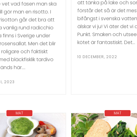
att tänka på lake och so
e vet vad fasen man ska
förstår det så är det mes
ll gör man en risotto. I
bifångst i svenska vatten
risotton går det bra att
älskar vi ju! Vi äter det vi
vanlig rund radicchio
Punkt. Smaken och utse
 finns i Sverige under
kötet är fantastiskt. Det…
osensallat. Men det blir
 roligare och faktiskt
10 DECEMBER, 2022
ed bläckfisklik tardivo
änds här….
I, 2023
MAT
MAT