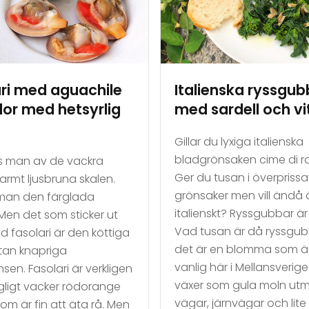
ri med aguachile
Italienska ryssgub
or med hetsyrlig
med sardell och vi
Gillar du lyxiga italienska
bladgrönsaken cime di 
ås man av de vackra
Ger du tusan i överprissa
armt ljusbruna skalen.
grönsaker men vill ändå 
 man den färglada
italienskt? Ryssgubbar är
 Men det som sticker ut
Vad tusan är då ryssgub
 fasolari är den köttiga
det är en blomma som ä
tan knapriga
vanlig här i Mellansverig
sen. Fasolari är verkligen
växer som gula moln ut
ligt vacker rödorange
vägar, järnvägar och lite
om är fin att äta rå. Men