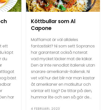
och
Köttbullar som Al
Capone
Maffiamat är väl alldeles
t ett
fantastiskt? Ni som sett Sopranos
du köpt
har garanterat också noterat
r du
vad mycket läcker mat de käkar.
är
Den är inte renodlat italiensk utan
ättlagat
snarare amerikansk-italiensk. Ni
 nog bäst
vet väl hur det blir när man kastar
redbar
åt amerikaner en matkultur och
er
väntar ett tag? De tittar på den,
 Den har
hummar lite och sen så gör de…
4 FEBRUARI, 2023