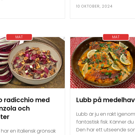
10 OKTOBER, 2024
MAT
MAT
o radicchio med
Lubb på medelhav
nzola och
Lubb är ju en rakt igeno
ter
fantastisk fisk. Känner du 
Den har ett utseende so
har en italiensk grönsak