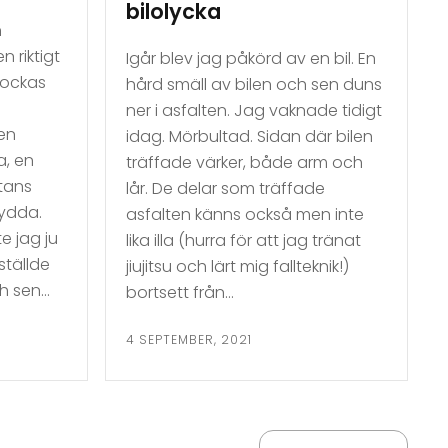
bilolycka
n
n riktigt
Igår blev jag påkörd av en bil. En
lockas
hård smäll av bilen och sen duns
ner i asfalten. Jag vaknade tidigt
den
idag. Mörbultad. Sidan där bilen
a, en
träffade värker, både arm och
tans
lår. De delar som träffade
rydda.
asfalten känns också men inte
e jag ju
lika illa (hurra för att jag tränat
ställde
jiujitsu och lärt mig fallteknik!)
ch sen…
bortsett från…
4 SEPTEMBER, 2021