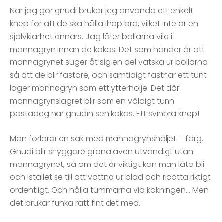
När jag gör gnudi brukar jag använda ett enkelt
knep för att de ska hålla ihop bra, vilket inte är en
självklarhet annars. Jag låter bollarna vila i
mannagryn innan de kokas. Det som händer är att
mannagrynet suger åt sig en del vätska ur bollarna
så att de blir fastare, och samtidigt fastnar ett tunt
lager mannagryn som ett ytterhölje. Det där
mannagrynslagret blir som en väldigt tunn
pastadeg när gnudin sen kokas. Ett svinbra knep!
Man förlorar en sak med mannagrynshöljet – färg.
Gnudi blir snyggare gröna även utvändigt utan
mannagrynet, så om det är viktigt kan man låta bli
och istället se till att vattna ur blad och ricotta riktigt
ordentligt. Och hålla tummarna vid kokningen… Men
det brukar funka rätt fint det med.