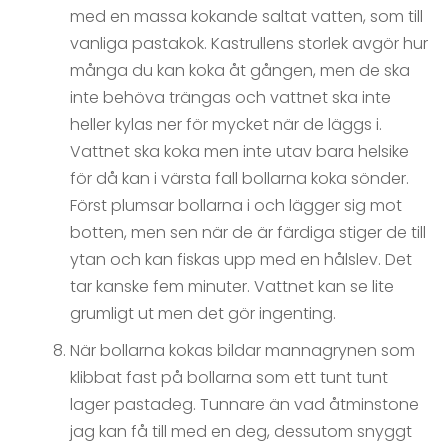
med en massa kokande saltat vatten, som till
vanliga pastakok. Kastrullens storlek avgör hur
många du kan koka åt gången, men de ska
inte behöva trängas och vattnet ska inte
heller kylas ner för mycket när de läggs i.
Vattnet ska koka men inte utav bara helsike
för då kan i värsta fall bollarna koka sönder.
Först plumsar bollarna i och lägger sig mot
botten, men sen när de är färdiga stiger de till
ytan och kan fiskas upp med en hålslev. Det
tar kanske fem minuter. Vattnet kan se lite
grumligt ut men det gör ingenting.
När bollarna kokas bildar mannagrynen som
klibbat fast på bollarna som ett tunt tunt
lager pastadeg. Tunnare än vad åtminstone
jag kan få till med en deg, dessutom snyggt