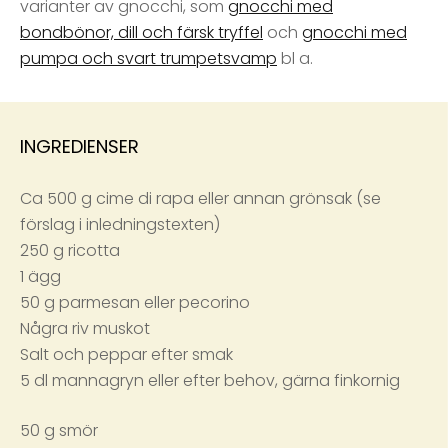
varianter av gnocchi, som
gnocchi med
bondbönor, dill och färsk tryffel
och
gnocchi med
pumpa och svart trumpetsvamp
bl a.
INGREDIENSER
Ca 500 g cime di rapa eller annan grönsak (se
förslag i inledningstexten)
250 g ricotta
1 ägg
50 g parmesan eller pecorino
Några riv muskot
Salt och peppar efter smak
5 dl mannagryn eller efter behov, gärna finkornig
50 g smör