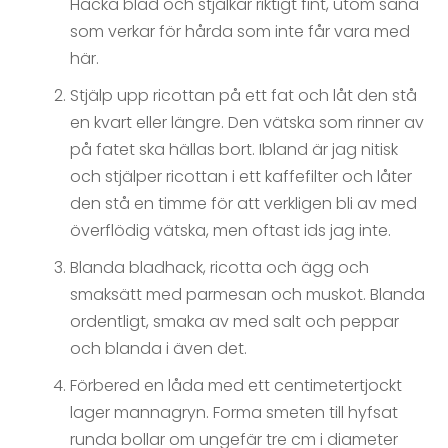
Hacka blad och stjälkar riktigt fint, utom såna
som verkar för hårda som inte får vara med
här.
Stjälp upp ricottan på ett fat och låt den stå
en kvart eller längre. Den vätska som rinner av
på fatet ska hällas bort. Ibland är jag nitisk
och stjälper ricottan i ett kaffefilter och låter
den stå en timme för att verkligen bli av med
överflödig vätska, men oftast ids jag inte.
Blanda bladhack, ricotta och ägg och
smaksätt med parmesan och muskot. Blanda
ordentligt, smaka av med salt och peppar
och blanda i även det.
Förbered en låda med ett centimetertjockt
lager mannagryn. Forma smeten till hyfsat
runda bollar om ungefär tre cm i diameter