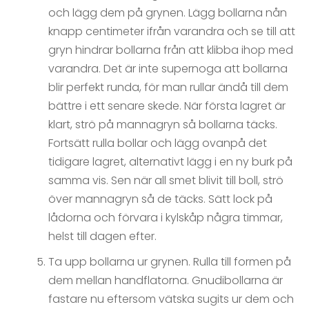
och lägg dem på grynen. Lägg bollarna nån
knapp centimeter ifrån varandra och se till att
gryn hindrar bollarna från att klibba ihop med
varandra. Det är inte supernoga att bollarna
blir perfekt runda, för man rullar ändå till dem
bättre i ett senare skede. När första lagret är
klart, strö på mannagryn så bollarna täcks.
Fortsätt rulla bollar och lägg ovanpå det
tidigare lagret, alternativt lägg i en ny burk på
samma vis. Sen när all smet blivit till boll, strö
över mannagryn så de täcks. Sätt lock på
lådorna och förvara i kylskåp några timmar,
helst till dagen efter.
Ta upp bollarna ur grynen. Rulla till formen på
dem mellan handflatorna. Gnudibollarna är
fastare nu eftersom vätska sugits ur dem och