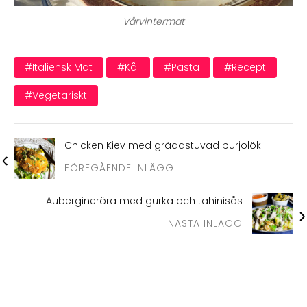
Vårvintermat
#italiensk Mat
#kål
#pasta
#recept
#vegetariskt
Chicken Kiev med gräddstuvad purjolök
FÖREGÅENDE INLÄGG
Aubergineröra med gurka och tahinisås
NÄSTA INLÄGG