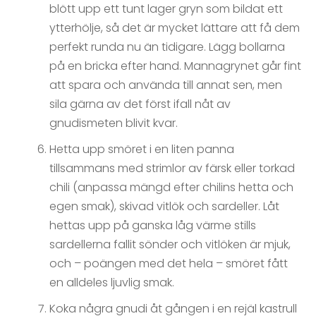
blött upp ett tunt lager gryn som bildat ett
ytterhölje, så det är mycket lättare att få dem
perfekt runda nu än tidigare. Lägg bollarna
på en bricka efter hand. Mannagrynet går fint
att spara och använda till annat sen, men
sila gärna av det först ifall nåt av
gnudismeten blivit kvar.
Hetta upp smöret i en liten panna
tillsammans med strimlor av färsk eller torkad
chili (anpassa mängd efter chilins hetta och
egen smak), skivad vitlök och sardeller. Låt
hettas upp på ganska låg värme stills
sardellerna fallit sönder och vitlöken är mjuk,
och – poängen med det hela – smöret fått
en alldeles ljuvlig smak.
Koka några gnudi åt gången i en rejäl kastrull