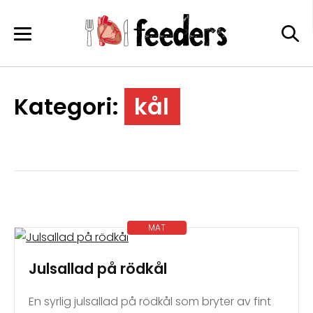
Skip
to
content
Kategori:
kål
MAT
Julsallad på rödkål
En syrlig julsallad på rödkål som bryter av fint