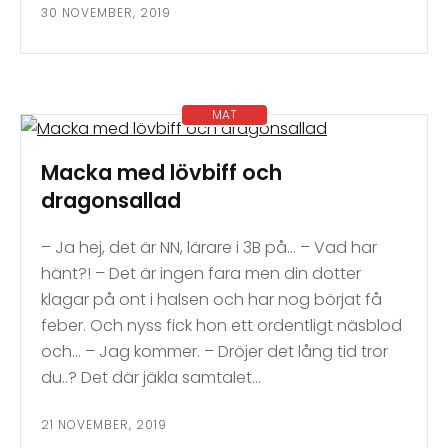
30 NOVEMBER, 2019
MAT
Macka med lövbiff och
dragonsallad
– Ja hej, det är NN, lärare i 3B på… – Vad har
hänt?! – Det är ingen fara men din dotter
klagar på ont i halsen och har nog börjat få
feber. Och nyss fick hon ett ordentligt näsblod
och… – Jag kommer. – Dröjer det lång tid tror
du..? Det där jäkla samtalet…
21 NOVEMBER, 2019