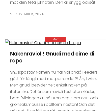
mot den feta julmaten. Den är snygg också!
26 NOVEMBER, 2024
MAT
Nakenravioli! Gnudi med cime di
rapa
Snuskpasta? Nämen nu har väl ändå Feeders
gått för långt med matporrandet?! Åh, I wish.
Men gnudi betyder helt enkelt naken på
italienska. Det är som ravioli fast utan kläder,
bara fyllningen alltså utan deg. Som ost- och
grönsaksmousse i bollform nästan! Och det
gör det till en lättare rätt som inte knockar en