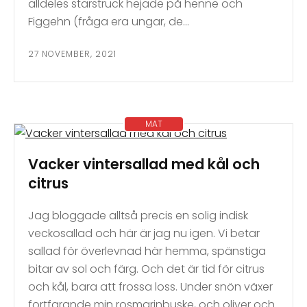
alldeles starstruck hejade på henne och
Figgehn (fråga era ungar, de…
27 NOVEMBER, 2021
MAT
Vacker vintersallad med kål och
citrus
Jag bloggade alltså precis en solig indisk
veckosallad och här är jag nu igen. Vi betar
sallad för överlevnad här hemma, spänstiga
bitar av sol och färg. Och det är tid för citrus
och kål, bara att frossa loss. Under snön växer
fortfarande min rosmarinbuske, och oliver och