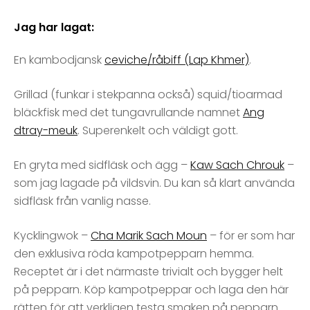
Jag har lagat:
En kambodjansk
ceviche/råbiff (Lap Khmer)
.
Grillad (funkar i stekpanna också) squid/tioarmad
bläckfisk med det tungavrullande namnet
Ang
dtray-meuk
. Superenkelt och väldigt gott.
En gryta med sidfläsk och ägg –
Kaw Sach Chrouk
–
som jag lagade på vildsvin. Du kan så klart använda
sidfläsk från vanlig nasse.
Kycklingwok –
Cha Marik Sach Moun
– för er som har
den exklusiva röda kampotpepparn hemma.
Receptet är i det närmaste trivialt och bygger helt
på pepparn. Köp kampotpeppar och laga den här
rätten för att verkligen testa smaken på pepparn.