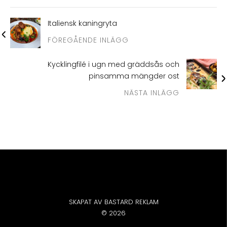
Italiensk kaningryta
FÖREGÅENDE INLÄGG
Kycklingfilé i ugn med gräddsås och
pinsamma mängder ost
NÄSTA INLÄGG
SKAPAT AV BASTARD REKLAM
© 2026