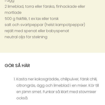
1 ägg
2 limeblad, torra eller färska, finhackade eller
mortlade
500 g fiskfilé, t ex lax eller torsk
salt och svartpeppar (helst kampotpeppar)
rejält med spenat eller babyspenat
neutral olja för stekning
GÖR SÅ HÄR
Kasta ner kokosgrädde, chilipulver, färsk chili,
citrongräs, ägg och limeblad i en mixer. Kör till
en jämn smet. Funkar så klart med stavmixer
också.