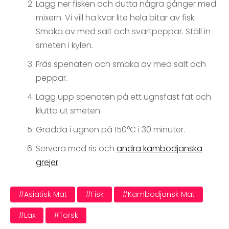
Lägg ner fisken och dutta några gånger med
mixern. Vi vill ha kvar lite hela bitar av fisk.
Smaka av med salt och svartpeppar. Ställ in
smeten i kylen.
Fräs spenaten och smaka av med salt och
peppar.
Lägg upp spenaten på ett ugnsfast fat och
klutta ut smeten.
Grädda i ugnen på 150°C i 30 minuter.
Servera med ris och
andra kambodjanska
grejer
.
#asiatisk Mat
#fisk
#kambodjansk Mat
#lax
#torsk