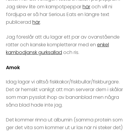
Jag skrev lite om kampotpeppar
här
och vill ni
fördjupa er så har Serious Eats en längre text
publicerad
här
.
Jag föreslår att du lagar ett par av ovanstående
rätter och kanske kompletterar med en
enkel
kambodjansk gurksallad
och ris.
Amok
Idag lagar vi alltså fiskkakor/fiskbullar/fiskburgare.
Det är hemskt vanligt att man serverar dem i skålar
som man pysslat ihop av bananblad men några
såna blad hade inte jag.
Det kommer rinna ut albumin (samma protein som
ger det vita som kommer ut ur lax när ni steker det)