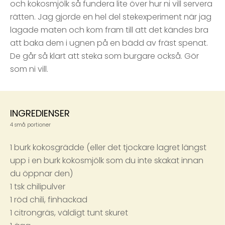
och kokosmjölk så fundera lite över hur ni vill servera
rätten. Jag gjorde en hel del stekexperiment när jag
lagade maten och kom fram till att det kändes bra
att baka dem i ugnen på en bädd av fräst spenat.
De går så klart att steka som burgare också. Gör
som ni vill.
INGREDIENSER
4 små portioner
1 burk kokosgrädde (eller det tjockare lagret längst
upp i en burk kokosmjölk som du inte skakat innan
du öppnar den)
1 tsk chilipulver
1 röd chili, finhackad
1 citrongräs, väldigt tunt skuret