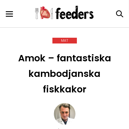
Skip
to
content
MAT
Amok – fantastiska
kambodjanska
fiskkakor