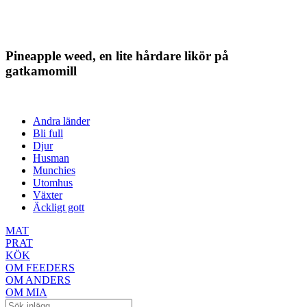
Pineapple weed, en lite hårdare likör på
gatkamomill
Andra länder
Bli full
Djur
Husman
Munchies
Utomhus
Växter
Äckligt gott
MAT
PRAT
KÖK
OM FEEDERS
OM ANDERS
OM MIA