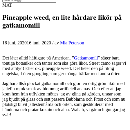
MAT
Pineapple weed, en lite hårdare likör på
gatkamomill
16 juni, 2020
16 juni, 2020
/ av
Mia Peterson
Det låter alltid häftigare på American. ”
Gatkamomill
” säger bara
töntiga botaniker och tanter som ska göra likör. Street camo säger vi
med attityd! Eller ok, pineapple weed. Det heter den på riktig
engelska, f ö en googling som ger många träffar med andra örter.
Jag har alltså plockat gatkamomill och gjort en örtig grön likör med
jättefin mjuk smak av blommig artificiell ananas. Och efter att jag
kom hem från utflykten möttes jag av glina på gården, ungar som
jag bjudit på glass och sett passera Babblarna och Frost och som nu
plötsligt blivit jättestenhårda och orten, som gestikulerar med
händerna och pratar kokain och aina. Wallah, vi går och gungar jag
svär!