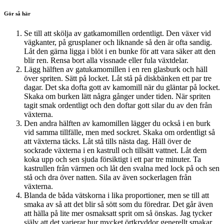
Gör så här
Se till att skölja av gatkamomillen ordentligt. Den växer vid
vägkanter, på grusplaner och liknande så den är ofta sandig.
Låt den gärna ligga i blöt i en bunke för att vara säker att den
blir ren. Rensa bort alla vissnade eller fula växtdelar.
Lägg hälften av gatukamomillen i en ren glasburk och häll
över spriten. Sätt på locket. Låt stå på diskbänken ett par tre
dagar. Det ska dofta gott av kamomill när du gläntar på locket.
Skaka om burken lätt några gånger under tiden. När spriten
tagit smak ordentligt och den doftar gott silar du av den från
växterna.
Den andra hälften av kamomillen lägger du också i en burk
vid samma tillfälle, men med sockret. Skaka om ordentligt så
att växterna täcks. Låt stå tills nästa dag. Häll över de
sockrade växterna i en kastrull och tillsätt vattnet. Låt dem
koka upp och sen sjuda försiktigt i ett par tre minuter. Ta
kastrullen från värmen och låt den svalna med lock på och sen
stå och dra över natten. Sila av även sockerlagen från
växterna.
Blanda de båda vätskorna i lika proportioner, men se till att
smaka av så att det blir så sött som du föredrar. Det går även
att hälla på lite mer osmaksatt sprit om så önskas. Jag tycker
själv att det varierar hur mycket örtkryddor generellt smakar