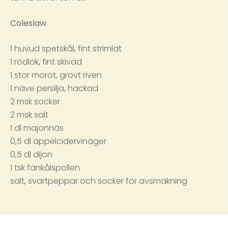
Coleslaw
1 huvud spetskål, fint strimlat
1 rödlök, fint skivad
1 stor morot, grovt riven
1 näve persilja, hackad
2 msk socker
2 msk salt
1 dl majonnäs
0,5 dl äppelcidervinäger
0,5 dl dijon
1 tsk fänkålspollen
salt, svartpeppar och socker för avsmakning