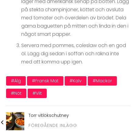
lager med amerikansk senap på botten. Lägg
på stekta champinjoner, köttet och avsluta
med tomater och överdelen av brödet. Dela
gärna baguetten på mitten och linda in den i
något smart papper.
Servera med pommes, coleslaw och en god
öl. Lägg dig sedan i soffan och räkna inte
med att komma upp igen.
#älg
#fransk Mat
#kalv
#mackor
#nöt
#vilt
Torr vitlökschutney
FÖREGÅENDE INLÄGG