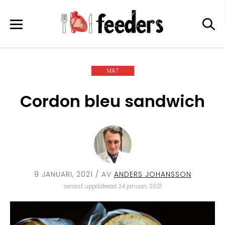
Skip
to
content
MAT
Cordon bleu sandwich
9 JANUARI, 2021
/ AV
ANDERS JOHANSSON
senast uppdaterad 24 januari, 2021