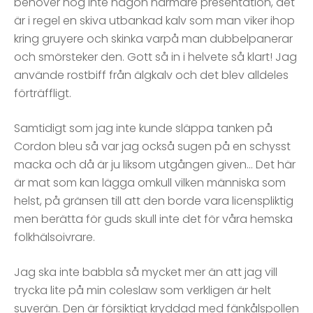
behöver nog inte någon närmare presentation, det
är i regel en skiva utbankad kalv som man viker ihop
kring gruyere och skinka varpå man dubbelpanerar
och smörsteker den. Gott så in i helvete så klart! Jag
använde rostbiff från älgkalv och det blev alldeles
förträffligt.
Samtidigt som jag inte kunde släppa tanken på
Cordon bleu så var jag också sugen på en schysst
macka och då är ju liksom utgången given… Det här
är mat som kan lägga omkull vilken människa som
helst, på gränsen till att den borde vara licenspliktig
men berätta för guds skull inte det för våra hemska
folkhälsoivrare.
Jag ska inte babbla så mycket mer än att jag vill
trycka lite på min coleslaw som verkligen är helt
suverän. Den är försiktigt kryddad med fänkålspollen