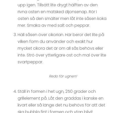
upp igen. Tillsätt lite drygt hälften av den
rivna osten en matsked dijonsenap. Rör i
osten så den smälter men låt inte såsen koka
mer. Smaka av med salt och peppar.
Häll såsen över cikorian. Här beror det lite på
vilken form du använder och exakt hur
mycket cikora det är om all sås behövs eller
inte. Strö över ytterligare ost och mal över lite
svartpeppar.
Redo för ugnen!
Ställ in formen i het ugn, 250 grader och
grillelement på. Låt den gräddas i kanske en
kvart eller så länge det nu behövs för att det
ska bubbla fint i formen och ytan blivit