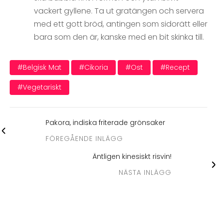
vackert gyllene. Ta ut gratängen och servera
med ett gott bröd, antingen som sidorätt eller
bara som den är, kanske med en bit skinka till.
#belgisk Mat
#cikoria
#ost
#recept
#vegetariskt
Pakora, indiska friterade grönsaker
FÖREGÅENDE INLÄGG
Äntligen kinesiskt risvin!
NÄSTA INLÄGG