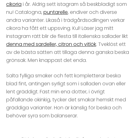
cikoria
i år. Aldrig sett istagram så beskbladigt som
nu! Catalogna,
puntarelle
, endiver och diverse
andra varianter. Likaså i trädgårdsodlingen verkar
cikora ha fått ett uppsving. Kul! Läser jag mitt
instagram rätt blir de flesta till italienska sallader likt
denna med sardeller, citron och vitlök
. Tveklöst ett
av de bästa sätten att tillaga denna ganska beska
grönsak. Men knappast det enda.
Salta fylliga smaker och fett kompletterar beska
blad fint, antingen syrligt som i salladen ovan eller
lent gräddigt. Fast min ena dotter, i övrigt
påfallande okinkig, tycker det smakar hemskt med
gräddiga varianter. Hon är känslig för beska och
behöver syra som balanserar.