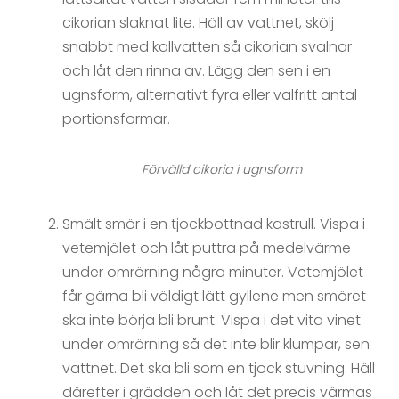
cikorian slaknat lite. Häll av vattnet, skölj
snabbt med kallvatten så cikorian svalnar
och låt den rinna av. Lägg den sen i en
ugnsform, alternativt fyra eller valfritt antal
portionsformar.
Förvälld cikoria i ugnsform
Smält smör i en tjockbottnad kastrull. Vispa i
vetemjölet och låt puttra på medelvärme
under omrörning några minuter. Vetemjölet
får gärna bli väldigt lätt gyllene men smöret
ska inte börja bli brunt. Vispa i det vita vinet
under omrörning så det inte blir klumpar, sen
vattnet. Det ska bli som en tjock stuvning. Häll
därefter i grädden och låt det precis värmas