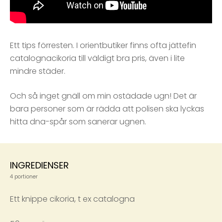
Ett tips förresten. I orientbutiker finns ofta jättefin
catalognacikoria till väldigt bra pris, även i lite
mindre städer.
Och så inget gnäll om min ostädade ugn! Det är
bara personer som är rädda att polisen ska lyckas
hitta dna-spår som sanerar ugnen.
INGREDIENSER
4 portioner
Ett knippe cikoria, t ex catalogna