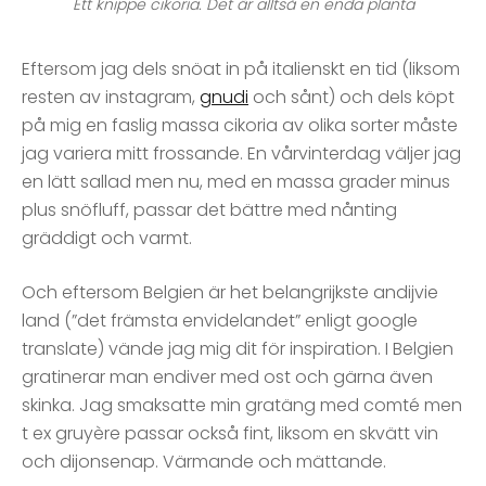
Ett knippe cikoria. Det är alltså en enda planta
Eftersom jag dels snöat in på italienskt en tid (liksom
resten av instagram,
gnudi
och sånt) och dels köpt
på mig en faslig massa cikoria av olika sorter måste
jag variera mitt frossande. En vårvinterdag väljer jag
en lätt sallad men nu, med en massa grader minus
plus snöfluff, passar det bättre med nånting
gräddigt och varmt.
Och eftersom Belgien är het belangrijkste andijvie
land (”det främsta envidelandet” enligt google
translate) vände jag mig dit för inspiration. I Belgien
gratinerar man endiver med ost och gärna även
skinka. Jag smaksatte min gratäng med comté men
t ex gruyère passar också fint, liksom en skvätt vin
och dijonsenap. Värmande och mättande.