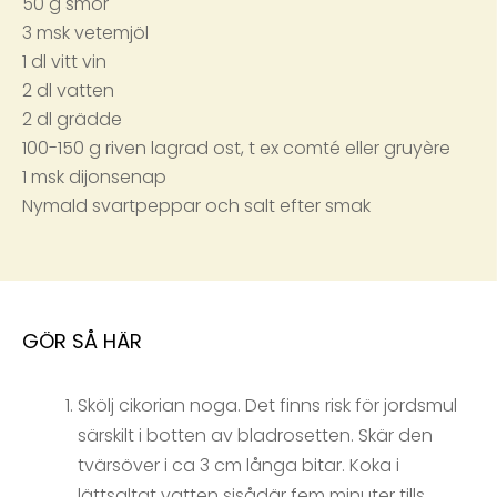
50 g smör
3 msk vetemjöl
1 dl vitt vin
2 dl vatten
2 dl grädde
100-150 g riven lagrad ost, t ex comté eller gruyère
1 msk dijonsenap
Nymald svartpeppar och salt efter smak
GÖR SÅ HÄR
Skölj cikorian noga. Det finns risk för jordsmul
särskilt i botten av bladrosetten. Skär den
tvärsöver i ca 3 cm långa bitar. Koka i
lättsaltat vatten sisådär fem minuter tills