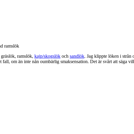
ad ramslök
 – gräslök, ramslök,
kajp/skogslök
och
sandlök
. Jag klippte löken i strån
et fall, om än inte nån oumbärlig smaksensation. Det är svårt att säga vi