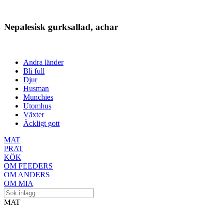
Nepalesisk gurksallad, achar
Andra länder
Bli full
Djur
Husman
Munchies
Utomhus
Växter
Äckligt gott
MAT
PRAT
KÖK
OM FEEDERS
OM ANDERS
OM MIA
MAT