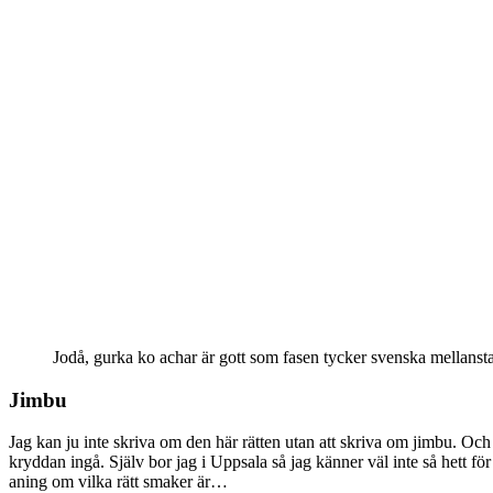
Jodå, gurka ko achar är gott som fasen tycker svenska mellanst
Jimbu
Jag kan ju inte skriva om den här rätten utan att skriva om jimbu. Och 
kryddan ingå. Själv bor jag i Uppsala så jag känner väl inte så hett fö
aning om vilka rätt smaker är…