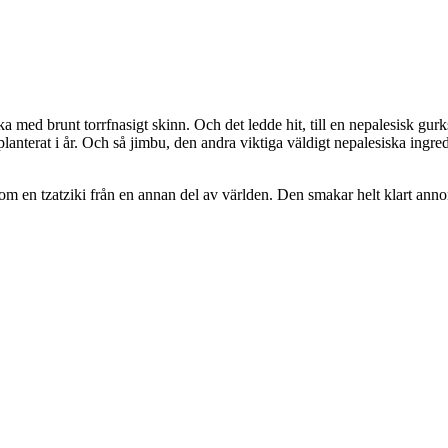
ed brunt torrfnasigt skinn. Och det ledde hit, till en nepalesisk gurks
anterat i år. Och så jimbu, den andra viktiga väldigt nepalesiska ingred
om en tzatziki från en annan del av världen. Den smakar helt klart annorlu