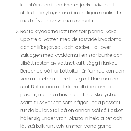
kall skärs den i centimetertjocka skivor och
steks till fin yta, innan den slutligen smaksätts
med sås som skivorna rörs runt i.
Rosta kryddorna lätt i het torr panna. Koka
upp tre dl vatten med de rostade kryddorna
och chiliflagor, salt och socker. Häll över
saltlagen med kryddorna i en stor bunke och
tillsätt resten av vattnet kallt. Lägg i fläsket.
Beroende på hur köttbiten är formad kan den
vara mer eller mindre bökig att klämma i en
skål. Det är bara att skära till den som det
passar, men ha i huvudet att du ska lyckas
skära till skivor sen som någorlunda passar i
runda bullar. Ställ på en annan skål så fläsket
håller sig under ytan, plasta in hela alltet och
låt stå kallt runt tolv timmar. Vänd gärna