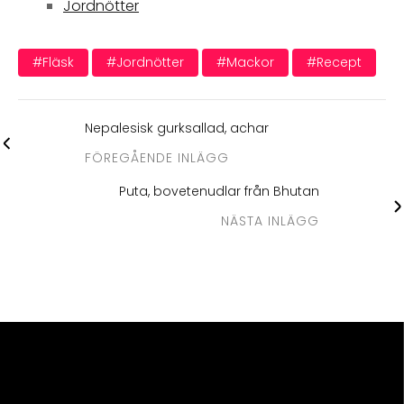
Jordnötter
#fläsk
#jordnötter
#mackor
#recept
Nepalesisk gurksallad, achar
FÖREGÅENDE INLÄGG
Puta, bovetenudlar från Bhutan
NÄSTA INLÄGG