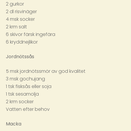
2 gurkor
2 dl risvinäger
4 msk socker
2 krm salt
6 skivor färsk ingefära
6 kryddnejlikor
Jordnötssås
5 msk jordnötssmör av god kvalitet
3 msk gochujang
1 tsk fisksås eller soja
1 tsk sesamolja
2 krm socker
Vatten efter behov
Macka