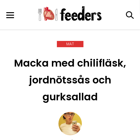
Skip
to
content
MAT
Macka med chilifläsk,
jordnötssås och
gurksallad