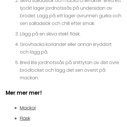
Skiva salladslök och hacka chilifrukter. Bred ett
tjockt lager jordnötssås på undersidan av
brödet. Lägg på ett lager avrunnen gurka och
sen salladslök och chili efter smak.
Lägg på en skiva stekt fläsk.
Grovhacka koriander eller annan kryddört
och lägg på.
Bred lite jordnötssås på snittytan av det övre
brödlocket och lägg det sen överst på
mackan.
Mer mer mer!
Mackor
Fläsk