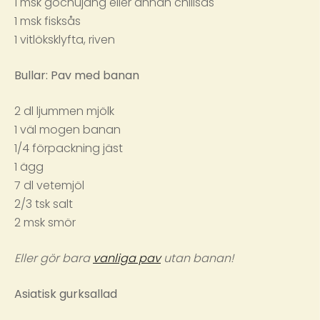
1 msk gochujang eller annan chilisås
1 msk fisksås
1 vitlöksklyfta, riven
Bullar: Pav med banan
2 dl ljummen mjölk
1 väl mogen banan
1/4 förpackning jäst
1 ägg
7 dl vetemjöl
2/3 tsk salt
2 msk smör
Eller gör bara
vanliga pav
utan banan!
Asiatisk gurksallad