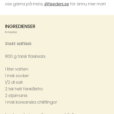
oss gärna på insta,
@feeders.se
för ännu mer mat!
INGREDIENSER
8 mackor
Stekt sidfläsk
800 g färsk fläsksida
1 liter vatten
1 msk socker
1/2 dl salt
2 tsk helt fänkålsfrö
2 stjärnanis
1 msk koreanska chiliflingor