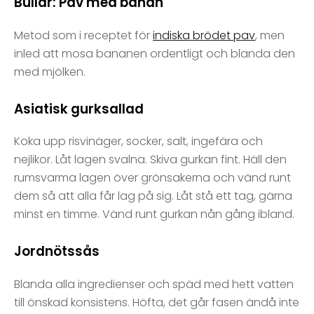
Bullar: Pav med banan
Metod som i receptet för
indiska brödet pav
, men
inled att mosa bananen ordentligt och blanda den
med mjölken.
Asiatisk gurksallad
Koka upp risvinäger, socker, salt, ingefära och
nejlikor. Låt lagen svalna. Skiva gurkan fint. Häll den
rumsvarma lagen över grönsakerna och vänd runt
dem så att alla får lag på sig. Låt stå ett tag, gärna
minst en timme. Vänd runt gurkan nån gång ibland.
Jordnötssås
Blanda alla ingredienser och späd med hett vatten
till önskad konsistens. Höfta, det går fasen ändå inte