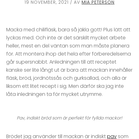
19 NOVEMBER, 2021
/ AV
MIA PETERSON
Macka med chilifläsk, bara så jäkla gott! Plus lätt att
lyckas med. Och inte är det särskilt mycket arbete
heller, mest en del väntan som man måste planera
för. Att montera ihop det hela efter förberedelserna
går supersnabbt. Anledningen till att receptet
kanske ser lite långt ut är bara att mackan innehåller
fläsk, bröd, jordnötssås och gurksallad, och alla är
liksom ett litet recept i sig. Men därför ska jag inte
låta inledningen ta för mycket utrymme.
Pav, indiskt bröd som är perfekt för fyllda mackor!
Brödet jag använder till mackan är indiskt
pav
som