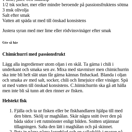
1/2 tsk socker, mer eller mindre beroende på passionsfruktens sötma
3 msk olivolja
Salt efter smak
Vatten att späda ut med till önskad konsistens
Justera syran med mer lime eller rödvinsvinäger efter smak
Gör så här
Chimichurri med passionsfrukt
Lägg alla ingredienser utom oljan i en skål. Ta gärna i chili i
underkant och smaka sen av. Mixa med stavmixer men chimichurrin
ska inte bli helt slät utan får gärna kännas finhackad. Blanda i oljan
och smaka av med salt, socker, chili och limejuice eller vinäger. Spä
ut med vatten till önskad konsistens. C.hiimichurrin ska gå att hälla
men inte bli så tunn att den rinner av fisken.
Helstekt fisk
Fjälla och ta ur fisken eller be fiskhandlaren hjälpa till med
den biten. Skölj ur maghålan. Skär några snitt över den på
båda sidor i ett rutmönster enligt bilden. Snitten utjämnar
tillagningen. Salta den lätt i maghålan och på skinnet.
Peta in några några lagerblad och en salladslök i magen på