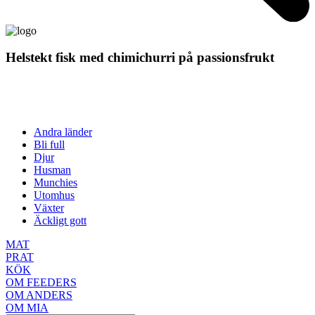
Helstekt fisk med chimichurri på passionsfrukt
Andra länder
Bli full
Djur
Husman
Munchies
Utomhus
Växter
Äckligt gott
MAT
PRAT
KÖK
OM FEEDERS
OM ANDERS
OM MIA