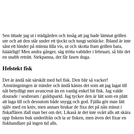
Sen tittade jag ut i trädgården och insåg att jag hade lämnat grillen
ute och att den står under ett tjockt och tungt snötäcke. Ibland är inte
sånt ett hinder på minsta lilla vis, ut och skotta fram grillen bara,
hääärligt! Men andra gånger, säg trötta vabtider i februari, så blir det
en snabb reträtt. Stekpanna, det får fasen duga.
Helstekt fisk
Det är ändå nåt särskilt med hel fisk. Den blir så vacker!
Ansträngningen är mindre och ändå känns det som att jag lagat till
nåt betydligt mer avancerat än en vanlig enkel bit fisk. Jag valde
dourade / seabream / guldsparid. Jag tycker den är lätt som en plätt
att laga till och dessutom både snygg och god. Fjälla gör man lätt
själv med en kniv, men annars brukar de fixa det på nån minut i
fiskaffären ifall man ber om det. Likaså är det inte svårt alls att skära
upp fiskens buk underifrån och ta ur fisken, men även det fixar en
fiskhandlare på ingen tid alls.