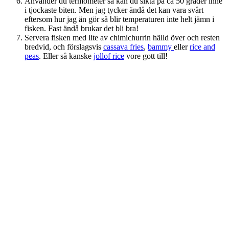
Använder du termometer så kan du sikta på ca 50 grader inne
i tjockaste biten. Men jag tycker ändå det kan vara svårt
eftersom hur jag än gör så blir temperaturen inte helt jämn i
fisken. Fast ändå brukar det bli bra!
Servera fisken med lite av chimichurrin hälld över och resten
bredvid, och förslagsvis
cassava fries
,
bammy
eller
rice and
peas
. Eller så kanske
jollof rice
vore gott till!