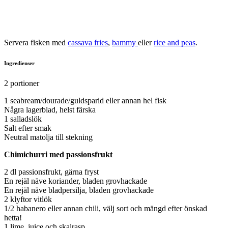
Servera fisken med
cassava fries
,
bammy
eller
rice and peas
.
Ingredienser
2 portioner
1 seabream/dourade/guldsparid eller annan hel fisk
Några lagerblad, helst färska
1 salladslök
Salt efter smak
Neutral matolja till stekning
Chimichurri med passionsfrukt
2 dl passionsfrukt, gärna fryst
En rejäl näve koriander, bladen grovhackade
En rejäl näve bladpersilja, bladen grovhackade
2 klyftor vitlök
1/2 habanero eller annan chili, välj sort och mängd efter önskad
hetta!
1 lime, juice och skalrasp