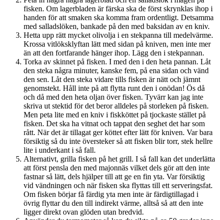
fisken. Om lagerbladen är färska ska de först skrynklas ihop i
handen för att smaken ska komma fram ordentligt. Detsamma
med salladslöken, bankade på den med baksidan av en kniv.
Hetta upp rätt mycket olivolja i en stekpanna till medelvärme.
Krossa vitlöksklyftan lätt med sidan på kniven, men inte mer
än att den fortfarande hänger ihop. Lägg den i stekpannan.
Torka av skinnet på fisken. I med den i den heta pannan. Låt
den steka några minuter, kanske fem, på ena sidan och vänd
den sen. Låt den steka vidare tills fisken är nätt och jämnt
genomstekt. Håll inte på att flytta runt den i onödan! Ös då
och då med den heta oljan över fisken. Tyvärr kan jag inte
skriva ut stektid för det beror alldeles på storleken på fisken.
Men peta lite med en kniv i fiskköttet på tjockaste stället på
fisken. Det ska ha vitnat och tappat den seghet det har som
rått. När det är tillagat ger köttet efter lätt för kniven. Var bara
försiktig så du inte översteker så att fisken blir torr, stek hellre
lite i underkant i så fall.
Alternativt, grilla fisken på het grill. I så fall kan det underlätta
att först pensla den med majonnäs vilket dels gör att den inte
fastnar så lätt, dels hjälper till att ge en fin yta. Var försiktig
vid vändningen och när fisken ska flyttas till ett serveringsfat.
Om fisken börjar få färdig yta men inte är färdigtillagad i
övrig flyttar du den till indirekt värme, alltså så att den inte
ligger direkt ovan glöden utan bredvid.