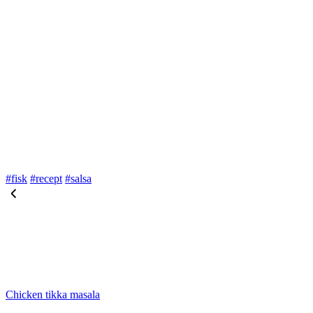
#fisk
#recept
#salsa
Chicken tikka masala