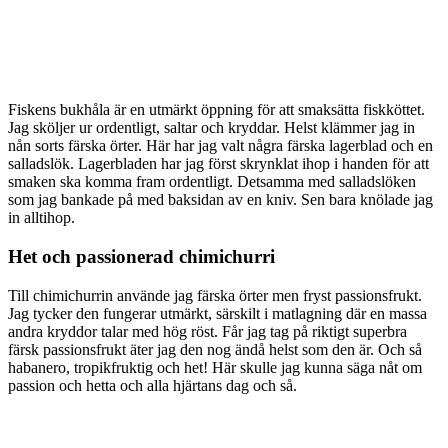
Fiskens bukhåla är en utmärkt öppning för att smaksätta fiskköttet.
Jag sköljer ur ordentligt, saltar och kryddar. Helst klämmer jag in
nån sorts färska örter. Här har jag valt några färska lagerblad och en
salladslök. Lagerbladen har jag först skrynklat ihop i handen för att
smaken ska komma fram ordentligt. Detsamma med salladslöken
som jag bankade på med baksidan av en kniv. Sen bara knölade jag
in alltihop.
Het och passionerad chimichurri
Till chimichurrin använde jag färska örter men fryst passionsfrukt.
Jag tycker den fungerar utmärkt, särskilt i matlagning där en massa
andra kryddor talar med hög röst. Får jag tag på riktigt superbra
färsk passionsfrukt äter jag den nog ändå helst som den är. Och så
habanero, tropikfruktig och het! Här skulle jag kunna säga nåt om
passion och hetta och alla hjärtans dag och så.