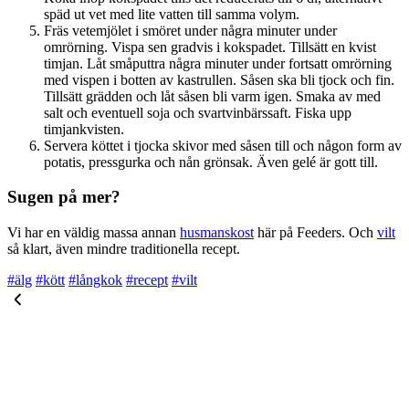
späd ut vet med lite vatten till samma volym.
Fräs vetemjölet i smöret under några minuter under
omrörning. Vispa sen gradvis i kokspadet. Tillsätt en kvist
timjan. Låt småputtra några minuter under fortsatt omrörning
med vispen i botten av kastrullen. Såsen ska bli tjock och fin.
Tillsätt grädden och låt såsen bli varm igen. Smaka av med
salt och eventuell soja och svartvinbärssaft. Fiska upp
timjankvisten.
Servera köttet i tjocka skivor med såsen till och någon form av
potatis, pressgurka och nån grönsak. Även gelé är gott till.
Sugen på mer?
Vi har en väldig massa annan
husmanskost
här på Feeders. Och
vilt
så klart, även mindre traditionella recept.
#älg
#kött
#långkok
#recept
#vilt