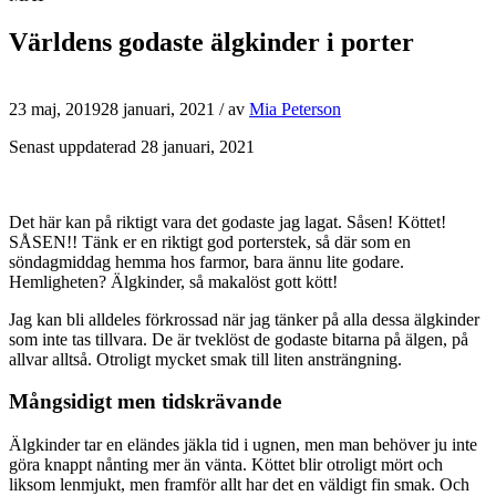
Världens godaste älgkinder i porter
23 maj, 2019
28 januari, 2021
/ av
Mia Peterson
Senast uppdaterad 28 januari, 2021
Det här kan på riktigt vara det godaste jag lagat. Såsen! Köttet!
SÅSEN!! Tänk er en riktigt god porterstek, så där som en
söndagmiddag hemma hos farmor, bara ännu lite godare.
Hemligheten? Älgkinder, så makalöst gott kött!
Jag kan bli alldeles förkrossad när jag tänker på alla dessa älgkinder
som inte tas tillvara. De är tveklöst de godaste bitarna på älgen, på
allvar alltså. Otroligt mycket smak till liten ansträngning.
Mångsidigt men tidskrävande
Älgkinder tar en eländes jäkla tid i ugnen, men man behöver ju inte
göra knappt nånting mer än vänta. Köttet blir otroligt mört och
liksom lenmjukt, men framför allt har det en väldigt fin smak. Och