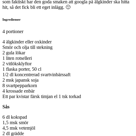
som faktiskt har den goda smaken att googla på älgkinder ska hitta
hit, så det fick bli ett eget inlägg. 🙂
Ingredienser
4 portioner
4 älgkinder eller oxkinder
Smör och olja till stekning
2 gula lökar
1 liten rotselleri
2 vitlöksklyftor
1 flaska porter, 50 cl
1/2 dl koncentrerad svartvinbärssaft
2 msk japansk soja
8 svartpepparkorn
4 krossade enbär
Ett par kvistar färsk timjan el 1 tsk torkad
Sås
6 dl kokspad
1,5 msk smör
4,5 msk vetemjöl
2 dl grädde