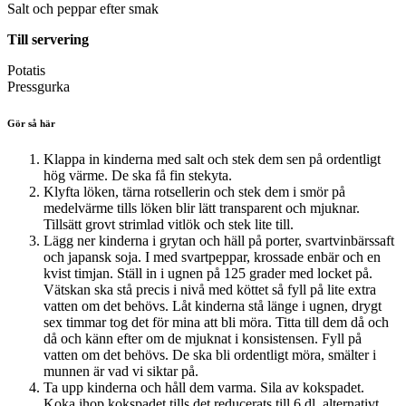
Salt och peppar efter smak
Till servering
Potatis
Pressgurka
Gör så här
Klappa in kinderna med salt och stek dem sen på ordentligt
hög värme. De ska få fin stekyta.
Klyfta löken, tärna rotsellerin och stek dem i smör på
medelvärme tills löken blir lätt transparent och mjuknar.
Tillsätt grovt strimlad vitlök och stek lite till.
Lägg ner kinderna i grytan och häll på porter, svartvinbärssaft
och japansk soja. I med svartpeppar, krossade enbär och en
kvist timjan. Ställ in i ugnen på 125 grader med locket på.
Vätskan ska stå precis i nivå med köttet så fyll på lite extra
vatten om det behövs. Låt kinderna stå länge i ugnen, drygt
sex timmar tog det för mina att bli möra. Titta till dem då och
då och känn efter om de mjuknat i konsistensen. Fyll på
vatten om det behövs. De ska bli ordentligt möra, smälter i
munnen är vad vi siktar på.
Ta upp kinderna och håll dem varma. Sila av kokspadet.
Koka ihop kokspadet tills det reducerats till 6 dl, alternativt