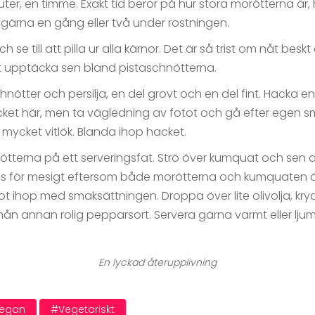
ter, en timme. Exakt tid beror på hur stora morötterna är,
gärna en gång eller två under rostningen.
h se till att pilla ur alla kärnor. Det är så trist om nåt beskt
t upptäcka sen bland pistaschnötterna.
ötter och persilja, en del grovt och en del fint. Hacka en kl
ket här, men ta vägledning av fotot och gå efter egen sm
ör mycket vitlök. Blanda ihop hacket.
terna på ett serveringsfat. Strö över kumquat och sen de
ltas för mesigt eftersom både morötterna och kumquaten ä
t ihop med smaksättningen. Droppa över lite olivolja, k
ån annan rolig pepparsort. Servera gärna varmt eller lju
En lyckad återupplivning
egan
#vegetariskt