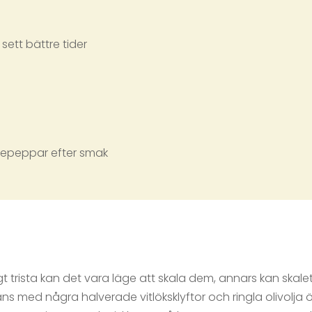
sett bättre tider
nepeppar efter smak
gt trista kan det vara läge att skala dem, annars kan skal
s med några halverade vitlöksklyftor och ringla olivolja öv