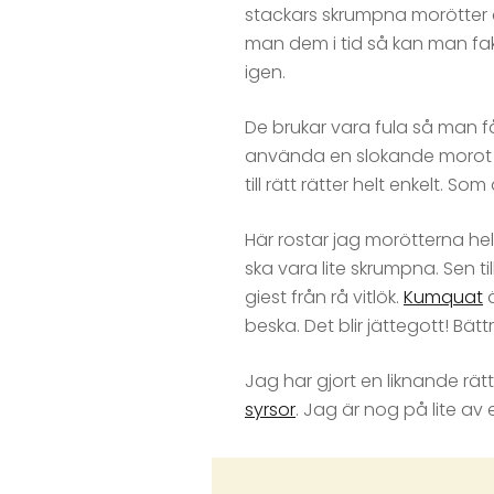
stackars skrumpna morötter e
man dem i tid så kan man fa
igen.
De brukar vara fula så man få
använda en slokande morot ti
till rätt rätter helt enkelt. So
Här rostar jag morötterna hel
ska vara lite skrumpna. Sen ti
giest från rå vitlök.
Kumquat
ä
beska. Det blir jättegott! Bät
Jag har gjort en liknande rä
syrsor
. Jag är nog på lite av 