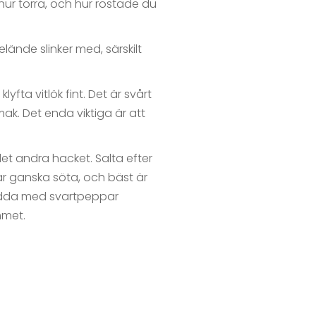
 hur torra, och hur rostade du
 elände slinker med, särskilt
yfta vitlök fint. Det är svårt
ak. Det enda viktiga är att
t andra hacket. Salta efter
r ganska söta, och bäst är
rydda med svartpeppar
mmet.