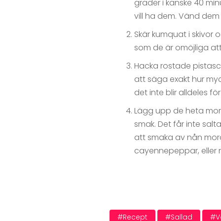
grader i kanske 40 minu
vill ha dem. Vänd dem 
Skär kumquat i skivor oc
som de är omöjliga at
Hacka rostade pistaschn
att säga exakt hur myc
det inte blir alldeles f
Lägg upp de heta moröt
smak. Det får inte sa
att smaka av nån moro
cayennepeppar, eller n
#recept
#sallad
#v