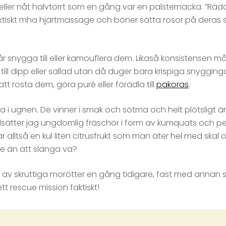
ller nåt halvtorrt som en gång var en palsternacka. ”Rädd
ktiskt mha hjärtmassage och böner sätta rosor på deras 
r snygga till eller kamouflera dem. Likaså konsistensen må
ll dipp eller sallad utan då duger bara krispiga snyggi
m att rosta dem, göra puré eller förädla till
pakoras
.
a i ugnen. De vinner i smak och sötma och helt plötsligt 
llsätter jag ungdomlig fräschör i form av kumquats och pers
r alltså en kul liten citrusfrukt som man äter hel med skal o
tre än att slänga va?
tt av skruttiga morötter en gång tidigare, fast med annan
ett rescue mission faktiskt!