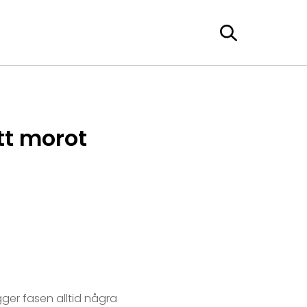
tt morot
ger fasen alltid några