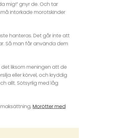
a mig!” gnyr de. Och tar
små intorkade morotskinder
ste hanteras. Det går inte att
ngar. Så man får använda dem
är det liksom meningen att de
ilja eller körvel, och kryddig
ch allt. Sötsyrlig med låg
 smaksättning,
Morötter med