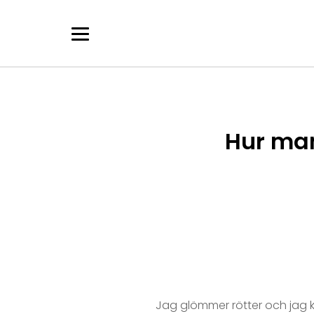
Skip
to
content
Hur man
Jag glömmer rötter och jag k