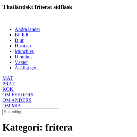
Thailändskt friterat sidfläsk
Andra länder
Bli full
Djur
Husman
Munchies
Utomhus
Växter
Äckligt gott
MAT
PRAT
KÖK
OM FEEDERS
OM ANDERS
OM MIA
Kategori:
fritera