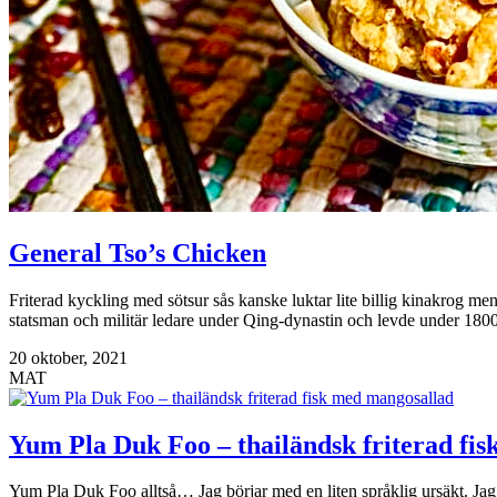
General Tso’s Chicken
Friterad kyckling med sötsur sås kanske luktar lite billig kinakrog men
statsman och militär ledare under Qing-dynastin och levde under 1800-
20 oktober, 2021
MAT
Yum Pla Duk Foo – thailändsk friterad fi
Yum Pla Duk Foo alltså… Jag börjar med en liten språklig ursäkt. Jag 