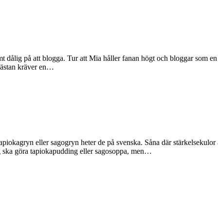
dålig på att blogga. Tur att Mia håller fanan högt och bloggar som en id
 nästan kräver en…
. Tapiokagryn eller sagogryn heter de på svenska. Såna där stärkelsekulo
 jag ska göra tapiokapudding eller sagosoppa, men…