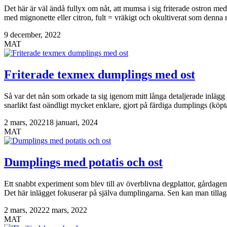
Det här är väl ändå fullyx om nåt, att mumsa i sig friterade ostron med
med mignonette eller citron, fult = vräkigt och okultiverat som denna 
9 december, 2022
MAT
Friterade texmex dumplings med ost
Så var det nån som orkade ta sig igenom mitt långa detaljerade inläg
snarlikt fast oändligt mycket enklare, gjort på färdiga dumplings (kö
2 mars, 2022
18 januari, 2024
MAT
Dumplings med potatis och ost
Ett snabbt experiment som blev till av överblivna degplattor, gårdagens
Det här inlägget fokuserar på själva dumplingarna. Sen kan man till
2 mars, 2022
2 mars, 2022
MAT