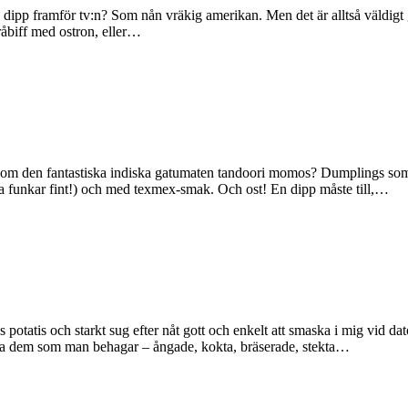
 dipp framför tv:n? Som nån vräkig amerikan. Men det är alltså väldigt go
råbiff med ostron, eller…
g om den fantastiska indiska gatumaten tandoori momos? Dumplings som 
pta funkar fint!) och med texmex-smak. Och ost! En dipp måste till,…
 potatis och starkt sug efter nåt gott och enkelt att smaska i mig vid d
aga dem som man behagar – ångade, kokta, bräserade, stekta…