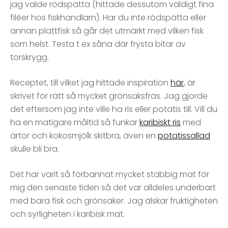
jag valde rödspätta (hittade dessutom väldigt fina
filéer hos fiskhandlarn). Har du inte rödspätta eller
annan plattfisk så går det utmärkt med vilken fisk
som helst. Testa t ex såna där frysta bitar av
torskrygg.
Receptet, till vilket jag hittade inspiration
här
, är
skrivet för rätt så mycket grönsaksfräs. Jag gjorde
det eftersom jag inte ville ha ris eller potatis till. Vill du
ha en matigare måltid så funkar
karibiskt ris
med
ärtor och kokosmjölk skitbra, även en
potatissallad
skulle bli bra.
Det har varit så förbannat mycket stabbig mat för
mig den senaste tiden så det var alldeles underbart
med bara fisk och grönsaker. Jag älskar fruktigheten
och syrligheten i karibisk mat.