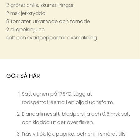
2 gröna chilis, skurna i ringar
2 msk jerkkrydda
8 tomater, urkärnade och tärnade
2 dl apelsinjuice
salt och svartpeppar för avsmakning
GÖR SÅ HÄR
Sätt ugnen på 175°C. Lägg ut
rödspettafiléerna i en oljad ugnsform.
Blanda limesaft, bladpersilja och 0,5 msk salt
och kladda ut det över fisken.
Fräs vitlök, lök, paprika, och chili i smöret tills