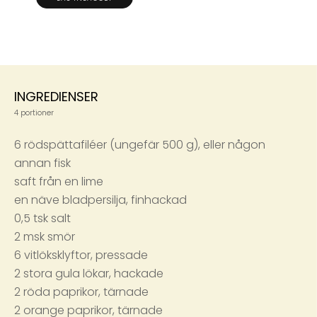
INGREDIENSER
4 portioner
6 rödspättafiléer (ungefär 500 g), eller någon
annan fisk
saft från en lime
en näve bladpersilja, finhackad
0,5 tsk salt
2 msk smör
6 vitlöksklyftor, pressade
2 stora gula lökar, hackade
2 röda paprikor, tärnade
2 orange paprikor, tärnade