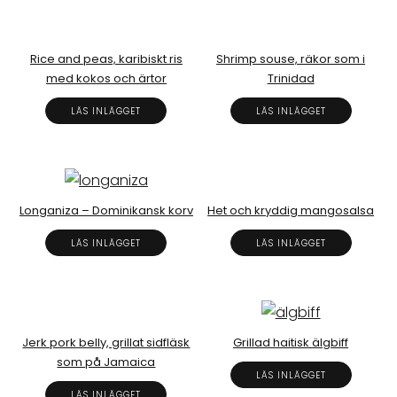
Rice and peas, karibiskt ris
Shrimp souse, räkor som i
med kokos och ärtor
Trinidad
LÄS INLÄGGET
LÄS INLÄGGET
Longaniza – Dominikansk korv
Het och kryddig mangosalsa
LÄS INLÄGGET
LÄS INLÄGGET
Jerk pork belly, grillat sidfläsk
Grillad haitisk älgbiff
som på Jamaica
LÄS INLÄGGET
LÄS INLÄGGET