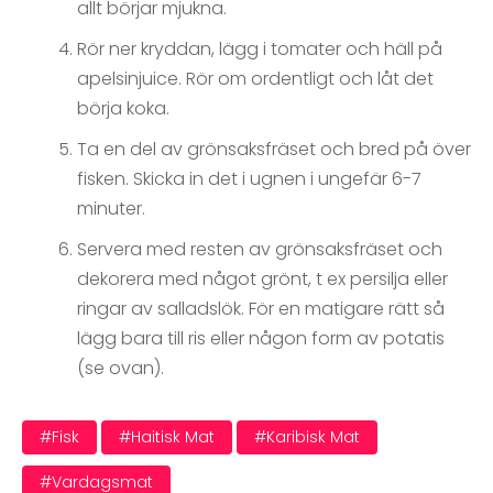
allt börjar mjukna.
Rör ner kryddan, lägg i tomater och häll på
apelsinjuice. Rör om ordentligt och låt det
börja koka.
Ta en del av grönsaksfräset och bred på över
fisken. Skicka in det i ugnen i ungefär 6-7
minuter.
Servera med resten av grönsaksfräset och
dekorera med något grönt, t ex persilja eller
ringar av salladslök. För en matigare rätt så
lägg bara till ris eller någon form av potatis
(se ovan).
#fisk
#haitisk Mat
#karibisk Mat
#vardagsmat