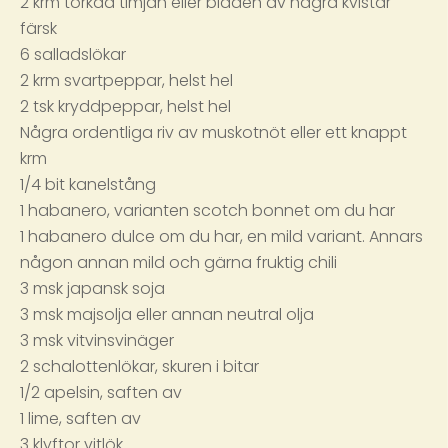
2 krm torkad timjan eller bladen av några kvistar
färsk
6 salladslökar
2 krm svartpeppar, helst hel
2 tsk kryddpeppar, helst hel
Några ordentliga riv av muskotnöt eller ett knappt
krm
1/4 bit kanelstång
1 habanero, varianten scotch bonnet om du har
1 habanero dulce om du har, en mild variant. Annars
någon annan mild och gärna fruktig chili
3 msk japansk soja
3 msk majsolja eller annan neutral olja
3 msk vitvinsvinäger
2 schalottenlökar, skuren i bitar
1/2 apelsin, saften av
1 lime, saften av
3 klyftor vitlök