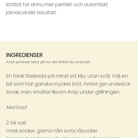
köttbit för ännu mer perfekt och autentiskt
jamaicanskt resultat!
INGREDIENSER
Antal portioner beror på hur stor köttbit du använder.
En färsk fläsksida på minst ett kilo, utan svål. Välj en
bit som har ganska mycket kött. Fettet ger underbar
smak, men smälter liksom ihop under grillningen.
Marinad
2 tsk salt
1 msk socker, gärna nån sorts råsocker