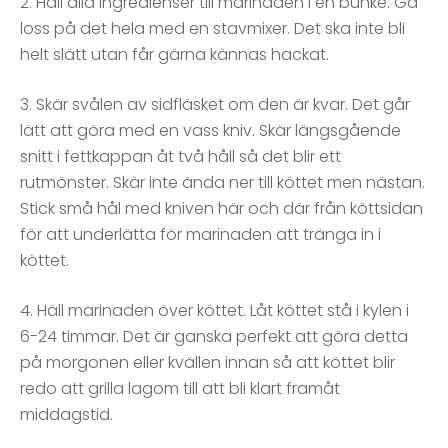
2. Häll alla ingredienser till marinaden i en bunke. Gå
loss på det hela med en stavmixer. Det ska inte bli
helt slätt utan får gärna kännas hackat.
3. Skär svålen av sidfläsket om den är kvar. Det går
lätt att göra med en vass kniv. Skär längsgående
snitt i fettkappan åt två håll så det blir ett
rutmönster. Skär inte ända ner till köttet men nästan.
Stick små hål med kniven här och där från köttsidan
för att underlätta för marinaden att tränga in i
köttet.
4. Häll marinaden över köttet. Låt köttet stå i kylen i
6-24 timmar. Det är ganska perfekt att göra detta
på morgonen eller kvällen innan så att köttet blir
redo att grilla lagom till att bli klart framåt
middagstid.