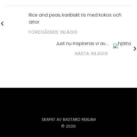
Rice and peas, karibiskt ris med kokos och
ärtor
FÖREGÅENDE INLÄGG
Just nu inspireras vi av…
NÄSTA INLÄGG
SKAPAT AV BASTARD REKLAM
© 2026