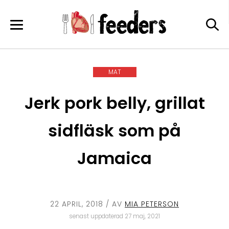
Skip
to
content
MAT
Jerk pork belly, grillat
sidfläsk som på
Jamaica
22 APRIL, 2018
/ AV
MIA PETERSON
senast uppdaterad 27 maj, 2021