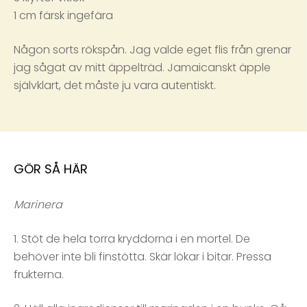
1 cm färsk ingefära
Någon sorts rökspån. Jag valde eget flis från grenar
jag sågat av mitt äppelträd. Jamaicanskt äpple
självklart, det måste ju vara autentiskt.
GÖR SÅ HÄR
Marinera
1. Stöt de hela torra kryddorna i en mortel. De
behöver inte bli finstötta. Skär lökar i bitar. Pressa
frukterna.