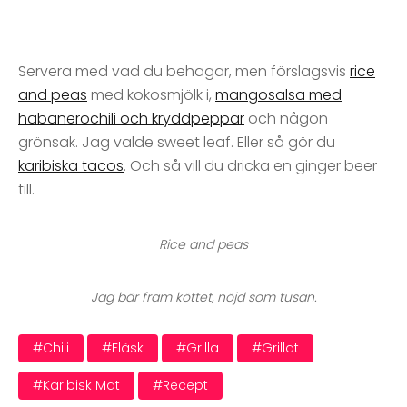
Servera med vad du behagar, men förslagsvis
rice
and peas
med kokosmjölk i,
mangosalsa med
habanerochili och kryddpeppar
och någon
grönsak. Jag valde sweet leaf. Eller så gör du
karibiska tacos
. Och så vill du dricka en ginger beer
till.
Rice and peas
Jag bär fram köttet, nöjd som tusan.
#chili
#fläsk
#grilla
#grillat
#karibisk Mat
#recept