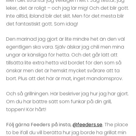
Men det struntar jag verkligen helt i. Jag testar, jag
leker, det är roligt – och jag lär mig! Och det blir gott.
Inte alltid, ibland blir det skit. Men för det mesta blir
det fantastiskt gott. Som idag!
Den marinad jag gjort är lite mindre het än den väl
egentligen ska vara. Själv älskar jag chili men mina
ungar är känsliga för hetta. Och det går lätt att
tillsätta lite extra hetta vid bordet för den som så
önskar men det är hemskt mycket svårare att ta
bort. Plus att det här är mat, inget mandomsprov.
Och så grillningen. Här beskriver jag hur jag har gjort.
Om du har bättre sätt som funkar på din grill,
toppen! Kör hårt!
Följ gärna Feeders på insta,
@feeders.se
.
The place
to be ifall du vill berätta hur jag borde ha grillat min