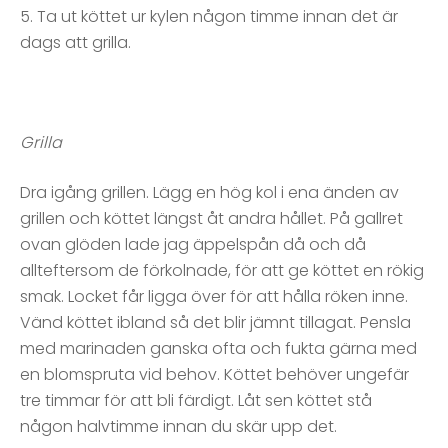
5. Ta ut köttet ur kylen någon timme innan det är
dags att grilla.
Grilla
Dra igång grillen. Lägg en hög kol i ena änden av
grillen och köttet längst åt andra hållet. På gallret
ovan glöden lade jag äppelspån då och då
allteftersom de förkolnade, för att ge köttet en rökig
smak. Locket får ligga över för att hålla röken inne.
Vänd köttet ibland så det blir jämnt tillagat. Pensla
med marinaden ganska ofta och fukta gärna med
en blomspruta vid behov. Köttet behöver ungefär
tre timmar för att bli färdigt. Låt sen köttet stå
någon halvtimme innan du skär upp det.