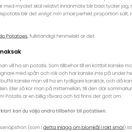
isar med mycket skal relativt innanmäte blir bäst tycker ja
rispotatis blir det
enligt min smak
perfekt proportion salt,
do Potatoes
, fullständigt himmelskt är det.
 smaksak
 vill ha sin potatis. Som tillbehör till en köttbit kanske ma
te lugnare med spån och rök och har kanske inte på under h
en buffé kanske man vill ha en tydligare karaktär, och då
iden. Eller så kör man på mittemellan, till den där somma
 Potatis är en billig råvara och tid finns det gott om.
art kan du välja andra tillbehör till potatisen.
 senapsfrön (som i
detta inlägg om blomkål i rökt smör
) i