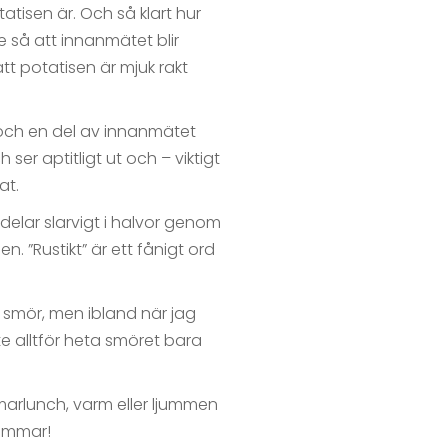
atisen är. Och så klart hur
re så att innanmätet blir
tt potatisen är mjuk rakt
n och en del av innanmätet
ser aptitligt ut och – viktigt
at.
elar slarvigt i halvor genom
. ”Rustikt” är ett fånigt ord
t smör, men ibland när jag
nte alltför heta smöret bara
marlunch, varm eller ljummen
 Sommar!