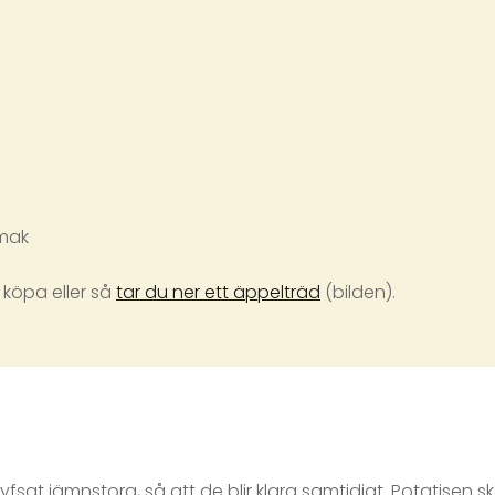
smak
 köpa eller så
tar du ner ett äppelträd
(bilden).
yfsat jämnstora, så att de blir klara samtidigt. Potatisen 