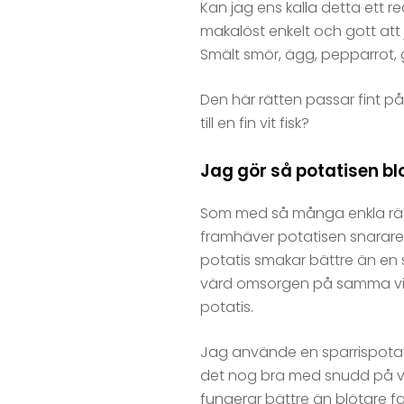
Kan jag ens kalla detta ett re
makalöst enkelt och gott att
Smält smör, ägg, pepparrot, g
Den här rätten passar fint på 
till en fin vit fisk?
Jag gör så potatisen b
Som med så många enkla rätt
framhäver potatisen snarare 
potatis smakar bättre än en sk
värd omsorgen på samma vis n
potatis.
Jag använde en sparrispotatis
det nog bra med snudd på vil
fungerar bättre än blötare fa