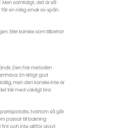
r. Men samtidigt, det är så
 får en rökig smak av spån.
gen. Eller kanske som tillbehör
nvänds. Den här metoden
amhäva. En riktigt god
 äcklig, men den kanske inte är
et blir med väldigt bra
sparrispotatis, tvärtom så går
m passar till bakning
int och inte alltför grovt