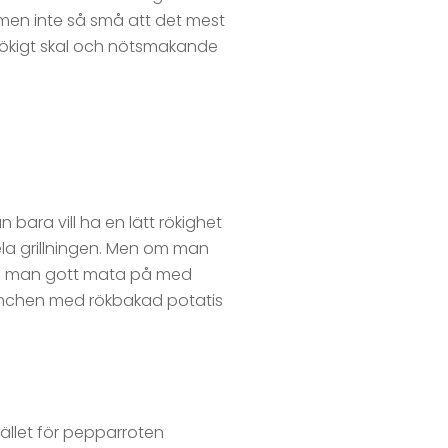
g, men inte så små att det mest
 rökigt skal och nötsmakande
n bara vill ha en lätt rökighet
ela grillningen. Men om man
 kan man gott mata på med
rlunchen med rökbakad potatis
stället för pepparroten