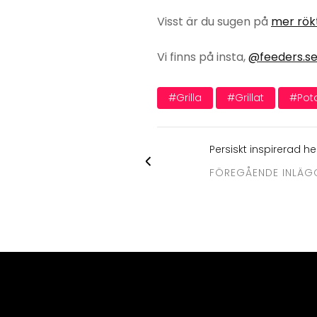
Visst är du sugen på
mer rök
Vi finns på insta,
@feeders.s
#grilla
#grillat
#pota
Persiskt inspirerad h
FÖREGÅENDE INLÄG