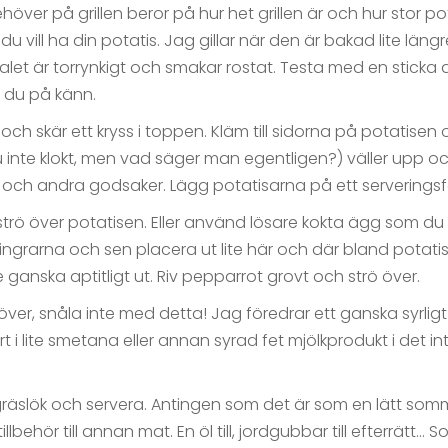
över på grillen beror på hur het grillen är och hur stor pot
u vill ha din potatis. Jag gillar när den är bakad lite läng
alet är torrynkigt och smakar rostat. Testa med en sticka a
 du på känn.
 och skär ett kryss i toppen. Kläm till sidorna på potatise
ju inte klokt, men vad säger man egentligen?) väller upp och 
och andra godsaker. Lägg potatisarna på ett serveringsf
rö över potatisen. Eller använd lösare kokta ägg som du d
ngrarna och sen placera ut lite här och där bland potatisen
 ganska aptitligt ut. Riv pepparrot grovt och strö över.
över, snåla inte med detta! Jag föredrar ett ganska syrlig
ört i lite smetana eller annan syrad fet mjölkprodukt i det i
gräslök och servera. Antingen som det är som en lätt som
illbehör till annan mat. En öl till, jordgubbar till efterrätt…