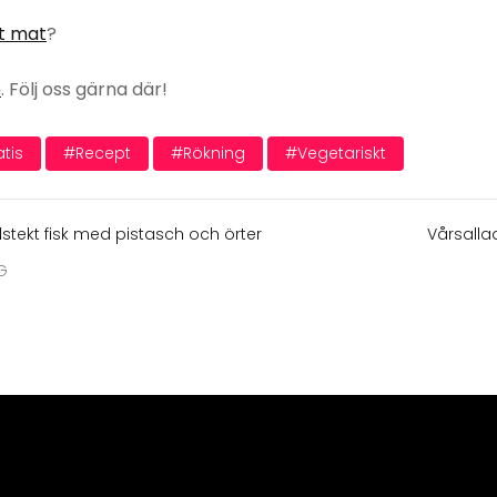
t mat
?
e
. Följ oss gärna där!
tis
#recept
#rökning
#vegetariskt
elstekt fisk med pistasch och örter
Vårsall
G