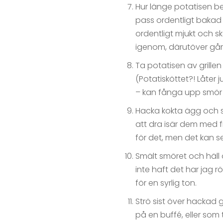
Hur länge potatisen beh
pass ordentligt bakad d
ordentligt mjukt och sk
igenom, därutöver går
Ta potatisen av grillen
(Potatisköttet?! Låter 
– kan fånga upp smör 
Hacka kokta ägg och st
att dra isär dem med fi
för det, men det kan se
Smält smöret och häll 
inte haft det har jag r
för en syrlig ton.
Strö sist över hackad 
på en buffé, eller som t