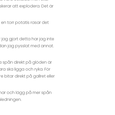
skerar att explodera. Det är
n en torr potatis rasar det
jag gjort detta har jag inte
medan jag pysslat med annat.
sa spån direkt på glöden är
ara ska ligga och ryka. För
bitar direkt på gallret eller
bolmar och lägg på mer spån
nledningen.