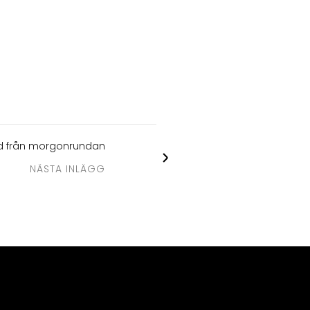
ad från morgonrundan
NÄSTA INLÄGG