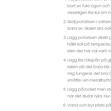
bort ev fula ögon och l
visserligen lite kul om
Skölj potatisen i vatten
bara av. Skalet ska ock
Lägg potatisen direkt 
hållit koll på tempera
Men det har väl varit 
Lägg lite rökspån på gl
risken att det bara blir
mig fungerar det bra at
småflis i en metallbytta
Lägg på locket men stän
när det slutar ryka. H
Vänd och byt plats på