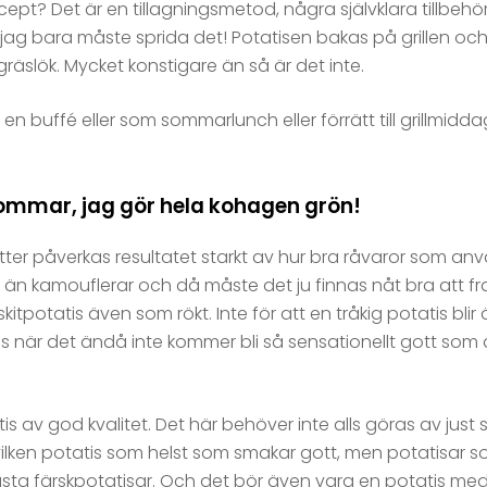
cept? Det är en tillagningsmetod, några självklara tillbehö
 jag bara måste sprida det! Potatisen bakas på grillen och
räslök. Mycket konstigare än så är det inte.
en buffé eller som sommarlunch eller förrätt till grillmidda
lommar, jag gör hela kohagen grön!
er påverkas resultatet starkt av hur bra råvaror som a
än kamouflerar och då måste det ju finnas nåt bra att fr
itpotatis även som rökt. Inte för att en tråkig potatis blir
är det ändå inte kommer bli så sensationellt gott som d
 av god kvalitet. Det här behöver inte alls göras av just 
ken potatis som helst som smakar gott, men potatisar so
sta färskpotatisar. Och det bör även vara en potatis med f