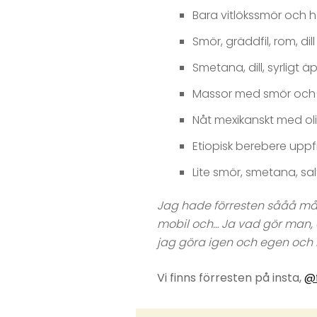
Bara vitlökssmör och h
Smör, gräddfil, rom, di
Smetana, dill, syrligt ä
Massor med smör och 
Nåt mexikanskt med oliv
Etiopisk berebere uppfr
Lite smör, smetana, sa
Jag hade förresten sååå mån
mobil och… Ja vad gör man, a
jag göra igen och egen och 
Vi finns förresten på insta,
@f