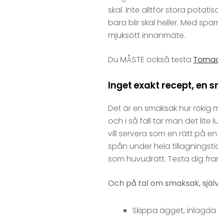
skal. Inte alltför stora potat
bara blir skal heller. Med spar
mjuksött innanmäte.
Du MÅSTE också testa
Torna
Inget exakt recept, en
Det är en smaksak hur rökig man
och i så fall tar man det li
vill servera som en rätt på 
spån under hela tillagningst
som huvudrätt. Testa dig fram!
Och på tal om smaksak, självkl
Skippa ägget, inlagda