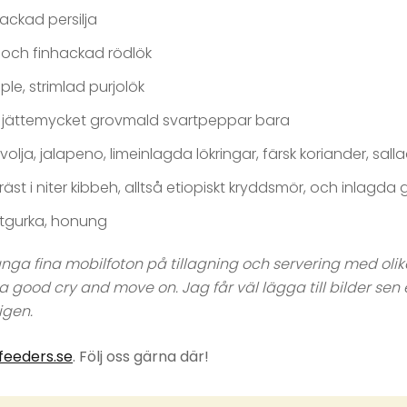
ackad persilja
ll och finhackad rödlök
pple, strimlad purjolök
jättemycket grovmald svartpeppar bara
olja, jalapeno, limeinlagda lökringar, färsk koriander, sal
äst i niter kibbeh, alltså etiopiskt kryddsmör, och inlagda g
ltgurka, honung
ga fina mobilfoton på tillagning och servering med olik
 good cry and move on. Jag får väl lägga till bilder sen
igen.
eeders.se
. Följ oss gärna där!