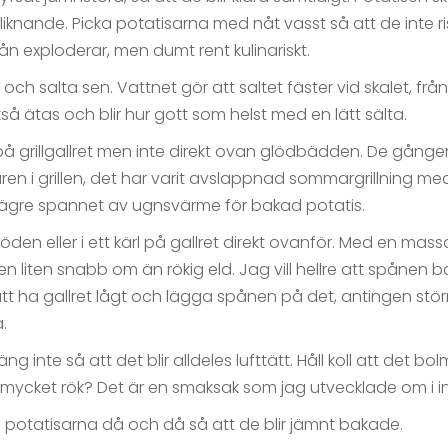
iknande. Picka potatisarna med nåt vasst så att de inte ri
 nån exploderar, men dumt rent kulinariskt.
 och salta sen. Vattnet gör att saltet fäster vid skalet, frå
så ätas och blir hur gott som helst med en lätt sälta.
på grillgallret men inte direkt ovan glödbädden. De gånger 
turen i grillen, det har varit avslappnad sommargrillning 
i lägre spannet av ugnsvärme för bakad potatis.
öden eller i ett kärl på gallret direkt ovanför. Med en mas
 en liten snabb om än rökig eld. Jag vill hellre att spånen b
t ha gallret lågt och lägga spånen på det, antingen större 
.
g inte så att det blir alldeles lufttätt. Håll koll att det 
ur mycket rök? Det är en smaksak som jag utvecklade om i i
 potatisarna då och då så att de blir jämnt bakade.