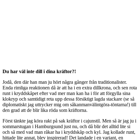
Du har väl inte dill i dina kräftor?!
Jodå, den där han man ju hört några gånger från traditionalister.
Enda rimliga reaktionen då är att ha i en extra dillkrona, och sen rota
runt i kryddskåpet efter vad mer man kan ha i för att förgylla sina
klokryp och samtidigt reta upp dessa försiktigt lagda stackare (se så
diplomatiskt jag uttrycker mig om såkanmanvälintgöra-töntarna!) till
den grad att de blir lika röda som kräftorna.
Först tänkte jag köra rakt på sak kräftor i cajunstil. Men så är jag ju i
sommarstugan i Hamburgsund just nu, och då blir det alltid lite si
och så med vad man råkar ha i kryddskåp och kyl. Jag kollade runt,
hittade lite annat, blev inspirerad! Det landade i en variant, en