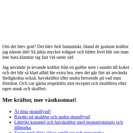
Om det blev gott? Det blev helt fantastiskt, bland de godaste kräftor
jag nånsin ätit! Så jäkla mycket roligare och bättre livet blir om man
inte bara klamrar sig fast vid same old.
Jag använde ju levande kräftor från en gubbe nere i sundet till koket
och det blir så klart alltid lite extra bra, men det går fint att använda
färdigkokta också, havskräftor eller andra beroende på vad man
föredrar. Och var gärna respektlös mot receptet och modifiera efter
egen smak och skafferi.
Mer kräftor, mer västkustmat!
Ät dina strandfynd!
Risotto på skaldjur och andra strandfynd
Lättrökt kummel och havskräftor med pepparrotsmajo och
dillgurka
Tacos med rökta räkor, smält ost och pressgurka