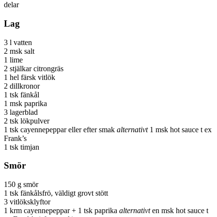
delar
Lag
3 l vatten
2 msk salt
1 lime
2 stjälkar citrongräs
1 hel färsk vitlök
2 dillkronor
1 tsk fänkål
1 msk paprika
3 lagerblad
2 tsk lökpulver
1 tsk cayennepeppar eller efter smak
alternativt
1 msk hot sauce t ex
Frank’s
1 tsk timjan
Smör
150 g smör
1 tsk fänkålsfrö, väldigt grovt stött
3 vitlöksklyftor
1 krm cayennepeppar + 1 tsk paprika
alternativt
en msk hot sauce t