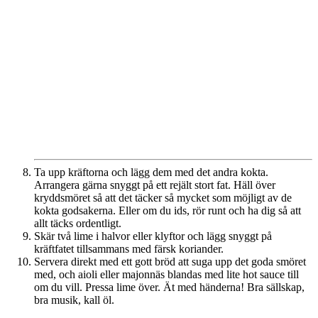
Ta upp kräftorna och lägg dem med det andra kokta.
Arrangera gärna snyggt på ett rejält stort fat. Häll över
kryddsmöret så att det täcker så mycket som möjligt av de
kokta godsakerna. Eller om du ids, rör runt och ha dig så att
allt täcks ordentligt.
Skär två lime i halvor eller klyftor och lägg snyggt på
kräftfatet tillsammans med färsk koriander.
Servera direkt med ett gott bröd att suga upp det goda smöret
med, och aioli eller majonnäs blandas med lite hot sauce till
om du vill. Pressa lime över. Ät med händerna! Bra sällskap,
bra musik, kall öl.