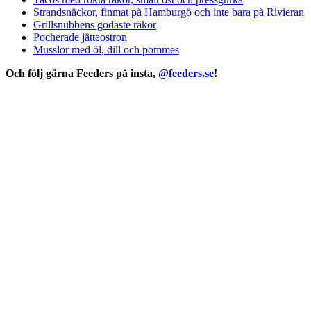
Strandsnäckor, finmat på Hamburgö och inte bara på Rivieran
Grillsnubbens godaste räkor
Pocherade jätteostron
Musslor med öl, dill och pommes
Och följ gärna Feeders på insta,
@feeders.se
!