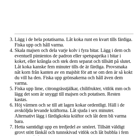
Lägg i de hela potatisarna. Låt koka runt en kvart tills färdiga.
Fiska upp och håll varma.
Skala majsen och dela varje kolv i fyra bitar. Lägg i dem och
eventuell pimientos de padron eller spetspaprika i bitar i
koket, eller krångla och stek dem separat och tillsätt på slutet.
Låt koka kanske fem minuter tills de är färdiga. Provsmaka
nåt korn från kanten av en majsbit för att se om den är så kokt
du vill ha den. Fiska upp grönsakerna och håll även dem
varma.
Fiska upp lime, citrongrässtjälkar, chilifrukter, vitlök mm och
lägg det som är snyggt till majsen och potatisen. Resten
kastas.
Höj värmen och se till att lagen kokar ordentligt. Häll i de
avsköljda levande kräftorna. Låt sjuda i sex minuter.
Alternativt lägg i färdigkokta kräftor och låt dem bli varma
bara.
Hetta samtidigt upp en tredjedel av smöret. Tillsätt väldigt
grovt stött fänkål och tunnskivad vitlök och låt bubbla i fem