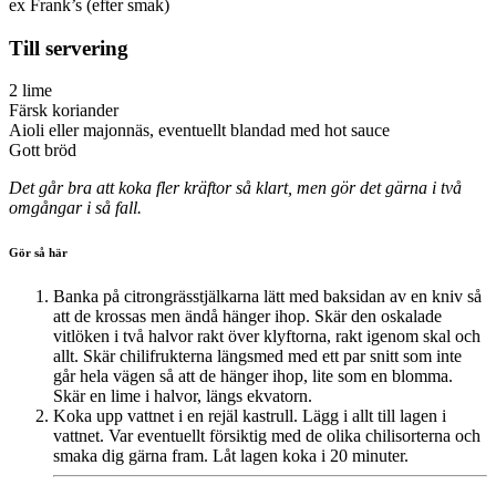
ex Frank’s (efter smak)
Till servering
2 lime
Färsk koriander
Aioli eller majonnäs, eventuellt blandad med hot sauce
Gott bröd
Det går bra att koka fler kräftor så klart, men gör det gärna i två
omgångar i så fall.
Gör så här
Banka på citrongrässtjälkarna lätt med baksidan av en kniv så
att de krossas men ändå hänger ihop. Skär den oskalade
vitlöken i två halvor rakt över klyftorna, rakt igenom skal och
allt. Skär chilifrukterna längsmed med ett par snitt som inte
går hela vägen så att de hänger ihop, lite som en blomma.
Skär en lime i halvor, längs ekvatorn.
Koka upp vattnet i en rejäl kastrull. Lägg i allt till lagen i
vattnet. Var eventuellt försiktig med de olika chilisorterna och
smaka dig gärna fram. Låt lagen koka i 20 minuter.