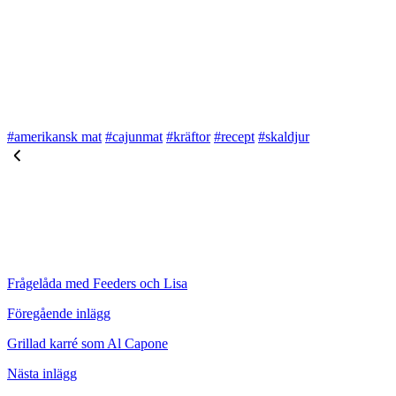
#amerikansk mat
#cajunmat
#kräftor
#recept
#skaldjur
Frågelåda med Feeders och Lisa
Föregående inlägg
Grillad karré som Al Capone
Nästa inlägg