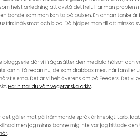
 som helst anledning att avstå det helt. Har man problem
rån en bonde som man kan ta på pulsen. En annan tanke är 
ustrin: inälvsmat och blod. Då hjälper man till att minska
e bloggserie där vi ifrågasätter den mediala hälso- och ve
ts kan ni få redan nu, de som drabbas mest när familjer u
årstjejerna. Det är vi helt överens om på Feeders. Det vi 
skt.
Här hittar du vårt vegetariska arkiv
.
 det gäller mat på främmande språk är knepigt. Larb, laab 
s skillnad men jag minns banne mig inte var jag hittade den 
här
.