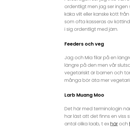
ordentligt men jag ser ingen
käka vilt eller kanske kött f
som ofta kasseras av köttind
i sig ordentligt med järn.
Feeders och veg
Jag och Mia filar på en längr
längre på den men vår slutsa
vegetariskt är barnen och ton
många bör äta mer vegetari
Larb Muang Moo
Det här med terminologin när
har läst att det finns en vis
antal olika laab, t ex
här
och