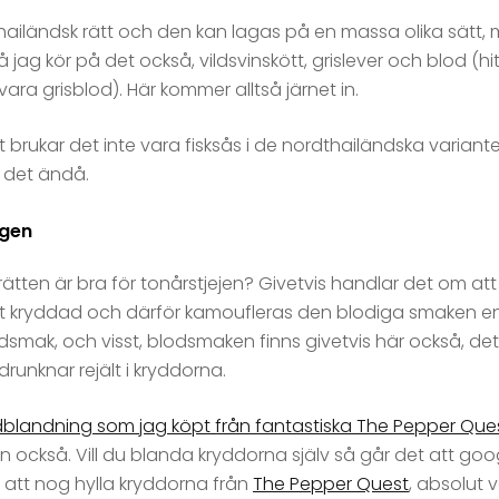
iländsk rätt och den kan lagas på en massa olika sätt, 
 jag kör på det också, vildsvinskött, grislever och blod (h
ra grisblod). Här kommer alltså järnet in.
ett brukar det inte vara fisksås i de nordthailändska varian
 det ändå.
ngen
rätten är bra för tonårstjejen? Givetvis handlar det om at
t kryddad och därför kamoufleras den blodiga smaken en h
dsmak, och visst, blodsmaken finns givetvis här också, det 
runknar rejält i kryddorna.
dblandning som jag köpt från fantastiska The Pepper Que
n också. Vill du blanda kryddorna själv så går det att goo
te att nog hylla kryddorna från
The Pepper Quest
, absolut v