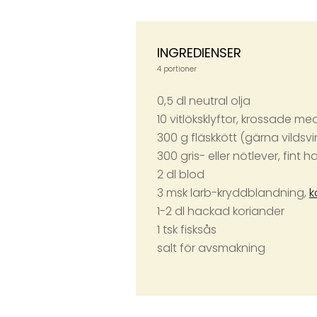
INGREDIENSER
4 portioner
0,5 dl neutral olja
10 vitlöksklyftor, krossade me
300 g fläskkött (gärna vildsvin
300 gris- eller nötlever, fint 
2 dl blod
3 msk larb-kryddblandning,
k
1-2 dl hackad koriander
1 tsk fisksås
salt för avsmakning