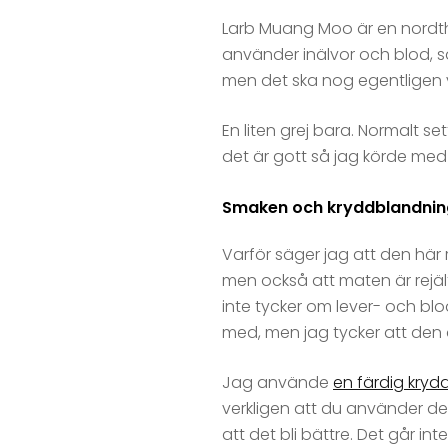
Larb Muang Moo är en nordtha
använder inälvor och blod, så
men det ska nog egentligen va
En liten grej bara. Normalt s
det är gott så jag körde med
Smaken och kryddblandni
Varför säger jag att den här 
men också att maten är rejäl
inte tycker om lever- och blo
med, men jag tycker att den d
Jag använde
en färdig kryd
verkligen att du använder de
att det bli bättre. Det går in