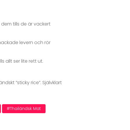
 dem tills de är vackert
n hackade levern och rör
llt ser lite rett ut.
skt ”sticky rice”. Självklart
#thailändsk Mat