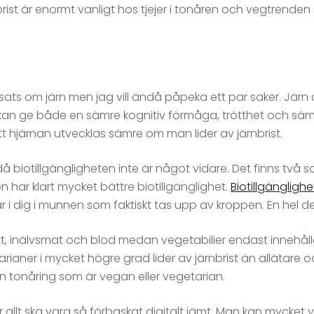
ist är enormt vanligt hos tjejer i tonåren och vegtrenden 
ats om järn men jag vill ändå påpeka ett par saker. Järn är 
kan ge både en sämre kognitiv förmåga, trötthet och säm
t hjärnan utvecklas sämre om man lider av järnbrist.
tt då biotillgängligheten inte är något vidare. Det finns två 
n har klart mycket bättre biotillgänglighet.
Biotillgänglighe
 dig i munnen som faktiskt tas upp av kroppen. En hel del
tt, inälvsmat och blod medan vegetabilier endast innehålle
arianer i mycket högre grad lider av järnbrist än allätare
tonåring som är vegan eller vegetarian.
r allt ska vara så förbaskat digitalt jämt. Man kan mycket 