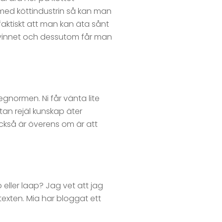
 med köttindustrin så kan man
faktiskt att man kan äta sånt
 svinnet och dessutom får man
gnormen. Ni får vänta lite
tan rejäl kunskap äter
också är överens om är att
eller laap? Jag vet att jag
texten. Mia har bloggat ett