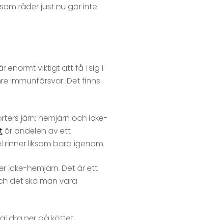
som råder just nu gör inte
enormt viktigt att få i sig i
re immunförsvar. Det finns
sorters järn: hemjärn och icke-
t
är andelen av ett
 rinner liksom bara igenom.
r icke-hemjärn. Det är ett
 och det ska man vara
väl dra ner på köttet