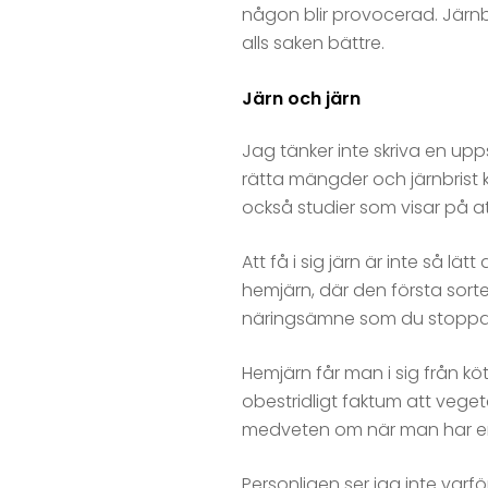
någon blir provocerad. Järnbr
alls saken bättre.
Järn och järn
Jag tänker inte skriva en upps
rätta mängder och järnbrist 
också studier som visar på at
Att få i sig järn är inte så lä
hemjärn, där den första sorte
näringsämne som du stoppar i
Hemjärn får man i sig från kö
obestridligt faktum att veget
medveten om när man har en 
Personligen ser jag inte varfö