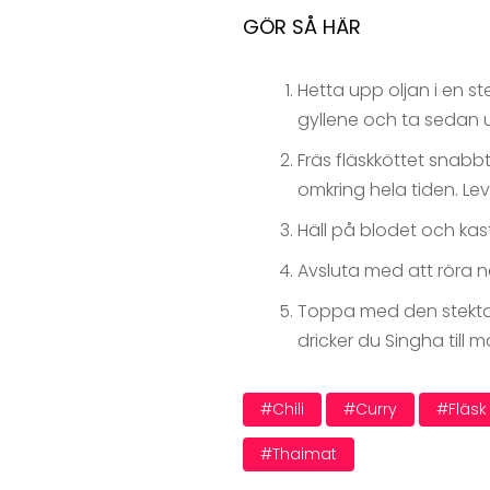
GÖR SÅ HÄR
Hetta upp oljan i en st
gyllene och ta sedan 
Fräs fläskköttet snabbt
omkring hela tiden. Lev
Häll på blodet och kast
Avsluta med att röra n
Toppa med den stekta vi
dricker du Singha till m
#chili
#curry
#fläsk
#thaimat