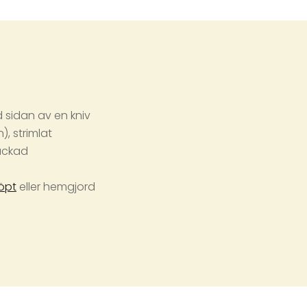
d sidan av en kniv
), strimlat
hackad
öpt
eller hemgjord