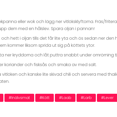
ekpanna eller wok och lägg ner vitlöksklyftorna. Fräs/fritera
upp dem med en hålslev. Spara oljan i pannan!
 och hett i oljan tills det får lite yta och ös sedan ner de
ern kommer liksom sprida ut sig på köttets ytor.
a ner kryddorna och låt puttra snabbt under omrörning tills a
er koriander och fisksås och smaka av med salt.
tlöken och kanske lite skivad chili och servera med thailänd
aten.
#inälvsmat
#kött
#laab
#larb
#lever