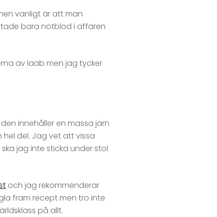
men vanligt är att man
ittade bara nötblod i affären
terna av laab men jag tycker
t den innehåller en massa järn
el del. Jag vet att vissa
ska jag inte sticka under stol
st
och jag rekommenderar
gla fram recept men tro inte
ärldsklass på allt.