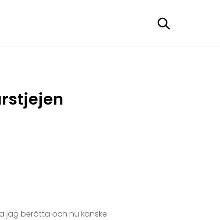
rstjejen
a jag berätta och nu kanske