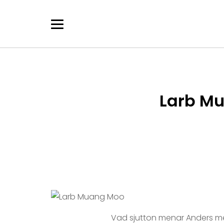
Skip
to
content
Larb Mu
Vad sjutton menar Anders me